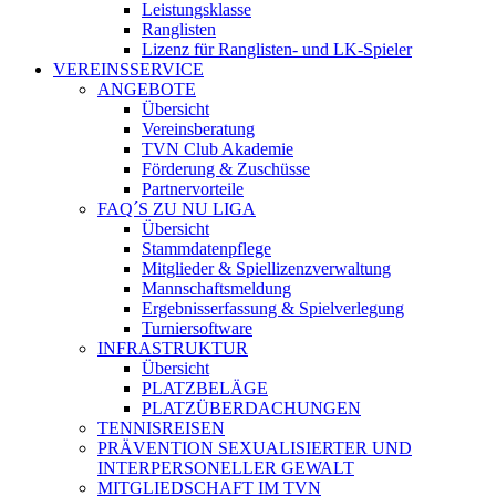
Leistungsklasse
Ranglisten
Lizenz für Ranglisten- und LK-Spieler
VEREINSSERVICE
ANGEBOTE
Übersicht
Vereinsberatung
TVN Club Akademie
Förderung & Zuschüsse
Partnervorteile
FAQ´S ZU NU LIGA
Übersicht
Stammdatenpflege
Mitglieder & Spiellizenzverwaltung
Mannschaftsmeldung
Ergebnisserfassung & Spielverlegung
Turniersoftware
INFRASTRUKTUR
Übersicht
PLATZBELÄGE
PLATZÜBERDACHUNGEN
TENNISREISEN
PRÄVENTION SEXUALISIERTER UND
INTERPERSONELLER GEWALT
MITGLIEDSCHAFT IM TVN