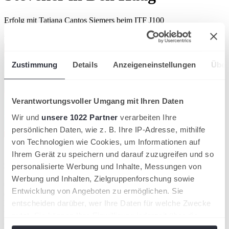
Erfolg mit Tatiana Cantos Siemers beim ITF J100
VERBAND
Tennis-Verband Niederrhein
Zustimmung
Details
Anzeigeneinstellungen
Über
Verantwortungsvoller Umgang mit Ihren Daten
Wir und
unsere 1022 Partner
verarbeiten Ihre
persönlichen Daten, wie z. B. Ihre IP-Adresse, mithilfe
von Technologien wie Cookies, um Informationen auf
Zweiter Turniererfolg im Doppel für Fenna Steveker
Ihrem Gerät zu speichern und darauf zuzugreifen und so
in diesem Jahr.
personalisierte Werbung und Inhalte, Messungen von
Werbung und Inhalten, Zielgruppenforschung sowie
Gemeinsam mit ihrer Doppelpartnerin Tatiana Cantos Siemers
Entwicklung von Angeboten zu ermöglichen. Sie
(Belgien) sicherte sie sich den Titel in der Doppelkonkurrenz des
entscheiden darüber, wer Ihre Daten für welche Zwecke
ITF J100 Juniorinnen-Weltranglistenturniers in Den Haag. Die
ungesetzte Paarung zeigte während des gesamten Turniers starke
nutzt. Sie können Ihre Einwilligung jederzeit über die
Leistungen und setzte sich gegen hochkarätige Konkurrenz durch.
Cookie-Erklärung oder durch Klicken auf das Privacy