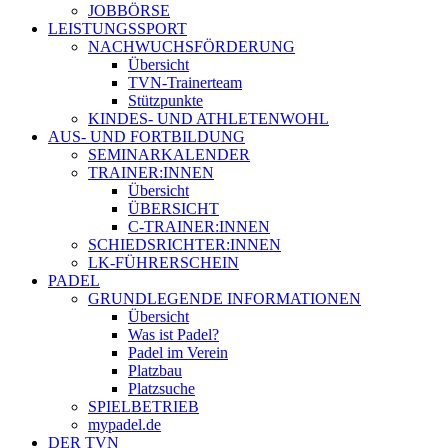
JOBBÖRSE
LEISTUNGSSPORT
NACHWUCHSFÖRDERUNG
Übersicht
TVN-Trainerteam
Stützpunkte
KINDES- UND ATHLETENWOHL
AUS- UND FORTBILDUNG
SEMINARKALENDER
TRAINER:INNEN
Übersicht
ÜBERSICHT
C-TRAINER:INNEN
SCHIEDSRICHTER:INNEN
LK-FÜHRERSCHEIN
PADEL
GRUNDLEGENDE INFORMATIONEN
Übersicht
Was ist Padel?
Padel im Verein
Platzbau
Platzsuche
SPIELBETRIEB
mypadel.de
DER TVN