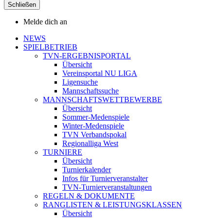
Schließen
Melde dich an
NEWS
SPIELBETRIEB
TVN-ERGEBNISPORTAL
Übersicht
Vereinsportal NU LIGA
Ligensuche
Mannschaftssuche
MANNSCHAFTSWETTBEWERBE
Übersicht
Sommer-Medenspiele
Winter-Medenspiele
TVN Verbandspokal
Regionalliga West
TURNIERE
Übersicht
Turnierkalender
Infos für Turnierveranstalter
TVN-Turnierveranstaltungen
REGELN & DOKUMENTE
RANGLISTEN & LEISTUNGSKLASSEN
Übersicht