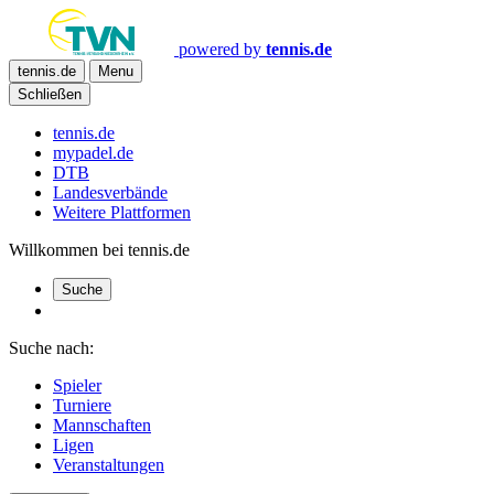
powered by
tennis.de
tennis.de
Menu
Schließen
tennis.de
mypadel.de
DTB
Landesverbände
Weitere Plattformen
Willkommen bei tennis.de
Suche
Suche nach:
Spieler
Turniere
Mannschaften
Ligen
Veranstaltungen