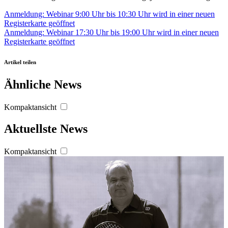
personalisieren, Funktionen für soziale Medien anbieten
Anmeldung: Webinar 9:00 Uhr bis 10:30 Uhr
wird in einer neuen
Registerkarte geöffnet
zu können und die Zugriffe auf unsere Website zu
Anmeldung: Webinar 17:30 Uhr bis 19:00 Uhr
wird in einer neuen
analysieren. Außerdem geben wir Informationen zu Ihrer
Registerkarte geöffnet
Verwendung unserer Website an unsere Partner für
soziale Medien, Werbung und Analysen weiter. Unsere
Artikel teilen
Partner führen diese Informationen möglicherweise mit
Ähnliche News
weiteren Daten zusammen, die Sie ihnen bereitgestellt
haben oder die sie im Rahmen Ihrer Nutzung der Dienste
Kompaktansicht
gesammelt haben. Die
Cookie-Einstellungen
können
jederzeit über den Link im Footer aufgerufen und
Aktuellste News
angepasst werden.
Kompaktansicht