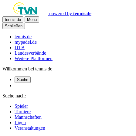
powered by
tennis.de
tennis.de
Menu
Schließen
tennis.de
mypadel.de
DTB
Landesverbände
Weitere Plattformen
Willkommen bei tennis.de
Suche
Suche nach:
Spieler
Turniere
Mannschaften
Ligen
Veranstaltungen