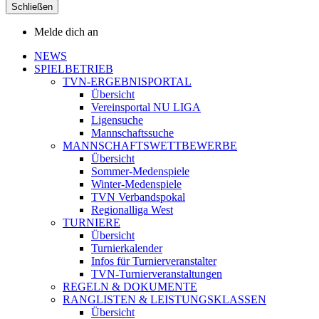
Schließen
Melde dich an
NEWS
SPIELBETRIEB
TVN-ERGEBNISPORTAL
Übersicht
Vereinsportal NU LIGA
Ligensuche
Mannschaftssuche
MANNSCHAFTSWETTBEWERBE
Übersicht
Sommer-Medenspiele
Winter-Medenspiele
TVN Verbandspokal
Regionalliga West
TURNIERE
Übersicht
Turnierkalender
Infos für Turnierveranstalter
TVN-Turnierveranstaltungen
REGELN & DOKUMENTE
RANGLISTEN & LEISTUNGSKLASSEN
Übersicht