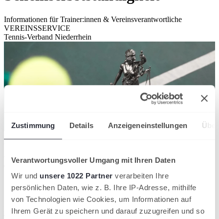
Informationen für Trainer:innen & Vereinsverantwortliche
VEREINSSERVICE
Tennis-Verband Niederrhein
Zustimmung
Details
Anzeigeneinstellungen
Über
Viele Trainer:innen im Bereich Tennis arbeiten als
vermeintlich Selbstständige für Vereine oder
Verantwortungsvoller Umgang mit Ihren Daten
Tennisschulen. Doch häufig liegt in Wahrheit eine
Wir und
unsere 1022 Partner
verarbeiten Ihre
Scheinselbstständigkeit vor. Das birgt für beide
persönlichen Daten, wie z. B. Ihre IP-Adresse, mithilfe
Seiten Risiken.
von Technologien wie Cookies, um Informationen auf
Eine Scheinselbstständigkeit liegt vor, wenn der Trainer oder die
Ihrem Gerät zu speichern und darauf zuzugreifen und so
Trainerin zwar als selbstständig gemeldet ist, aber in Wirklichkeit in