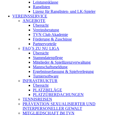
Leistungsklasse
Ranglisten
Lizenz für Ranglisten- und LK-Spieler
VEREINSSERVICE
ANGEBOTE
Übersicht
Vereinsberatung
TVN Club Akademie
Förderung & Zuschüsse
Partnervorteile
FAQ´S ZU NU LIGA
Übersicht
Stammdatenpflege
Mitglieder & Spiellizenzverwaltung
Mannschaftsmeldung
Ergebnisserfassung & Spielverlegung
Turniersoftware
INFRASTRUKTUR
Übersicht
PLATZBELÄGE
PLATZÜBERDACHUNGEN
TENNISREISEN
PRÄVENTION SEXUALISIERTER UND
INTERPERSONELLER GEWALT
MITGLIEDSCHAFT IM TVN