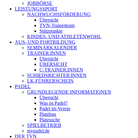
JOBBÖRSE
LEISTUNGSSPORT
NACHWUCHSFÖRDERUNG
Übersicht
TVN-Trainerteam
Stützpunkte
KINDES- UND ATHLETENWOHL
AUS- UND FORTBILDUNG
SEMINARKALENDER
TRAINER:INNEN
Übersicht
ÜBERSICHT
C-TRAINER:INNEN
SCHIEDSRICHTER:INNEN
LK-FÜHRERSCHEIN
PADEL
GRUNDLEGENDE INFORMATIONEN
Übersicht
Was ist Padel?
Padel im Verein
Platzbau
Platzsuche
SPIELBETRIEB
mypadel.de
DER TVN