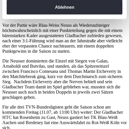
Neuss verpasst im Doppel den
erfassen, welche bis auf einige Meter genau sein
Ablehnen
Heimsieg
können
Ihr Gerät durch aktives Scannen nach
bestimmten Merkmalen (Fingerprinting) identifizieren
Vor der Partie wäre Blau-Weiss Neuss als Wiederaufsteiger
höchstwahrscheinlich mit einer Punkteteilung gegen die mit einem
Erfahren Sie mehr darüber, wie Ihre persönlichen Daten
bärenstarken Kader ausgestatteten Gladbacher zufrieden gewesen,
verarbeitet werden, und legen Sie Ihre Präferenzen im
nach einer 3:1-Führung wird man an der Jahnstraße aber vielleicht
Abschnitt Einzelheiten
fest.
eher der verpassten Chance nachtrauern, mit einem doppelten
Punktgewinn in die Saison zu starten.
Wir verwenden Cookies, um Inhalte und Anzeigen zu
Die Neusser dominierten die Einzel mit Siegen von Galan,
Arnaboldi und Butvilas, und standen, als das Spitzeneinzel
personalisieren, Funktionen für soziale Medien anbieten
zwischen Francisco Comesana und Thomas Martin Etcheverry in
zu können und die Zugriffe auf unsere Website zu
den Matchtiebreak ging, kurz vor dem Durchmarsch zum sicheren
analysieren. Außerdem geben wir Informationen zu Ihrer
Sieg. Nachdem Etcheverry aber die Nerven behielt und sein
Gladbacher Team damit im Spiel geblieben war, mussten sich die
Verwendung unserer Website an unsere Partner für
Neusser auch noch in beiden Doppeln in jeweils zwei Sätzen
soziale Medien, Werbung und Analysen weiter. Unsere
geschlagen geben.
Partner führen diese Informationen möglicherweise mit
Für alle drei TVN-Bundesligisten geht die Saison schon am
weiteren Daten zusammen, die Sie ihnen bereitgestellt
kommenden Freitag (11.07, ab 13:00 Uhr) weiter: Der Gladbacher
haben oder die sie im Rahmen Ihrer Nutzung der Dienste
HTC hat Rosenheim zu Gast, Neuss gastiert bei TK Blau-Weiß
gesammelt haben. Die
Cookie-Einstellungen
können
Aachen und Bredeney hat eine Auswärtsfahrt zu Rot-Weiß Köln vor
sich.
jederzeit über den Link im Footer aufgerufen und