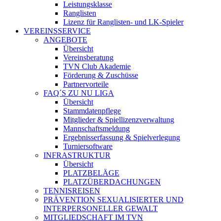
Leistungsklasse
Ranglisten
Lizenz für Ranglisten- und LK-Spieler
VEREINSSERVICE
ANGEBOTE
Übersicht
Vereinsberatung
TVN Club Akademie
Förderung & Zuschüsse
Partnervorteile
FAQ´S ZU NU LIGA
Übersicht
Stammdatenpflege
Mitglieder & Spiellizenzverwaltung
Mannschaftsmeldung
Ergebnisserfassung & Spielverlegung
Turniersoftware
INFRASTRUKTUR
Übersicht
PLATZBELÄGE
PLATZÜBERDACHUNGEN
TENNISREISEN
PRÄVENTION SEXUALISIERTER UND
INTERPERSONELLER GEWALT
MITGLIEDSCHAFT IM TVN