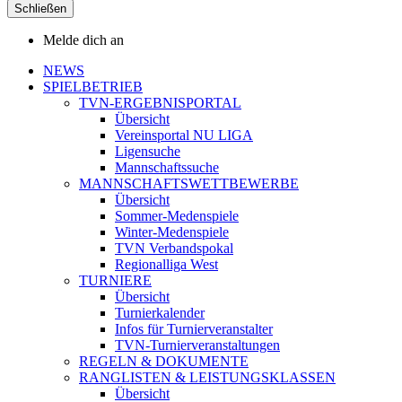
Schließen
Melde dich an
NEWS
SPIELBETRIEB
TVN-ERGEBNISPORTAL
Übersicht
Vereinsportal NU LIGA
Ligensuche
Mannschaftssuche
MANNSCHAFTSWETTBEWERBE
Übersicht
Sommer-Medenspiele
Winter-Medenspiele
TVN Verbandspokal
Regionalliga West
TURNIERE
Übersicht
Turnierkalender
Infos für Turnierveranstalter
TVN-Turnierveranstaltungen
REGELN & DOKUMENTE
RANGLISTEN & LEISTUNGSKLASSEN
Übersicht