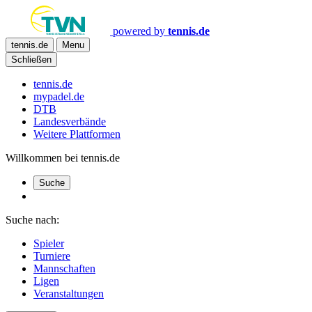
powered by
tennis.de
tennis.de
Menu
Schließen
tennis.de
mypadel.de
DTB
Landesverbände
Weitere Plattformen
Willkommen bei tennis.de
Suche
Suche nach:
Spieler
Turniere
Mannschaften
Ligen
Veranstaltungen