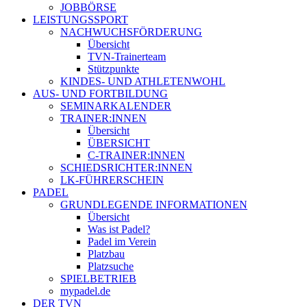
JOBBÖRSE
LEISTUNGSSPORT
NACHWUCHSFÖRDERUNG
Übersicht
TVN-Trainerteam
Stützpunkte
KINDES- UND ATHLETENWOHL
AUS- UND FORTBILDUNG
SEMINARKALENDER
TRAINER:INNEN
Übersicht
ÜBERSICHT
C-TRAINER:INNEN
SCHIEDSRICHTER:INNEN
LK-FÜHRERSCHEIN
PADEL
GRUNDLEGENDE INFORMATIONEN
Übersicht
Was ist Padel?
Padel im Verein
Platzbau
Platzsuche
SPIELBETRIEB
mypadel.de
DER TVN