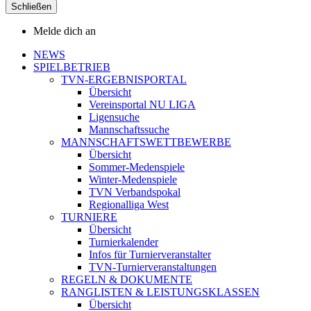
Schließen
Melde dich an
NEWS
SPIELBETRIEB
TVN-ERGEBNISPORTAL
Übersicht
Vereinsportal NU LIGA
Ligensuche
Mannschaftssuche
MANNSCHAFTSWETTBEWERBE
Übersicht
Sommer-Medenspiele
Winter-Medenspiele
TVN Verbandspokal
Regionalliga West
TURNIERE
Übersicht
Turnierkalender
Infos für Turnierveranstalter
TVN-Turnierveranstaltungen
REGELN & DOKUMENTE
RANGLISTEN & LEISTUNGSKLASSEN
Übersicht