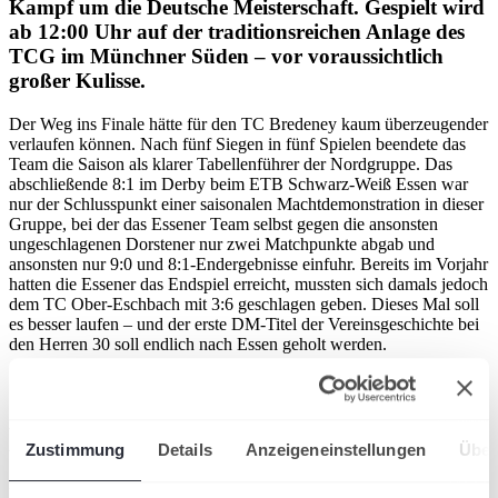
Kampf um die Deutsche Meisterschaft. Gespielt wird
ab 12:00 Uhr auf der traditionsreichen Anlage des
TCG im Münchner Süden – vor voraussichtlich
großer Kulisse.
Der Weg ins Finale hätte für den TC Bredeney kaum überzeugender
verlaufen können. Nach fünf Siegen in fünf Spielen beendete das
Team die Saison als klarer Tabellenführer der Nordgruppe. Das
abschließende 8:1 im Derby beim ETB Schwarz-Weiß Essen war
nur der Schlusspunkt einer saisonalen Machtdemonstration in dieser
Gruppe, bei der das Essener Team selbst gegen die ansonsten
ungeschlagenen Dorstener nur zwei Matchpunkte abgab und
ansonsten nur 9:0 und 8:1-Endergebnisse einfuhr. Bereits im Vorjahr
hatten die Essener das Endspiel erreicht, mussten sich damals jedoch
dem TC Ober-Eschbach mit 3:6 geschlagen geben. Dieses Mal soll
es besser laufen – und der erste DM-Titel der Vereinsgeschichte bei
den Herren 30 soll endlich nach Essen geholt werden.
Großhesselohe mit Tommy
Haas
Zustimmung
Details
Anzeigeneinstellungen
Über
Doch die Herausforderung könnte kaum größer sein: Mit dem TC