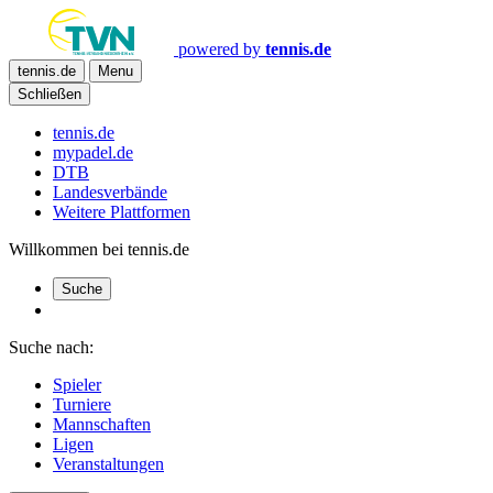
powered by
tennis.de
tennis.de
Menu
Schließen
tennis.de
mypadel.de
DTB
Landesverbände
Weitere Plattformen
Willkommen bei tennis.de
Suche
Suche nach:
Spieler
Turniere
Mannschaften
Ligen
Veranstaltungen