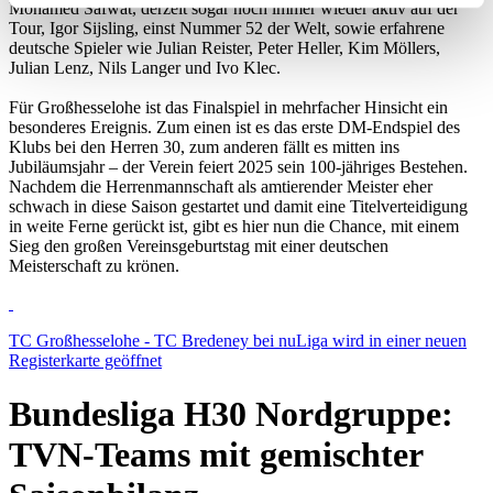
Mohamed Safwat, derzeit sogar noch immer wieder aktiv auf der
bestimmten Merkmalen (Fingerprinting) identifizieren
Tour, Igor Sijsling, einst Nummer 52 der Welt, sowie erfahrene
deutsche Spieler wie Julian Reister, Peter Heller, Kim Möllers,
Erfahren Sie mehr darüber, wie Ihre persönlichen Daten
Julian Lenz, Nils Langer und Ivo Klec.
verarbeitet werden, und legen Sie Ihre Präferenzen im
Für Großhesselohe ist das Finalspiel in mehrfacher Hinsicht ein
Abschnitt Einzelheiten
fest.
besonderes Ereignis. Zum einen ist es das erste DM-Endspiel des
Klubs bei den Herren 30, zum anderen fällt es mitten ins
Wir verwenden Cookies, um Inhalte und Anzeigen zu
Jubiläumsjahr – der Verein feiert 2025 sein 100-jähriges Bestehen.
Nachdem die Herrenmannschaft als amtierender Meister eher
personalisieren, Funktionen für soziale Medien anbieten
schwach in diese Saison gestartet und damit eine Titelverteidigung
zu können und die Zugriffe auf unsere Website zu
in weite Ferne gerückt ist, gibt es hier nun die Chance, mit einem
analysieren. Außerdem geben wir Informationen zu Ihrer
Sieg den großen Vereinsgeburtstag mit einer deutschen
Meisterschaft zu krönen.
Verwendung unserer Website an unsere Partner für
soziale Medien, Werbung und Analysen weiter. Unsere
Partner führen diese Informationen möglicherweise mit
TC Großhesselohe - TC Bredeney bei nuLiga
wird in einer neuen
weiteren Daten zusammen, die Sie ihnen bereitgestellt
Registerkarte geöffnet
haben oder die sie im Rahmen Ihrer Nutzung der Dienste
gesammelt haben. Die
Cookie-Einstellungen
können
Bundesliga H30 Nordgruppe:
jederzeit über den Link im Footer aufgerufen und
TVN-Teams mit gemischter
angepasst werden.