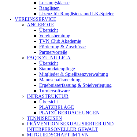
Leistungsklasse
Ranglisten
Lizenz für Ranglisten- und LK-Spieler
VEREINSSERVICE
ANGEBOTE
Übersicht
Vereinsberatung
TVN Club Akademie
Förderung & Zuschüsse
Partnervorteile
FAQ´S ZU NU LIGA
Übersicht
Stammdatenpflege
Mitglieder & Spiellizenzverwaltung
Mannschaftsmeldung
Ergebnisserfassung & Spielverlegung
Turniersoftware
INFRASTRUKTUR
Übersicht
PLATZBELÄGE
PLATZÜBERDACHUNGEN
TENNISREISEN
PRÄVENTION SEXUALISIERTER UND
INTERPERSONELLER GEWALT
MITGLIEDSCHAFT IM TVN