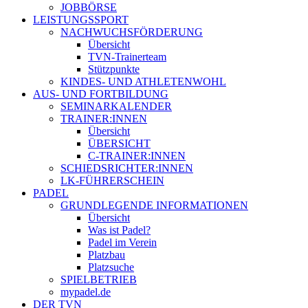
JOBBÖRSE
LEISTUNGSSPORT
NACHWUCHSFÖRDERUNG
Übersicht
TVN-Trainerteam
Stützpunkte
KINDES- UND ATHLETENWOHL
AUS- UND FORTBILDUNG
SEMINARKALENDER
TRAINER:INNEN
Übersicht
ÜBERSICHT
C-TRAINER:INNEN
SCHIEDSRICHTER:INNEN
LK-FÜHRERSCHEIN
PADEL
GRUNDLEGENDE INFORMATIONEN
Übersicht
Was ist Padel?
Padel im Verein
Platzbau
Platzsuche
SPIELBETRIEB
mypadel.de
DER TVN