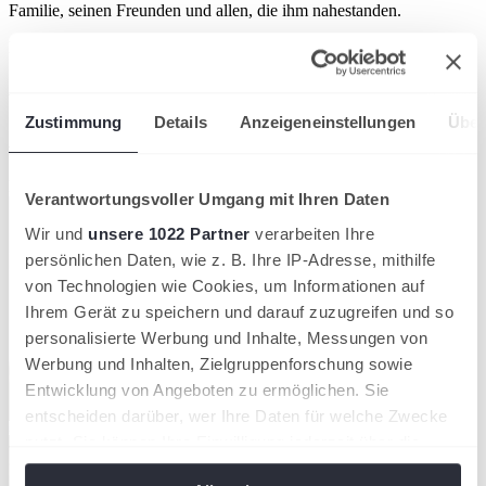
Familie, seinen Freunden und allen, die ihm nahestanden.
Der DTB wird ihm ein ehrendes Andenken bewahren.
Artikel teilen
Zustimmung
Details
Anzeigeneinstellungen
Über
Ähnliche News
Kompaktansicht
Verantwortungsvoller Umgang mit Ihren Daten
Wir und
unsere 1022 Partner
verarbeiten Ihre
persönlichen Daten, wie z. B. Ihre IP-Adresse, mithilfe
von Technologien wie Cookies, um Informationen auf
Ihrem Gerät zu speichern und darauf zuzugreifen und so
personalisierte Werbung und Inhalte, Messungen von
Werbung und Inhalten, Zielgruppenforschung sowie
Entwicklung von Angeboten zu ermöglichen. Sie
entscheiden darüber, wer Ihre Daten für welche Zwecke
nutzt. Sie können Ihre Einwilligung jederzeit über die
Cookie-Erklärung oder durch Klicken auf das Privacy