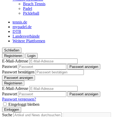
Beach Tennis
Padel
Pickleball
tennis.de
mypadel.de
DTB
Landesverbände
Weitere Plattformen
Schließen
Registrieren
Login
E-Mail-Adresse
Passwort
Passwort anzeigen
Passwort bestätigen
Passwort anzeigen
Registrieren
E-Mail-Adresse
Passwort
Passwort anzeigen
Passwort vergessen?
Eingeloggt bleiben
Einloggen
Suche