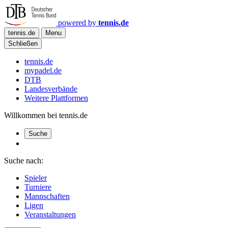
powered by
tennis.de
tennis.de
Menu
Schließen
tennis.de
mypadel.de
DTB
Landesverbände
Weitere Plattformen
Willkommen bei tennis.de
Suche
Suche nach:
Spieler
Turniere
Mannschaften
Ligen
Veranstaltungen