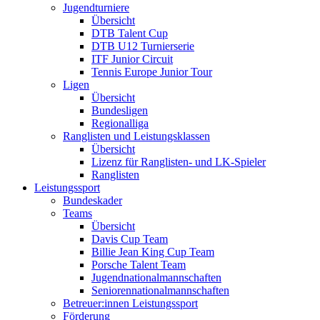
Jugendturniere
Übersicht
DTB Talent Cup
DTB U12 Turnierserie
ITF Junior Circuit
Tennis Europe Junior Tour
Ligen
Übersicht
Bundesligen
Regionalliga
Ranglisten und Leistungsklassen
Übersicht
Lizenz für Ranglisten- und LK-Spieler
Ranglisten
Leistungssport
Bundeskader
Teams
Übersicht
Davis Cup Team
Billie Jean King Cup Team
Porsche Talent Team
Jugendnationalmannschaften
Seniorennationalmannschaften
Betreuer:innen Leistungssport
Förderung