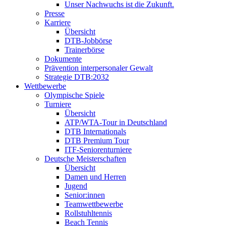
Unser Nachwuchs ist die Zukunft.
Presse
Karriere
Übersicht
DTB-Jobbörse
Trainerbörse
Dokumente
Prävention interpersonaler Gewalt
Strategie DTB:2032
Wettbewerbe
Olympische Spiele
Turniere
Übersicht
ATP/WTA-Tour in Deutschland
DTB Internationals
DTB Premium Tour
ITF-Seniorenturniere
Deutsche Meisterschaften
Übersicht
Damen und Herren
Jugend
Senior:innen
Teamwettbewerbe
Rollstuhltennis
Beach Tennis