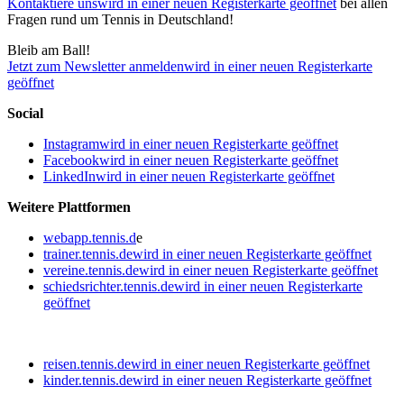
Kontaktiere uns
wird in einer neuen Registerkarte geöffnet
bei allen
Fragen rund um Tennis in Deutschland!
Bleib am Ball!
Jetzt zum Newsletter anmelden
wird in einer neuen Registerkarte
geöffnet
Social
Instagram
wird in einer neuen Registerkarte geöffnet
Facebook
wird in einer neuen Registerkarte geöffnet
LinkedIn
wird in einer neuen Registerkarte geöffnet
Weitere Plattformen
webapp.tennis.d
e
trainer.tennis.de
wird in einer neuen Registerkarte geöffnet
vereine.tennis.de
wird in einer neuen Registerkarte geöffnet
schiedsrichter.tennis.de
wird in einer neuen Registerkarte
geöffnet
reisen.tennis.de
wird in einer neuen Registerkarte geöffnet
kinder.tennis.de
wird in einer neuen Registerkarte geöffnet