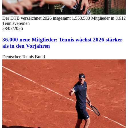
weiteren Daten zusammen, die Sie ihnen bereitgestellt
haben oder die sie im Rahmen Ihrer Nutzung der Dienste
Der DTB verzeichnet 2026 insgesamt 1.553.580 Mitglieder in 8.612
gesammelt haben. Die
Cookie-Einstellungen
können
Tennisvereinen
jederzeit über den Link im Footer aufgerufen und
28/07/2026
angepasst werden.
36.000 neue Mitglieder: Tennis wächst 2026 stärker
als in den Vorjahren
Deutscher Tennis Bund