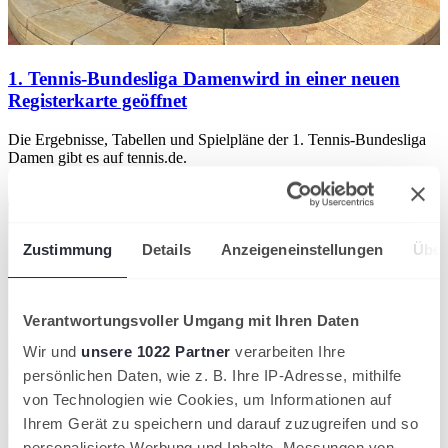
1. Tennis-Bundesliga Damen
wird in einer neuen
Registerkarte geöffnet
Die Ergebnisse, Tabellen und Spielpläne der 1. Tennis-Bundesliga
Damen gibt es auf tennis.de.
Mehr erfahren
wird in einer neuen Registerkarte geöffnet
Zustimmung
Details
Anzeigeneinstellungen
Über
Verantwortungsvoller Umgang mit Ihren Daten
Wir und
unsere 1022 Partner
verarbeiten Ihre
persönlichen Daten, wie z. B. Ihre IP-Adresse, mithilfe
von Technologien wie Cookies, um Informationen auf
Ihrem Gerät zu speichern und darauf zuzugreifen und so
personalisierte Werbung und Inhalte, Messungen von