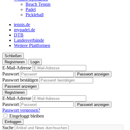
Beach Tennis
Padel
Pickleball
tennis.de
mypadel.de
DTB
Landesverbände
Weitere Plattformen
Schließen
Registrieren
Login
E-Mail-Adresse
Passwort
Passwort anzeigen
Passwort bestätigen
Passwort anzeigen
Registrieren
E-Mail-Adresse
Passwort
Passwort anzeigen
Passwort vergessen?
Eingeloggt bleiben
Einloggen
Suche