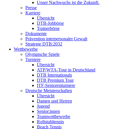
Unser Nachwuchs ist die Zukunft.
Presse
Karriere
Übersicht
DTB-Jobbörse
Trainerbörse
Dokumente
Prävention interpersonaler Gewalt
Strategie DTB:2032
Wettbewerbe
Olympische Spiele
Turniere
Übersicht
ATP/WTA-Tour in Deutschland
DTB Internationals
DTB Premium Tour
ITF-Seniorenturniere
Deutsche Meisterschaften
Übersicht
Damen und Herren
Jugend
Senior:innen
Teamwettbewerbe
Rollstuhltennis
Beach Tennis