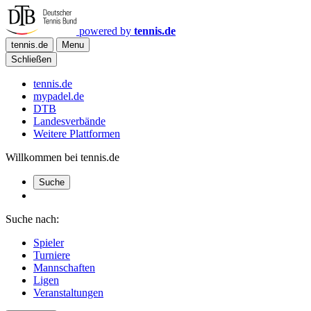
powered by
tennis.de
tennis.de
Menu
Schließen
tennis.de
mypadel.de
DTB
Landesverbände
Weitere Plattformen
Willkommen bei tennis.de
Suche
Suche nach:
Spieler
Turniere
Mannschaften
Ligen
Veranstaltungen