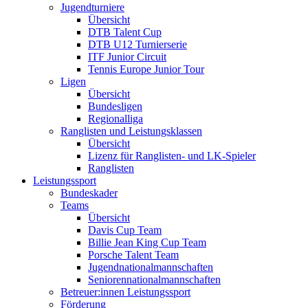
Jugendturniere
Übersicht
DTB Talent Cup
DTB U12 Turnierserie
ITF Junior Circuit
Tennis Europe Junior Tour
Ligen
Übersicht
Bundesligen
Regionalliga
Ranglisten und Leistungsklassen
Übersicht
Lizenz für Ranglisten- und LK-Spieler
Ranglisten
Leistungssport
Bundeskader
Teams
Übersicht
Davis Cup Team
Billie Jean King Cup Team
Porsche Talent Team
Jugendnationalmannschaften
Seniorennationalmannschaften
Betreuer:innen Leistungssport
Förderung