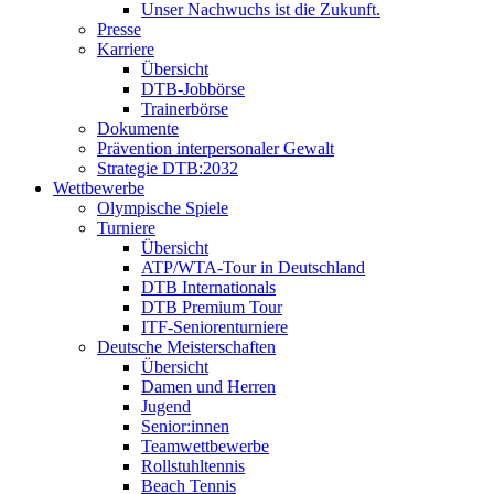
Unser Nachwuchs ist die Zukunft.
Presse
Karriere
Übersicht
DTB-Jobbörse
Trainerbörse
Dokumente
Prävention interpersonaler Gewalt
Strategie DTB:2032
Wettbewerbe
Olympische Spiele
Turniere
Übersicht
ATP/WTA-Tour in Deutschland
DTB Internationals
DTB Premium Tour
ITF-Seniorenturniere
Deutsche Meisterschaften
Übersicht
Damen und Herren
Jugend
Senior:innen
Teamwettbewerbe
Rollstuhltennis
Beach Tennis