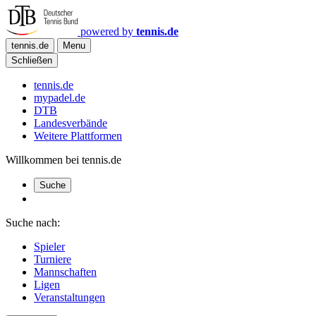
powered by
tennis.de
tennis.de
Menu
Schließen
tennis.de
mypadel.de
DTB
Landesverbände
Weitere Plattformen
Willkommen bei tennis.de
Suche
Suche nach:
Spieler
Turniere
Mannschaften
Ligen
Veranstaltungen