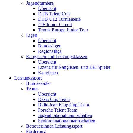
Jugendturniere
Übersicht
DTB Talent Cup
DTB U12 Turnierserie
ITF Junior Circuit
Tennis Europe Junior Tour
Ligen
Übersicht
Bundesligen
Regionalliga
Ranglisten und Leistungsklassen
Übersicht
Lizenz für Ranglisten- und LK-Spieler
Ranglisten
Leistungssport
Bundeskader
Teams
Übersicht
Davis Cup Team
Billie Jean King Cup Team
Porsche Talent Team
Jugendnationalmannschaften
Seniorennationalmannschaften
Betreuer:innen Leistungssport
Förderung