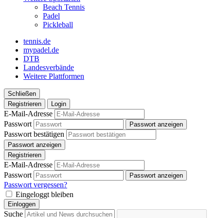
Beach Tennis
Padel
Pickleball
tennis.de
mypadel.de
DTB
Landesverbände
Weitere Plattformen
Schließen
Registrieren
Login
E-Mail-Adresse
Passwort
Passwort anzeigen
Passwort bestätigen
Passwort anzeigen
Registrieren
E-Mail-Adresse
Passwort
Passwort anzeigen
Passwort vergessen?
Eingeloggt bleiben
Einloggen
Suche