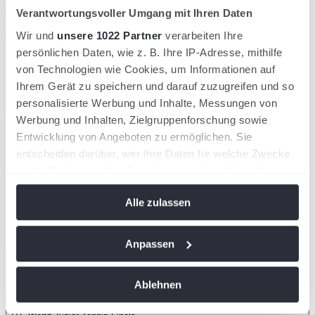
Verantwortungsvoller Umgang mit Ihren Daten
Wir und
unsere 1022 Partner
verarbeiten Ihre
persönlichen Daten, wie z. B. Ihre IP-Adresse, mithilfe
von Technologien wie Cookies, um Informationen auf
Ihrem Gerät zu speichern und darauf zuzugreifen und so
personalisierte Werbung und Inhalte, Messungen von
Werbung und Inhalten, Zielgruppenforschung sowie
Entwicklung von Angeboten zu ermöglichen. Sie
Jugendnationalmannschaften
entscheiden darüber, wer Ihre Daten für welche Zwecke
nutzt. Sie können Ihre Einwilligung jederzeit über die
Unsere Jugendnationalmannschaften treten jährlich bei den
Cookie-Erklärung oder durch Klicken auf das Privacy
European Summer Cups (Mannschafts-Europameisterschaften),
Alle zulassen
Trigger Symbol ändern oder widerrufen
European Winter Cups (Mannschafts-Halleneuropameisterschaften),
im Junior Davis Cup und Junior Billie Jean King Cup, sowie bei
den ITF World Junior Tennis Finals an.
Wenn Sie es erlauben, würden wir auch gerne:
Anpassen
Informationen über Ihre geografische Lage
European Summer Cups
Tennis Europe Winter Cups
erfassen, welche bis auf einige Meter genau sein
Ablehnen
Junior Davis Cup
können
Junior Billie Jean King Cup
Ihr Gerät durch aktives Scannen nach