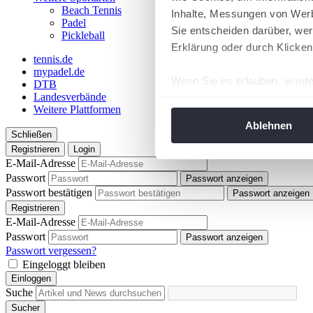
Beach Tennis
Inhalte, Messungen von Werb
Padel
Sie entscheiden darüber, wer
Pickleball
Erklärung oder durch Klicken
tennis.de
mypadel.de
Wenn Sie es erlauben, würde
DTB
Landesverbände
Informationen über Ih
Weitere Plattformen
Ihr Gerät durch aktiv
Ablehnen
Schließen
Erfahren Sie mehr darüber, w
Registrieren
Login
Einzelheiten
fest.
E-Mail-Adresse
Passwort
Passwort anzeigen
Wir verwenden Cookies, um I
Passwort bestätigen
Passwort anzeigen
und die Zugriffe auf unsere 
Registrieren
Website an unsere Partner fü
E-Mail-Adresse
Passwort
möglicherweise mit weiteren
Passwort anzeigen
Passwort vergessen?
der Dienste gesammelt habe
Eingeloggt bleiben
angepasst werden.
Einloggen
Suche
Sucher