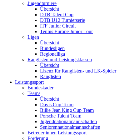
Jugendturniere
Übersicht
DTB Talent Cup
DTB U12 Turnierserie
ITF Junior Circuit
Tennis Europe Junior Tour
Ligen
Übersicht
Bundesligen
Regionalliga
Ranglisten und Leistungsklassen
Übersicht
Lizenz für Ranglisten- und LK-Spieler
Ranglisten
Leistungssport
Bundeskader
Teams
Übersicht
Davis Cup Team
Billie Jean King Cup Team
Porsche Talent Team
Jugendnationalmannschaften
Seniorennationalmannschaften
Betreuer:innen Leistungssport
Förderung