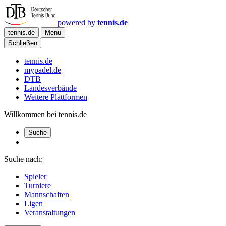
powered by
tennis.de
tennis.de
Menu
Schließen
tennis.de
mypadel.de
DTB
Landesverbände
Weitere Plattformen
Willkommen bei tennis.de
Suche
Suche nach:
Spieler
Turniere
Mannschaften
Ligen
Veranstaltungen