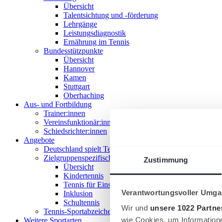
Übersicht
Talentsichtung und -förderung
Lehrgänge
Leistungsdiagnostik
Ernährung im Tennis
Bundesstützpunkte
Übersicht
Hannover
Kamen
Stuttgart
Oberhaching
Aus- und Fortbildung
Trainer:innen
Vereinsfunktionär:innen
Schiedsrichter:innen
Angebote
Deutschland spielt Tennis
Zielgruppenspezifische Angebote
Zustimmung
Übersicht
Kindertennis
Tennis für Einsteiger 18+
Verantwortungsvoller Umgan
Inklusion
Schultennis
Wir und
unsere 1022 Partne
Tennis-Sportabzeichen
wie Cookies, um Information
Weitere Sportarten