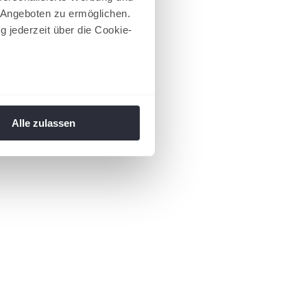
 Angeboten zu ermöglichen.
g jederzeit über die Cookie-
au sein können
zieren
Alle zulassen
hre Präferenzen im
Abschnitt
 Medien anbieten zu können
hrer Verwendung unserer
 führen diese Informationen
ie im Rahmen Ihrer Nutzung
 Footer aufgerufen und