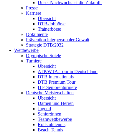
Unser Nachwuchs ist die Zukunft.
Presse
Karriere
Übersicht
DTB-Jobbörse
Trainerbörse
Dokumente
Prävention interpersonaler Gewalt
Strategie DTB:2032
Wettbewerbe
Olympische Spiele
Turniere
Übersicht
ATP/WTA-Tour in Deutschland
DTB Internationals
DTB Premium Tour
ITF-Seniorenturniere
Deutsche Meisterschaften
Übersicht
Damen und Herren
Jugend
Senior:innen
Teamwettbewerbe
Rollstuhltennis
Beach Tennis