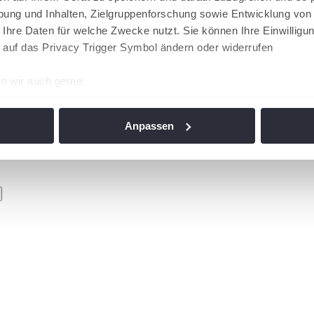
ung und Inhalten, Zielgruppenforschung sowie Entwicklung von
 Ihre Daten für welche Zwecke nutzt. Sie können Ihre Einwilligun
 auf das Privacy Trigger Symbol ändern oder widerrufen
n wir auch gerne:
re geografische Lage erfassen, welche bis auf einige Meter gen
es Scannen nach bestimmten Merkmalen (Fingerprinting) identifi
Anpassen
ie Ihre persönlichen Daten verarbeitet werden, und legen Sie I
nhalte und Anzeigen zu personalisieren, Funktionen für soziale
Website zu analysieren. Außerdem geben wir Informationen zu I
r soziale Medien, Werbung und Analysen weiter. Unsere Partner
 Daten zusammen, die Sie ihnen bereitgestellt haben oder die s
n. Die
Cookie-Einstellungen
können jederzeit über den Link im