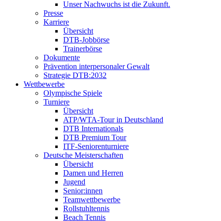
Unser Nachwuchs ist die Zukunft.
Presse
Karriere
Übersicht
DTB-Jobbörse
Trainerbörse
Dokumente
Prävention interpersonaler Gewalt
Strategie DTB:2032
Wettbewerbe
Olympische Spiele
Turniere
Übersicht
ATP/WTA-Tour in Deutschland
DTB Internationals
DTB Premium Tour
ITF-Seniorenturniere
Deutsche Meisterschaften
Übersicht
Damen und Herren
Jugend
Senior:innen
Teamwettbewerbe
Rollstuhltennis
Beach Tennis