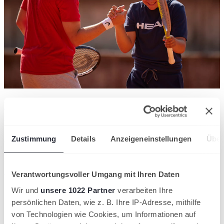
DTB Vereinsportal
wird in einer neuen Registerkarte
geöffnet
Das DTB Vereinsportal ist die Plattform für Deutschlands
Zustimmung
Details
Anzeigeneinstellungen
Über
Tennisvereine. Sie bündelt die wichtigsten Informationen, bietet
zahlreiche Services für Vereinsvertreter:innen und stellt Materialien
zum Download zur Verfügung.
Zum Vereinsportal
wird in einer neuen Registerkarte geöffnet
Verantwortungsvoller Umgang mit Ihren Daten
Wir und
unsere 1022 Partner
verarbeiten Ihre
persönlichen Daten, wie z. B. Ihre IP-Adresse, mithilfe
von Technologien wie Cookies, um Informationen auf