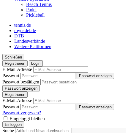
Beach Tennis
Padel
Pickleball
tennis.de
mypadel.de
DTB
Landesverbände
Weitere Plattformen
Schließen
Registrieren
Login
E-Mail-Adresse
Passwort
Passwort anzeigen
Passwort bestätigen
Passwort anzeigen
Registrieren
E-Mail-Adresse
Passwort
Passwort anzeigen
Passwort vergessen?
Eingeloggt bleiben
Einloggen
Suche