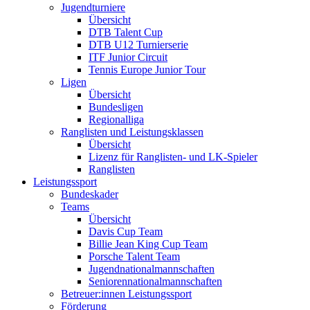
Jugendturniere
Übersicht
DTB Talent Cup
DTB U12 Turnierserie
ITF Junior Circuit
Tennis Europe Junior Tour
Ligen
Übersicht
Bundesligen
Regionalliga
Ranglisten und Leistungsklassen
Übersicht
Lizenz für Ranglisten- und LK-Spieler
Ranglisten
Leistungssport
Bundeskader
Teams
Übersicht
Davis Cup Team
Billie Jean King Cup Team
Porsche Talent Team
Jugendnationalmannschaften
Seniorennationalmannschaften
Betreuer:innen Leistungssport
Förderung