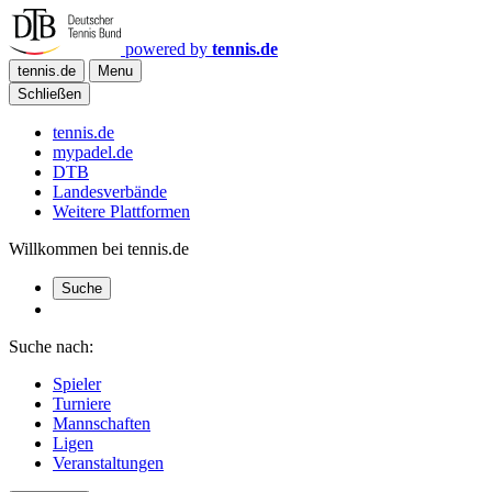
powered by
tennis.de
tennis.de
Menu
Schließen
tennis.de
mypadel.de
DTB
Landesverbände
Weitere Plattformen
Willkommen bei tennis.de
Suche
Suche nach:
Spieler
Turniere
Mannschaften
Ligen
Veranstaltungen