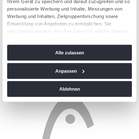
Ihrem Gerät zu speichern und darauf zuzugreifen und so
personalisierte Werbung und Inhalte, Messungen von
Werbung und Inhalten, Zielgruppenforschung sowie
Entwicklung von Angeboten zu ermöglichen. Sie
entscheiden darüber, wer Ihre Daten für welche Zwecke
nutzt. Sie können Ihre Einwilligung jederzeit über die
Cookie-Erklärung oder durch Klicken auf das Privacy
Alle zulassen
Trigger Symbol ändern oder widerrufen
Unsere Projektpartner
Wenn Sie es erlauben, würden wir auch gerne:
Anpassen
Informationen über Ihre geografische Lage
erfassen, welche bis auf einige Meter genau sein
Ablehnen
können
Ihr Gerät durch aktives Scannen nach
bestimmten Merkmalen (Fingerprinting) identifizieren
Erfahren Sie mehr darüber, wie Ihre persönlichen Daten
verarbeitet werden, und legen Sie Ihre Präferenzen im
Abschnitt Einzelheiten
fest.