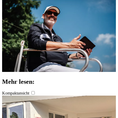
verarbeitet werden, und legen Sie Ihre Präferenzen im
Abschnitt Einzelheiten
fest.
Wir verwenden Cookies, um Inhalte und Anzeigen zu
personalisieren, Funktionen für soziale Medien anbieten
zu können und die Zugriffe auf unsere Website zu
analysieren. Außerdem geben wir Informationen zu Ihrer
Verwendung unserer Website an unsere Partner für
soziale Medien, Werbung und Analysen weiter. Unsere
Partner führen diese Informationen möglicherweise mit
weiteren Daten zusammen, die Sie ihnen bereitgestellt
haben oder die sie im Rahmen Ihrer Nutzung der Dienste
gesammelt haben. Die
Cookie-Einstellungen
können
Mehr lesen:
jederzeit über den Link im Footer aufgerufen und
angepasst werden.
Kompaktansicht