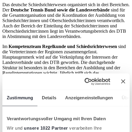
Das deutsche Schiedsrichterwesen organisiert sich in drei Bereichen.
Der
Deutsche Tennis Bund sowie die Landesverbände
sind für
die Gesamtorganisation und die Koordination der Ausbildung von
Schiedsrichter:innen und Oberschiedsrichter:innen verantwortlich.
Auch der Bereich der Einteilung der Schiedsrichter:innen und
Oberschiedsrichter:innen liegt im Verantwortungsbereich des DTB
in Abstimmung mit den Landesverbänden.
Im
Kompetenzteam Regelkunde und Schiedsrichterwesen
sind
die Vertreter:innen der Regionen zusammengefasst.
Hauptaugenmerk wird auf die Verknüpfung der Interessen der
Landesverbände und des DTB geworfen. Die durchgehende
Struktur ist besonders in den Bereichen der Ausbildung und der
Regelinterpretationen wichtig. Jährlich trifft sich das
Kompetenzteam, um positive Entwicklungen voranzutreiben,
Ausbildungsstrukturen zu analysieren und Vereinheitlichungen bzw.
Regelinterpretationen zu beschließen.
Zustimmung
Details
Anzeigeneinstellungen
Über
Durch den Zusammenschluss der internationalen
Schiedsrichter:innen und Oberschiedsrichter:innen im Bereich des
DTB wurde die
Deutsche Tennis Schiedsrichter Vereinigung
(DTSV)
gegründet. Die DTSV ist maßgeblich an der Einteilung der
Verantwortungsvoller Umgang mit Ihren Daten
internationalen Turniere und der Ausbildung der DTB-
Schiedsrichter:innen beteiligt. Durch die enge Verbindung zu
Wir und
unsere 1022 Partner
verarbeiten Ihre
anderen Föderationen, organisiert die DTSV einen regen Austausch