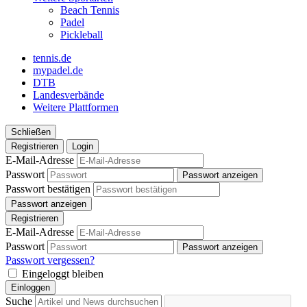
Beach Tennis
Padel
Pickleball
tennis.de
mypadel.de
DTB
Landesverbände
Weitere Plattformen
Schließen
Registrieren
Login
E-Mail-Adresse
Passwort
Passwort anzeigen
Passwort bestätigen
Passwort anzeigen
Registrieren
E-Mail-Adresse
Passwort
Passwort anzeigen
Passwort vergessen?
Eingeloggt bleiben
Einloggen
Suche