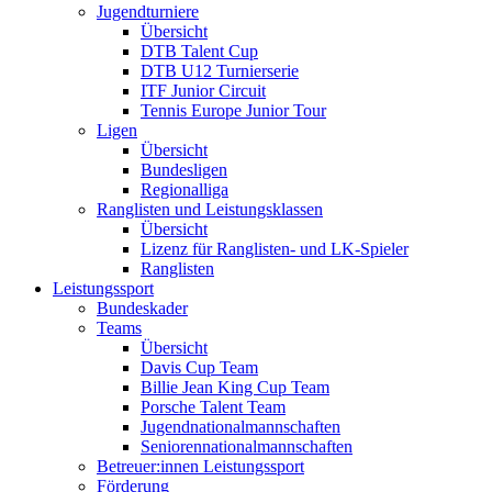
Jugendturniere
Übersicht
DTB Talent Cup
DTB U12 Turnierserie
ITF Junior Circuit
Tennis Europe Junior Tour
Ligen
Übersicht
Bundesligen
Regionalliga
Ranglisten und Leistungsklassen
Übersicht
Lizenz für Ranglisten- und LK-Spieler
Ranglisten
Leistungssport
Bundeskader
Teams
Übersicht
Davis Cup Team
Billie Jean King Cup Team
Porsche Talent Team
Jugendnationalmannschaften
Seniorennationalmannschaften
Betreuer:innen Leistungssport
Förderung