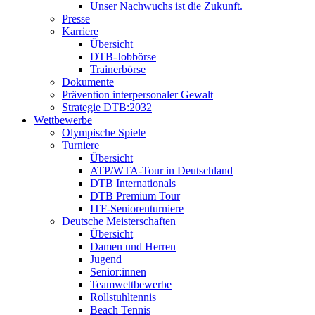
Unser Nachwuchs ist die Zukunft.
Presse
Karriere
Übersicht
DTB-Jobbörse
Trainerbörse
Dokumente
Prävention interpersonaler Gewalt
Strategie DTB:2032
Wettbewerbe
Olympische Spiele
Turniere
Übersicht
ATP/WTA-Tour in Deutschland
DTB Internationals
DTB Premium Tour
ITF-Seniorenturniere
Deutsche Meisterschaften
Übersicht
Damen und Herren
Jugend
Senior:innen
Teamwettbewerbe
Rollstuhltennis
Beach Tennis