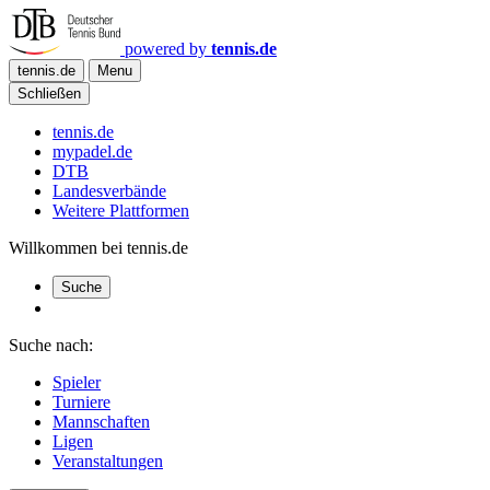
powered by
tennis.de
tennis.de
Menu
Schließen
tennis.de
mypadel.de
DTB
Landesverbände
Weitere Plattformen
Willkommen bei tennis.de
Suche
Suche nach:
Spieler
Turniere
Mannschaften
Ligen
Veranstaltungen