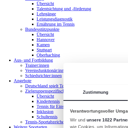
Übersicht
Talentsichtung und -förderung
Lehrgänge
Leistungsdiagnostik
Ernährung im Tennis
Bundesstützpunkte
Übersicht
Hannover
Kamen
Stuttgart
Oberhaching
Aus- und Fortbildung
Trainer:innen
Vereinsfunktionär:innen
Schiedsrichter:innen
Angebote
Deutschland spielt Tennis
Zielgruppenspezifische Angebote
Zustimmung
Übersicht
Kindertennis
Tennis für Einsteiger 18+
Verantwortungsvoller Umgan
Inklusion
Schultennis
Wir und
unsere 1022 Partne
Tennis-Sportabzeichen
wie Cookies, um Information
Weitere Sportarten