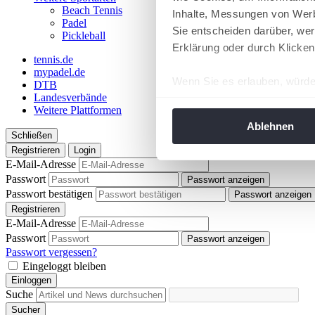
Beach Tennis
Inhalte, Messungen von Werb
Padel
Sie entscheiden darüber, wer
Pickleball
Erklärung oder durch Klicken
tennis.de
mypadel.de
Wenn Sie es erlauben, würde
DTB
Landesverbände
Informationen über Ih
Weitere Plattformen
Ihr Gerät durch aktiv
Ablehnen
Schließen
Erfahren Sie mehr darüber, w
Registrieren
Login
Einzelheiten
fest.
E-Mail-Adresse
Passwort
Passwort anzeigen
Wir verwenden Cookies, um I
Passwort bestätigen
Passwort anzeigen
und die Zugriffe auf unsere 
Registrieren
Website an unsere Partner fü
E-Mail-Adresse
Passwort
möglicherweise mit weiteren
Passwort anzeigen
Passwort vergessen?
der Dienste gesammelt habe
Eingeloggt bleiben
angepasst werden.
Einloggen
Suche
Sucher