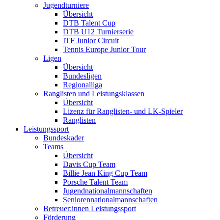
Jugendturniere
Übersicht
DTB Talent Cup
DTB U12 Turnierserie
ITF Junior Circuit
Tennis Europe Junior Tour
Ligen
Übersicht
Bundesligen
Regionalliga
Ranglisten und Leistungsklassen
Übersicht
Lizenz für Ranglisten- und LK-Spieler
Ranglisten
Leistungssport
Bundeskader
Teams
Übersicht
Davis Cup Team
Billie Jean King Cup Team
Porsche Talent Team
Jugendnationalmannschaften
Seniorennationalmannschaften
Betreuer:innen Leistungssport
Förderung