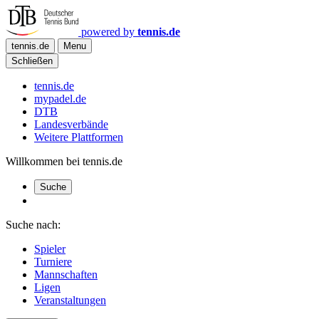
powered by
tennis.de
tennis.de
Menu
Schließen
tennis.de
mypadel.de
DTB
Landesverbände
Weitere Plattformen
Willkommen bei tennis.de
Suche
Suche nach:
Spieler
Turniere
Mannschaften
Ligen
Veranstaltungen