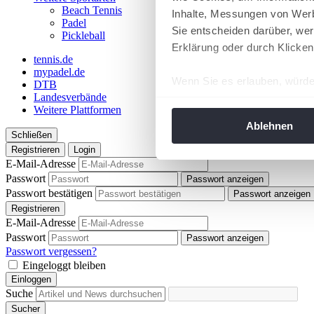
Beach Tennis
Inhalte, Messungen von Werb
Padel
Sie entscheiden darüber, wer
Pickleball
Erklärung oder durch Klicken
tennis.de
mypadel.de
Wenn Sie es erlauben, würde
DTB
Landesverbände
Informationen über Ih
Weitere Plattformen
Ihr Gerät durch aktiv
Ablehnen
Schließen
Erfahren Sie mehr darüber, w
Registrieren
Login
Einzelheiten
fest.
E-Mail-Adresse
Passwort
Passwort anzeigen
Wir verwenden Cookies, um I
Passwort bestätigen
Passwort anzeigen
und die Zugriffe auf unsere 
Registrieren
Website an unsere Partner fü
E-Mail-Adresse
Passwort
möglicherweise mit weiteren
Passwort anzeigen
Passwort vergessen?
der Dienste gesammelt habe
Eingeloggt bleiben
angepasst werden.
Einloggen
Suche
Sucher