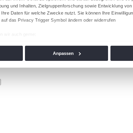
ung und Inhalten, Zielgruppenforschung sowie Entwicklung von
 Ihre Daten für welche Zwecke nutzt. Sie können Ihre Einwilligun
 auf das Privacy Trigger Symbol ändern oder widerrufen
n wir auch gerne:
re geografische Lage erfassen, welche bis auf einige Meter gen
es Scannen nach bestimmten Merkmalen (Fingerprinting) identifi
Anpassen
ie Ihre persönlichen Daten verarbeitet werden, und legen Sie I
nhalte und Anzeigen zu personalisieren, Funktionen für soziale
Website zu analysieren. Außerdem geben wir Informationen zu I
r soziale Medien, Werbung und Analysen weiter. Unsere Partner
 Daten zusammen, die Sie ihnen bereitgestellt haben oder die s
n. Die
Cookie-Einstellungen
können jederzeit über den Link im