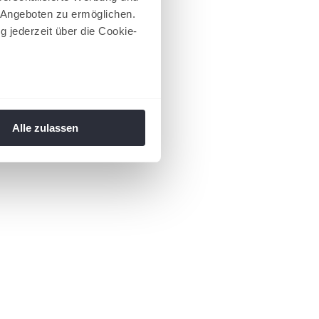
 Angeboten zu ermöglichen.
g jederzeit über die Cookie-
au sein können
zieren
Alle zulassen
hre Präferenzen im
Abschnitt
 Medien anbieten zu können
hrer Verwendung unserer
 führen diese Informationen
ie im Rahmen Ihrer Nutzung
 Footer aufgerufen und