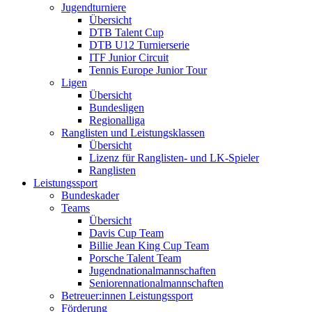
Jugendturniere
Übersicht
DTB Talent Cup
DTB U12 Turnierserie
ITF Junior Circuit
Tennis Europe Junior Tour
Ligen
Übersicht
Bundesligen
Regionalliga
Ranglisten und Leistungsklassen
Übersicht
Lizenz für Ranglisten- und LK-Spieler
Ranglisten
Leistungssport
Bundeskader
Teams
Übersicht
Davis Cup Team
Billie Jean King Cup Team
Porsche Talent Team
Jugendnationalmannschaften
Seniorennationalmannschaften
Betreuer:innen Leistungssport
Förderung