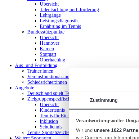
Übersicht
Talentsichtung und -förderung
Lehrgänge
Leistungsdiagnostik
Ernährung im Tennis
Bundesstützpunkte
Übersicht
Hannover
Kamen
Stuttgart
Oberhaching
Aus- und Fortbildung
Trainer:innen
Vereinsfunktionär:innen
Schiedsrichter:innen
Angebote
Deutschland spielt Tennis
Zielgruppenspezifische Angebote
Zustimmung
Übersicht
Kindertennis
Tennis für Einsteiger 18+
Verantwortungsvoller Umgan
Inklusion
Schultennis
Wir und
unsere 1022 Partne
Tennis-Sportabzeichen
wie Cookies, um Information
Weitere Sportarten