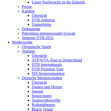
Unser Nachwuchs ist die Zukunft.
Presse
Karriere
Übersicht
DTB-Jobbörse
Trainerbörse
Dokumente
Prävention interpersonaler Gewalt
Strategie DTB:2032
Wettbewerbe
Olympische Spiele
Turniere
Übersicht
ATP/WTA-Tour in Deutschland
DTB Internationals
DTB Premium Tour
ITF-Seniorenturniere
Deutsche Meisterschaften
Übersicht
Damen und Herren
Jugend
Senior:innen
Teamwettbewerbe
Rollstuhltennis
Beach Tennis