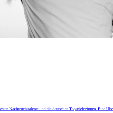
sten Nachwuchstalente und die deutschen Topspieler:innen. Eine Übe