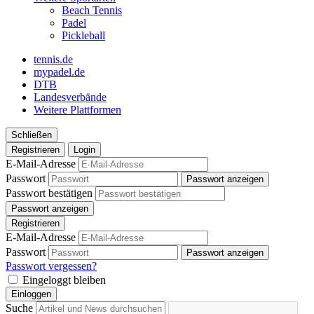
Beach Tennis
Padel
Pickleball
tennis.de
mypadel.de
DTB
Landesverbände
Weitere Plattformen
Schließen
Registrieren
Login
E-Mail-Adresse
Passwort
Passwort anzeigen
Passwort bestätigen
Passwort anzeigen
Registrieren
E-Mail-Adresse
Passwort
Passwort anzeigen
Passwort vergessen?
Eingeloggt bleiben
Einloggen
Suche