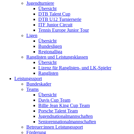
Jugendturniere
Übersicht
DTB Talent Cup
DTB U12 Turnierserie
ITF Junior Circuit
Tennis Europe Junior Tour
Ligen
Übersicht
Bundesligen
Regionalliga
Ranglisten und Leistungsklassen
Übersicht
Lizenz für Ranglisten- und LK-Spieler
Ranglisten
Leistungssport
Bundeskader
Teams
Übersicht
Davis Cup Team
Billie Jean King Cup Team
Porsche Talent Team
Jugendnationalmannschaften
Seniorennationalmannschaften
Betreuer:innen Leistungssport
Förderung