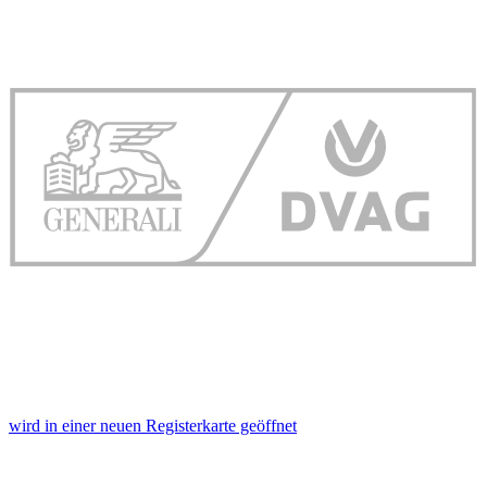
weiteren Daten zusammen, die Sie ihnen bereitgestellt
haben oder die sie im Rahmen Ihrer Nutzung der Dienste
gesammelt haben. Die
Cookie-Einstellungen
können
jederzeit über den Link im Footer aufgerufen und
angepasst werden.
wird in einer neuen Registerkarte geöffnet