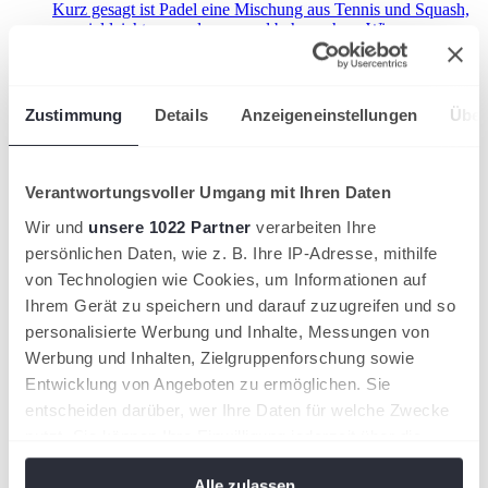
Kurz gesagt ist Padel eine Mischung aus Tennis und Squash,
nur viel leichter zu erlernen und beherrschen. Wir
beantworten Deine Fragen zum Trendsport.
Zustimmung
Details
Anzeigeneinstellungen
Über
Verantwortungsvoller Umgang mit Ihren Daten
Wir und
unsere 1022 Partner
verarbeiten Ihre
persönlichen Daten, wie z. B. Ihre IP-Adresse, mithilfe
von Technologien wie Cookies, um Informationen auf
Ihrem Gerät zu speichern und darauf zuzugreifen und so
personalisierte Werbung und Inhalte, Messungen von
Werbung und Inhalten, Zielgruppenforschung sowie
Pickleball
Entwicklung von Angeboten zu ermöglichen. Sie
entscheiden darüber, wer Ihre Daten für welche Zwecke
Pickleball, die aus den USA stammende Trendsportart,
kombiniert Elemente aus Tennis, Tischtennis und Badminton.
nutzt. Sie können Ihre Einwilligung jederzeit über die
Generell ist Pickleball langsamer als Tennis und wird auf
Cookie-Erklärung oder durch Klicken auf das Privacy
einem kleineren Feld gespielt. Der Trendsport wird sowohl im
Alle zulassen