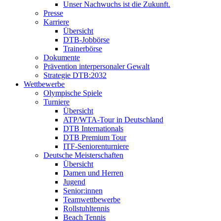
Unser Nachwuchs ist die Zukunft.
Presse
Karriere
Übersicht
DTB-Jobbörse
Trainerbörse
Dokumente
Prävention interpersonaler Gewalt
Strategie DTB:2032
Wettbewerbe
Olympische Spiele
Turniere
Übersicht
ATP/WTA-Tour in Deutschland
DTB Internationals
DTB Premium Tour
ITF-Seniorenturniere
Deutsche Meisterschaften
Übersicht
Damen und Herren
Jugend
Senior:innen
Teamwettbewerbe
Rollstuhltennis
Beach Tennis