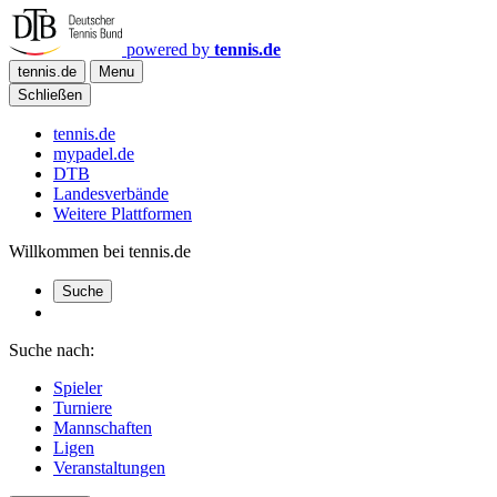
powered by
tennis.de
tennis.de
Menu
Schließen
tennis.de
mypadel.de
DTB
Landesverbände
Weitere Plattformen
Willkommen bei tennis.de
Suche
Suche nach:
Spieler
Turniere
Mannschaften
Ligen
Veranstaltungen