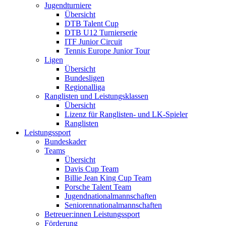
Jugendturniere
Übersicht
DTB Talent Cup
DTB U12 Turnierserie
ITF Junior Circuit
Tennis Europe Junior Tour
Ligen
Übersicht
Bundesligen
Regionalliga
Ranglisten und Leistungsklassen
Übersicht
Lizenz für Ranglisten- und LK-Spieler
Ranglisten
Leistungssport
Bundeskader
Teams
Übersicht
Davis Cup Team
Billie Jean King Cup Team
Porsche Talent Team
Jugendnationalmannschaften
Seniorennationalmannschaften
Betreuer:innen Leistungssport
Förderung