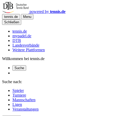
powered by
tennis.de
tennis.de
Menu
Schließen
tennis.de
mypadel.de
DTB
Landesverbände
Weitere Plattformen
Willkommen bei tennis.de
Suche
Suche nach:
Spieler
Turniere
Mannschaften
Ligen
Veranstaltungen