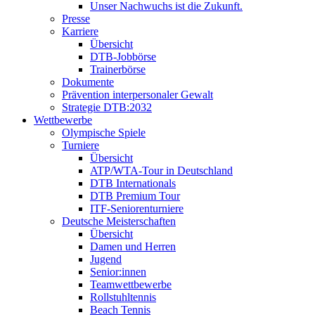
Unser Nachwuchs ist die Zukunft.
Presse
Karriere
Übersicht
DTB-Jobbörse
Trainerbörse
Dokumente
Prävention interpersonaler Gewalt
Strategie DTB:2032
Wettbewerbe
Olympische Spiele
Turniere
Übersicht
ATP/WTA-Tour in Deutschland
DTB Internationals
DTB Premium Tour
ITF-Seniorenturniere
Deutsche Meisterschaften
Übersicht
Damen und Herren
Jugend
Senior:innen
Teamwettbewerbe
Rollstuhltennis
Beach Tennis