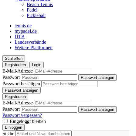
Beach Tennis
Padel
Pickleball
tennis.de
mypadel.de
DTB
Landesverbände
Weitere Plattformen
Schließen
Registrieren
Login
E-Mail-Adresse
Passwort
Passwort anzeigen
Passwort bestätigen
Passwort anzeigen
Registrieren
E-Mail-Adresse
Passwort
Passwort anzeigen
Passwort vergessen?
Eingeloggt bleiben
Einloggen
Suche