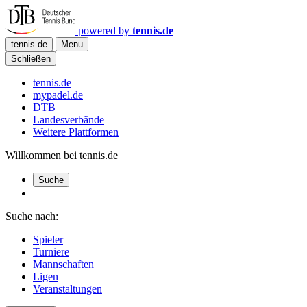
powered by
tennis.de
tennis.de
Menu
Schließen
tennis.de
mypadel.de
DTB
Landesverbände
Weitere Plattformen
Willkommen bei tennis.de
Suche
Suche nach:
Spieler
Turniere
Mannschaften
Ligen
Veranstaltungen