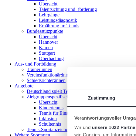
Übersicht
Talentsichtung und -förderung
Lehrgänge
Leistungsdiagnostik
Ernährung im Tennis
Bundesstützpunkte
Übersicht
Hannover
Kamen
Stuttgart
Oberhaching
Aus- und Fortbildung
Trainer:innen
Vereinsfunktionär:innen
Schiedsrichter:innen
Angebote
Deutschland spielt Tennis
Zielgruppenspezifische Angebote
Zustimmung
Übersicht
Kindertennis
Tennis für Einsteiger 18+
Verantwortungsvoller Umgan
Inklusion
Schultennis
Wir und
unsere 1022 Partne
Tennis-Sportabzeichen
wie Cookies, um Information
Weitere Sportarten