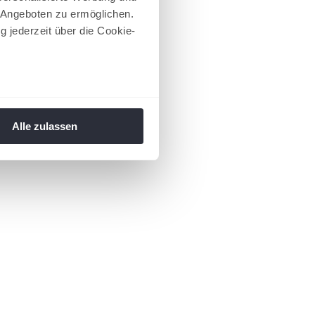
 Angeboten zu ermöglichen.
g jederzeit über die Cookie-
au sein können
zieren
Alle zulassen
hre Präferenzen im
Abschnitt
 Medien anbieten zu können
hrer Verwendung unserer
 führen diese Informationen
ie im Rahmen Ihrer Nutzung
 Footer aufgerufen und