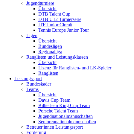
Jugendturniere
Übersicht
DTB Talent Cup
DTB U12 Turnierserie
ITF Junior Circuit
Tennis Europe Junior Tour
Ligen
Übersicht
Bundesligen
Regionalliga
Ranglisten und Leistungsklassen
Übersicht
Lizenz für Ranglisten- und LK-Spieler
Ranglisten
Leistungssport
Bundeskader
Teams
Übersicht
Davis Cup Team
Billie Jean King Cup Team
Porsche Talent Team
Jugendnationalmannschaften
Seniorennationalmannschaften
Betreuer:innen Leistungssport
Förderung