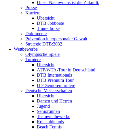
Unser Nachwuchs ist die Zukunft.
Presse
Karriere
Übersicht
DTB-Jobbörse
Trainerbörse
Dokumente
Prävention interpersonaler Gewalt
Strategie DTB:2032
Wettbewerbe
Olympische Spiele
Turniere
Übersicht
ATP/WTA-Tour in Deutschland
DTB Internationals
DTB Premium Tour
ITF-Seniorenturniere
Deutsche Meisterschaften
Übersicht
Damen und Herren
Jugend
Senior:innen
Teamwettbewerbe
Rollstuhltennis
Beach Tennis