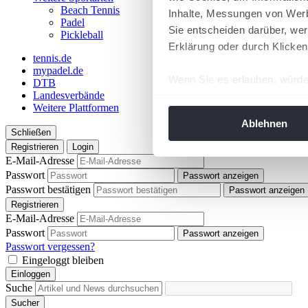
Beach Tennis
Inhalte, Messungen von Werb
Padel
Sie entscheiden darüber, wer
Pickleball
Erklärung oder durch Klicken
tennis.de
mypadel.de
Wenn Sie es erlauben, würde
DTB
Landesverbände
Informationen über Ih
Weitere Plattformen
Ihr Gerät durch aktiv
Ablehnen
Schließen
Erfahren Sie mehr darüber, w
Registrieren
Login
Einzelheiten
fest.
E-Mail-Adresse
Passwort
Passwort anzeigen
Wir verwenden Cookies, um I
Passwort bestätigen
Passwort anzeigen
und die Zugriffe auf unsere 
Registrieren
Website an unsere Partner fü
E-Mail-Adresse
Passwort
möglicherweise mit weiteren
Passwort anzeigen
Passwort vergessen?
der Dienste gesammelt habe
Eingeloggt bleiben
angepasst werden.
Einloggen
Suche
Sucher