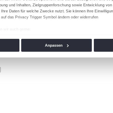
ung und Inhalten, Zielgruppenforschung sowie Entwicklung von
 Ihre Daten für welche Zwecke nutzt. Sie können Ihre Einwilligun
 auf das Privacy Trigger Symbol ändern oder widerrufen
n wir auch gerne:
re geografische Lage erfassen, welche bis auf einige Meter gen
es Scannen nach bestimmten Merkmalen (Fingerprinting) identifi
Anpassen
ie Ihre persönlichen Daten verarbeitet werden, und legen Sie I
nhalte und Anzeigen zu personalisieren, Funktionen für soziale
Website zu analysieren. Außerdem geben wir Informationen zu I
r soziale Medien, Werbung und Analysen weiter. Unsere Partner
 Daten zusammen, die Sie ihnen bereitgestellt haben oder die s
n. Die
Cookie-Einstellungen
können jederzeit über den Link im