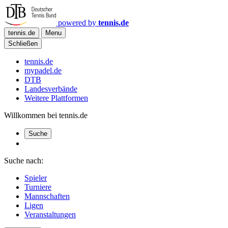
powered by
tennis.de
tennis.de
Menu
Schließen
tennis.de
mypadel.de
DTB
Landesverbände
Weitere Plattformen
Willkommen bei tennis.de
Suche
Suche nach:
Spieler
Turniere
Mannschaften
Ligen
Veranstaltungen