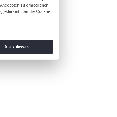
 Angeboten zu ermöglichen.
g jederzeit über die Cookie-
au sein können
zieren
Alle zulassen
hre Präferenzen im
Abschnitt
 Medien anbieten zu können
hrer Verwendung unserer
 führen diese Informationen
ie im Rahmen Ihrer Nutzung
 Footer aufgerufen und