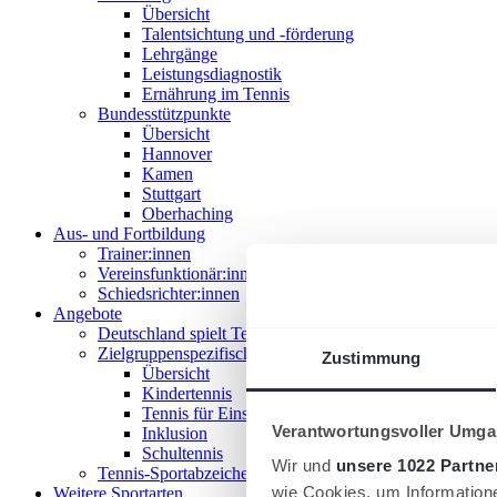
Übersicht
Talentsichtung und -förderung
Lehrgänge
Leistungsdiagnostik
Ernährung im Tennis
Bundesstützpunkte
Übersicht
Hannover
Kamen
Stuttgart
Oberhaching
Aus- und Fortbildung
Trainer:innen
Vereinsfunktionär:innen
Schiedsrichter:innen
Angebote
Deutschland spielt Tennis
Zielgruppenspezifische Angebote
Zustimmung
Übersicht
Kindertennis
Tennis für Einsteiger 18+
Verantwortungsvoller Umgan
Inklusion
Schultennis
Wir und
unsere 1022 Partne
Tennis-Sportabzeichen
wie Cookies, um Information
Weitere Sportarten