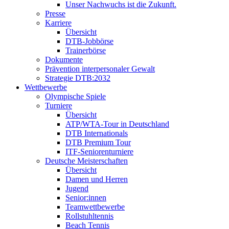
Unser Nachwuchs ist die Zukunft.
Presse
Karriere
Übersicht
DTB-Jobbörse
Trainerbörse
Dokumente
Prävention interpersonaler Gewalt
Strategie DTB:2032
Wettbewerbe
Olympische Spiele
Turniere
Übersicht
ATP/WTA-Tour in Deutschland
DTB Internationals
DTB Premium Tour
ITF-Seniorenturniere
Deutsche Meisterschaften
Übersicht
Damen und Herren
Jugend
Senior:innen
Teamwettbewerbe
Rollstuhltennis
Beach Tennis