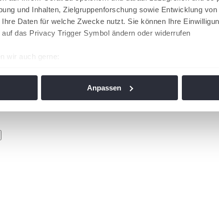
ung und Inhalten, Zielgruppenforschung sowie Entwicklung von
 Ihre Daten für welche Zwecke nutzt. Sie können Ihre Einwilligun
 auf das Privacy Trigger Symbol ändern oder widerrufen
n wir auch gerne:
re geografische Lage erfassen, welche bis auf einige Meter gen
es Scannen nach bestimmten Merkmalen (Fingerprinting) identifi
Anpassen
ie Ihre persönlichen Daten verarbeitet werden, und legen Sie I
nhalte und Anzeigen zu personalisieren, Funktionen für soziale
Website zu analysieren. Außerdem geben wir Informationen zu I
r soziale Medien, Werbung und Analysen weiter. Unsere Partner
 Daten zusammen, die Sie ihnen bereitgestellt haben oder die s
n. Die
Cookie-Einstellungen
können jederzeit über den Link im