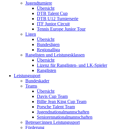
Jugendturniere
Übersicht
DTB Talent Cup
DTB U12 Turnierserie
ITF Junior Circuit
Tennis Europe Junior Tour
Ligen
Übersicht
Bundesligen
Regionalliga
Ranglisten und Leistungsklassen
Übersicht
Lizenz für Ranglisten- und LK-Spieler
Ranglisten
Leistungssport
Bundeskader
Teams
Übersicht
Davis Cup Team
Billie Jean King Cup Team
Porsche Talent Team
Jugendnationalmannschaften
Seniorennationalmannschaften
Betreuer:innen Leistungssport
Förderung