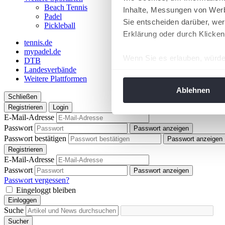
Beach Tennis
Inhalte, Messungen von Werb
Padel
Sie entscheiden darüber, wer
Pickleball
Erklärung oder durch Klicken
tennis.de
mypadel.de
Wenn Sie es erlauben, würde
DTB
Landesverbände
Informationen über Ih
Weitere Plattformen
Ihr Gerät durch aktiv
Ablehnen
Schließen
Erfahren Sie mehr darüber, w
Registrieren
Login
Einzelheiten
fest.
E-Mail-Adresse
Passwort
Passwort anzeigen
Wir verwenden Cookies, um I
Passwort bestätigen
Passwort anzeigen
und die Zugriffe auf unsere 
Registrieren
Website an unsere Partner fü
E-Mail-Adresse
Passwort
möglicherweise mit weiteren
Passwort anzeigen
Passwort vergessen?
der Dienste gesammelt habe
Eingeloggt bleiben
angepasst werden.
Einloggen
Suche
Sucher