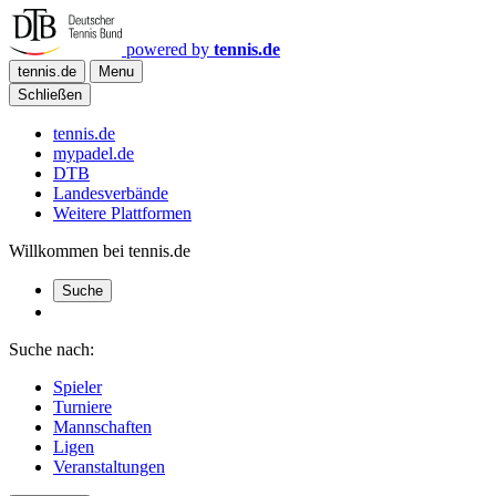
powered by
tennis.de
tennis.de
Menu
Schließen
tennis.de
mypadel.de
DTB
Landesverbände
Weitere Plattformen
Willkommen bei tennis.de
Suche
Suche nach:
Spieler
Turniere
Mannschaften
Ligen
Veranstaltungen