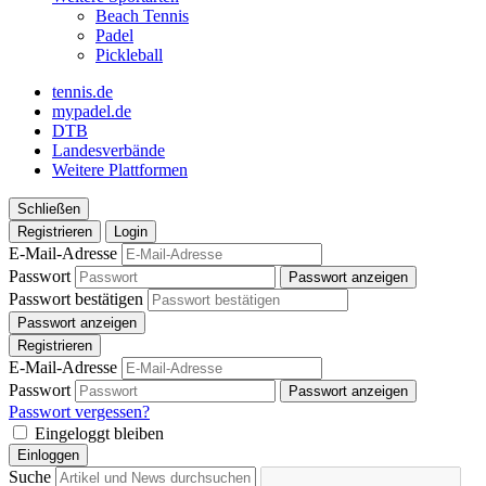
Beach Tennis
Padel
Pickleball
tennis.de
mypadel.de
DTB
Landesverbände
Weitere Plattformen
Schließen
Registrieren
Login
E-Mail-Adresse
Passwort
Passwort anzeigen
Passwort bestätigen
Passwort anzeigen
Registrieren
E-Mail-Adresse
Passwort
Passwort anzeigen
Passwort vergessen?
Eingeloggt bleiben
Einloggen
Suche