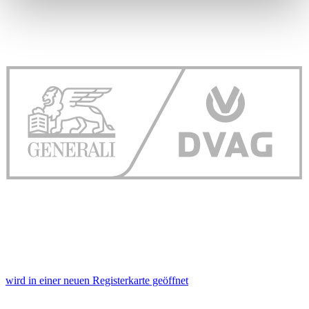
Erfahren Sie mehr darüber, wie Ihre persönlichen Daten
verarbeitet werden, und legen Sie Ihre Präferenzen im
Abschnitt Einzelheiten
fest.
Wir verwenden Cookies, um Inhalte und Anzeigen zu
personalisieren, Funktionen für soziale Medien anbieten
zu können und die Zugriffe auf unsere Website zu
analysieren. Außerdem geben wir Informationen zu Ihrer
Verwendung unserer Website an unsere Partner für
soziale Medien, Werbung und Analysen weiter. Unsere
Partner führen diese Informationen möglicherweise mit
weiteren Daten zusammen, die Sie ihnen bereitgestellt
haben oder die sie im Rahmen Ihrer Nutzung der Dienste
gesammelt haben. Die
Cookie-Einstellungen
können
jederzeit über den Link im Footer aufgerufen und
angepasst werden.
wird in einer neuen Registerkarte geöffnet