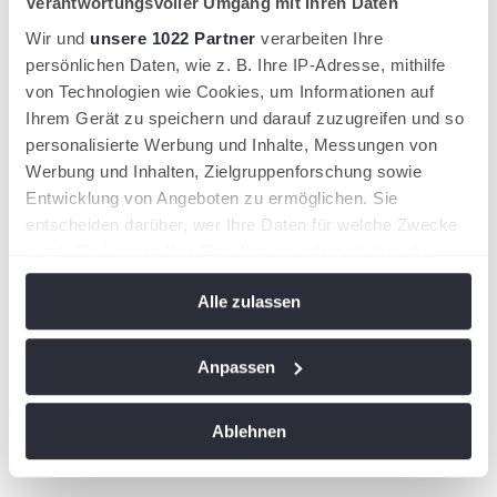
Verantwortungsvoller Umgang mit Ihren Daten
Bundesstützpunkt und Leistungszentrum des Bayerischen
Wir und
unsere 1022 Partner
verarbeiten Ihre
Tennis-Verbandes ist sie Trainingszentrum vieler
Weltklassespieler und hoffnungsvoller Talente.
persönlichen Daten, wie z. B. Ihre IP-Adresse, mithilfe
von Technologien wie Cookies, um Informationen auf
Ihrem Gerät zu speichern und darauf zuzugreifen und so
personalisierte Werbung und Inhalte, Messungen von
Werbung und Inhalten, Zielgruppenforschung sowie
Entwicklung von Angeboten zu ermöglichen. Sie
entscheiden darüber, wer Ihre Daten für welche Zwecke
nutzt. Sie können Ihre Einwilligung jederzeit über die
Cookie-Erklärung oder durch Klicken auf das Privacy
Alle zulassen
Trigger Symbol ändern oder widerrufen
Wenn Sie es erlauben, würden wir auch gerne:
Anpassen
Informationen über Ihre geografische Lage
Unsere Projektpartner
erfassen, welche bis auf einige Meter genau sein
Ablehnen
können
Ihr Gerät durch aktives Scannen nach
bestimmten Merkmalen (Fingerprinting) identifizieren