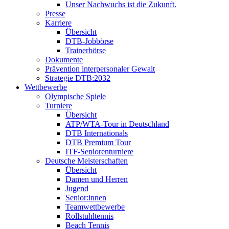
Unser Nachwuchs ist die Zukunft.
Presse
Karriere
Übersicht
DTB-Jobbörse
Trainerbörse
Dokumente
Prävention interpersonaler Gewalt
Strategie DTB:2032
Wettbewerbe
Olympische Spiele
Turniere
Übersicht
ATP/WTA-Tour in Deutschland
DTB Internationals
DTB Premium Tour
ITF-Seniorenturniere
Deutsche Meisterschaften
Übersicht
Damen und Herren
Jugend
Senior:innen
Teamwettbewerbe
Rollstuhltennis
Beach Tennis