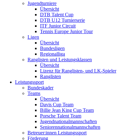
Jugendturniere
Übersicht
DTB Talent Cup
DTB U12 Turnierserie
ITF Junior Circuit
Tennis Europe Junior Tour
Ligen
Übersicht
Bundesligen
Regionalliga
Ranglisten und Leistungsklassen
Übersicht
Lizenz für Ranglisten- und LK-Spieler
Ranglisten
Leistungssport
Bundeskader
Teams
Übersicht
Davis Cup Team
Billie Jean King Cup Team
Porsche Talent Team
Jugendnationalmannschaften
Seniorennationalmannschaften
Betreuer:innen Leistungssport
Förderung