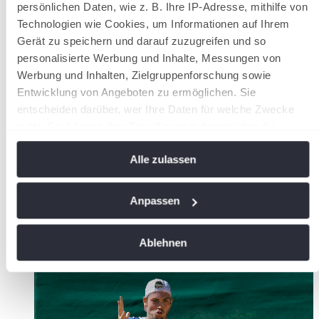
Die ersten Schritte zur Profikarriere werden auf der Tennis-
persönlichen Daten, wie z. B. Ihre IP-Adresse, mithilfe von
Europe-Junior- und ITF Junior-Tour gemacht.
Technologien wie Cookies, um Informationen auf Ihrem
Gerät zu speichern und darauf zuzugreifen und so
personalisierte Werbung und Inhalte, Messungen von
Werbung und Inhalten, Zielgruppenforschung sowie
Entwicklung von Angeboten zu ermöglichen. Sie
entscheiden darüber, wer Ihre Daten für welche Zwecke
nutzt. Sie können Ihre Einwilligung jederzeit über die
Cookie-Erklärung oder durch Klicken auf das Privacy
Alle zulassen
Trigger Symbol ändern oder widerrufen
Wenn Sie es erlauben, würden wir auch gerne:
Anpassen
Informationen über Ihre geografische Lage
Ligen
erfassen, welche bis auf einige Meter genau sein
Ablehnen
können
Tennis-Bundesliga der Damen und Herren
Ihr Gerät durch aktives Scannen nach bestimmten
Merkmalen (Fingerprinting) identifizieren
Erfahren Sie mehr darüber, wie Ihre persönlichen Daten