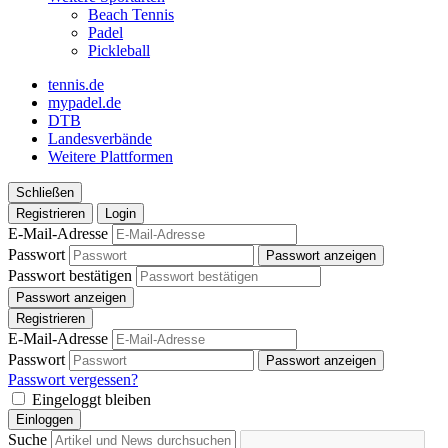
Beach Tennis
Padel
Pickleball
tennis.de
mypadel.de
DTB
Landesverbände
Weitere Plattformen
Schließen
Registrieren
Login
E-Mail-Adresse
Passwort
Passwort anzeigen
Passwort bestätigen
Passwort anzeigen
Registrieren
E-Mail-Adresse
Passwort
Passwort anzeigen
Passwort vergessen?
Eingeloggt bleiben
Einloggen
Suche