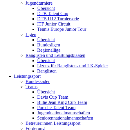
Jugendturniere
Übersicht
DTB Talent Cup
DTB U12 Turnierserie
ITF Junior Circuit
Tennis Europe Junior Tour
Ligen
Übersicht
Bundesligen
Regionalliga
Ranglisten und Leistungsklassen
Übersicht
Lizenz für Ranglisten- und LK-Spieler
Ranglisten
Leistungssport
Bundeskader
Teams
Übersicht
Davis Cup Team
Billie Jean King Cup Team
Porsche Talent Team
Jugendnationalmannschaften
Seniorennationalmannschaften
Betreuer:innen Leistungssport
Förderung