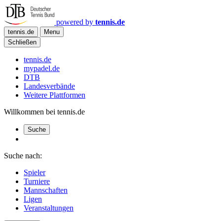
powered by
tennis.de
tennis.de
Menu
Schließen
tennis.de
mypadel.de
DTB
Landesverbände
Weitere Plattformen
Willkommen bei tennis.de
Suche
Suche nach:
Spieler
Turniere
Mannschaften
Ligen
Veranstaltungen