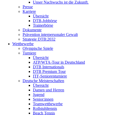
Unser Nachwuchs ist die Zukunft.
Presse
Karriere
Übersicht
DTB-Jobbörse
Trainerbörse
Dokumente
Prävention interpersonaler Gewalt
Strategie DTB:2032
Wettbewerbe
Olympische Spiele
Turniere
Übersicht
ATP/WTA-Tour in Deutschland
DTB Internationals
DTB Premium Tour
ITF-Seniorenturniere
Deutsche Meisterschaften
Übersicht
Damen und Herren
Jugend
Senior:innen
Teamwettbewerbe
Rollstuhltennis
Beach Tennis