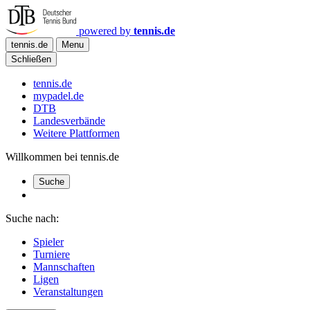
powered by
tennis.de
tennis.de
Menu
Schließen
tennis.de
mypadel.de
DTB
Landesverbände
Weitere Plattformen
Willkommen bei tennis.de
Suche
Suche nach:
Spieler
Turniere
Mannschaften
Ligen
Veranstaltungen