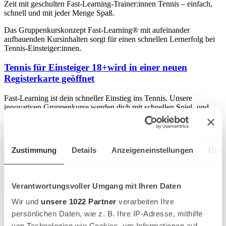
Zeit mit geschulten Fast-Learning-Trainer:innen Tennis – einfach,
schnell und mit jeder Menge Spaß.
Das Gruppenkurskonzept Fast-Learning® mit aufeinander
aufbauenden Kursinhalten sorgt für einen schnellen Lernerfolg bei
Tennis-Einsteiger:innen.
Tennis für Einsteiger 18+
wird in einer neuen
Registerkarte geöffnet
Fast-Learning ist dein schneller Einstieg ins Tennis. Unsere
innovativen Gruppenkurse werden dich mit schnellen Spiel- und
Erfolgserlebnissen begeistern.
Mehr Informationen
Zustimmung
Details
Anzeigeneinstellungen
Über
Verantwortungsvoller Umgang mit Ihren Daten
Wir und
unsere 1022 Partner
verarbeiten Ihre
persönlichen Daten, wie z. B. Ihre IP-Adresse, mithilfe
von Technologien wie Cookies, um Informationen auf