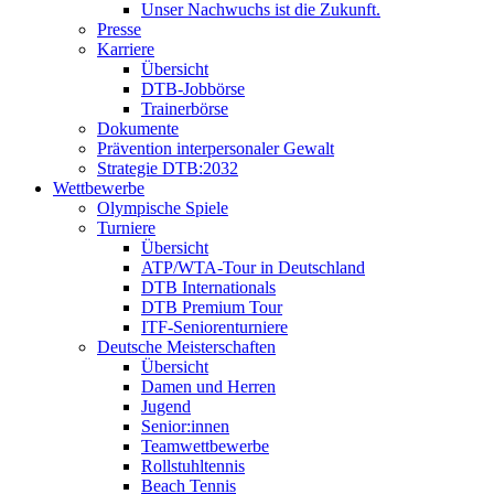
Unser Nachwuchs ist die Zukunft.
Presse
Karriere
Übersicht
DTB-Jobbörse
Trainerbörse
Dokumente
Prävention interpersonaler Gewalt
Strategie DTB:2032
Wettbewerbe
Olympische Spiele
Turniere
Übersicht
ATP/WTA-Tour in Deutschland
DTB Internationals
DTB Premium Tour
ITF-Seniorenturniere
Deutsche Meisterschaften
Übersicht
Damen und Herren
Jugend
Senior:innen
Teamwettbewerbe
Rollstuhltennis
Beach Tennis