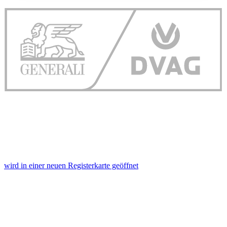
Wir verwenden Cookies, um Inhalte und Anzeigen zu
personalisieren, Funktionen für soziale Medien anbieten
zu können und die Zugriffe auf unsere Website zu
analysieren. Außerdem geben wir Informationen zu Ihrer
Verwendung unserer Website an unsere Partner für
soziale Medien, Werbung und Analysen weiter. Unsere
Partner führen diese Informationen möglicherweise mit
weiteren Daten zusammen, die Sie ihnen bereitgestellt
haben oder die sie im Rahmen Ihrer Nutzung der Dienste
gesammelt haben. Die
Cookie-Einstellungen
können
jederzeit über den Link im Footer aufgerufen und
angepasst werden.
wird in einer neuen Registerkarte geöffnet