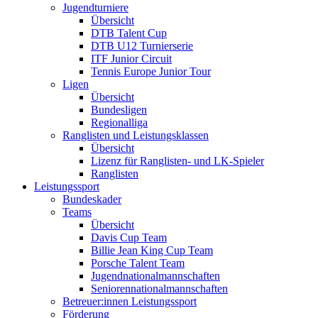
Jugendturniere
Übersicht
DTB Talent Cup
DTB U12 Turnierserie
ITF Junior Circuit
Tennis Europe Junior Tour
Ligen
Übersicht
Bundesligen
Regionalliga
Ranglisten und Leistungsklassen
Übersicht
Lizenz für Ranglisten- und LK-Spieler
Ranglisten
Leistungssport
Bundeskader
Teams
Übersicht
Davis Cup Team
Billie Jean King Cup Team
Porsche Talent Team
Jugendnationalmannschaften
Seniorennationalmannschaften
Betreuer:innen Leistungssport
Förderung