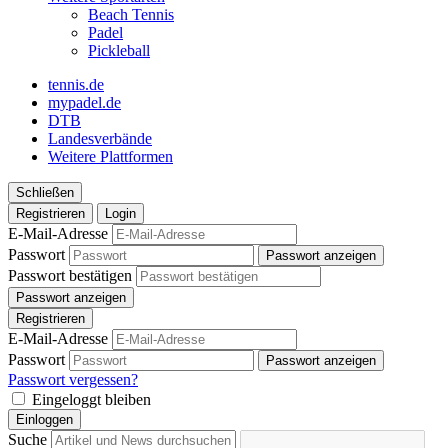
Beach Tennis
Padel
Pickleball
tennis.de
mypadel.de
DTB
Landesverbände
Weitere Plattformen
Schließen
Registrieren
Login
E-Mail-Adresse
Passwort
Passwort anzeigen
Passwort bestätigen
Passwort anzeigen
Registrieren
E-Mail-Adresse
Passwort
Passwort anzeigen
Passwort vergessen?
Eingeloggt bleiben
Einloggen
Suche