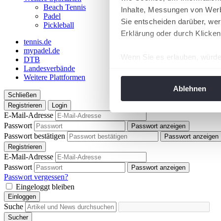
Beach Tennis
Inhalte, Messungen von Werb
Padel
Sie entscheiden darüber, wer
Pickleball
Erklärung oder durch Klicken
tennis.de
mypadel.de
Wenn Sie es erlauben, würde
DTB
Landesverbände
Informationen über Ih
Weitere Plattformen
Ihr Gerät durch aktiv
Ablehnen
Schließen
Erfahren Sie mehr darüber, w
Registrieren
Login
Einzelheiten
fest.
E-Mail-Adresse
Passwort
Passwort anzeigen
Wir verwenden Cookies, um I
Passwort bestätigen
Passwort anzeigen
und die Zugriffe auf unsere 
Registrieren
Website an unsere Partner fü
E-Mail-Adresse
Passwort
möglicherweise mit weiteren
Passwort anzeigen
Passwort vergessen?
der Dienste gesammelt habe
Eingeloggt bleiben
angepasst werden.
Einloggen
Suche
Sucher