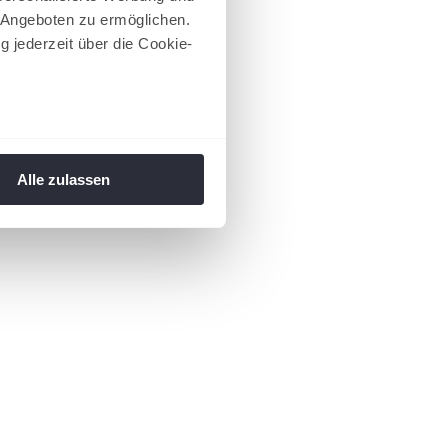
 Angeboten zu ermöglichen.
g jederzeit über die Cookie-
au sein können
zieren
Alle zulassen
hre Präferenzen im
Abschnitt
 Medien anbieten zu können
hrer Verwendung unserer
 führen diese Informationen
ie im Rahmen Ihrer Nutzung
 Footer aufgerufen und