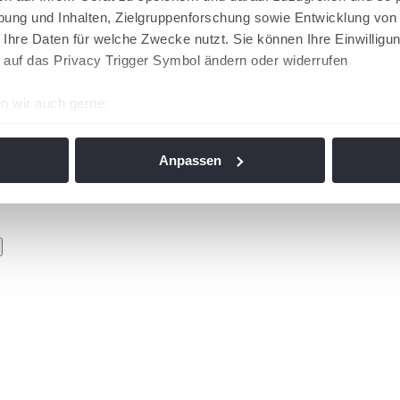
ung und Inhalten, Zielgruppenforschung sowie Entwicklung von
 Ihre Daten für welche Zwecke nutzt. Sie können Ihre Einwilligun
 auf das Privacy Trigger Symbol ändern oder widerrufen
n wir auch gerne:
re geografische Lage erfassen, welche bis auf einige Meter gen
es Scannen nach bestimmten Merkmalen (Fingerprinting) identifi
Anpassen
ie Ihre persönlichen Daten verarbeitet werden, und legen Sie I
nhalte und Anzeigen zu personalisieren, Funktionen für soziale
Website zu analysieren. Außerdem geben wir Informationen zu I
r soziale Medien, Werbung und Analysen weiter. Unsere Partner
 Daten zusammen, die Sie ihnen bereitgestellt haben oder die s
n. Die
Cookie-Einstellungen
können jederzeit über den Link im