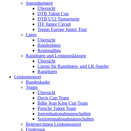
Jugendturniere
Übersicht
DTB Talent Cup
DTB U12 Turnierserie
ITF Junior Circuit
Tennis Europe Junior Tour
Ligen
Übersicht
Bundesligen
Regionalliga
Ranglisten und Leistungsklassen
Übersicht
Lizenz für Ranglisten- und LK-Spieler
Ranglisten
Leistungssport
Bundeskader
Teams
Übersicht
Davis Cup Team
Billie Jean King Cup Team
Porsche Talent Team
Jugendnationalmannschaften
Seniorennationalmannschaften
Betreuer:innen Leistungssport
Förderung