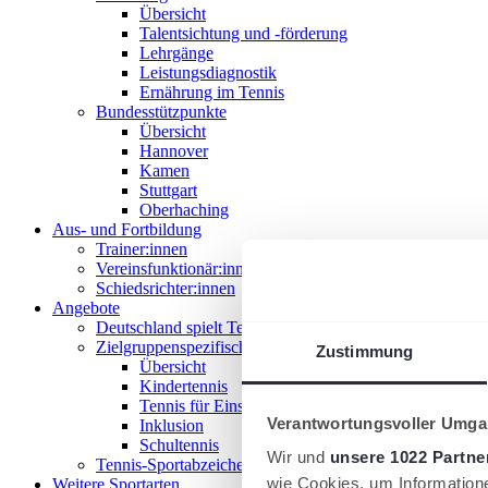
Übersicht
Talentsichtung und -förderung
Lehrgänge
Leistungsdiagnostik
Ernährung im Tennis
Bundesstützpunkte
Übersicht
Hannover
Kamen
Stuttgart
Oberhaching
Aus- und Fortbildung
Trainer:innen
Vereinsfunktionär:innen
Schiedsrichter:innen
Angebote
Deutschland spielt Tennis
Zielgruppenspezifische Angebote
Zustimmung
Übersicht
Kindertennis
Tennis für Einsteiger 18+
Verantwortungsvoller Umgan
Inklusion
Schultennis
Wir und
unsere 1022 Partne
Tennis-Sportabzeichen
wie Cookies, um Information
Weitere Sportarten