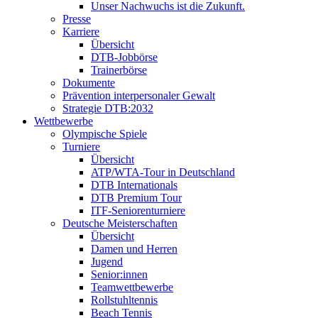
Unser Nachwuchs ist die Zukunft.
Presse
Karriere
Übersicht
DTB-Jobbörse
Trainerbörse
Dokumente
Prävention interpersonaler Gewalt
Strategie DTB:2032
Wettbewerbe
Olympische Spiele
Turniere
Übersicht
ATP/WTA-Tour in Deutschland
DTB Internationals
DTB Premium Tour
ITF-Seniorenturniere
Deutsche Meisterschaften
Übersicht
Damen und Herren
Jugend
Senior:innen
Teamwettbewerbe
Rollstuhltennis
Beach Tennis