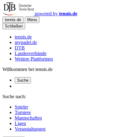
powered by
tennis.de
tennis.de
Menu
Schließen
tennis.de
mypadel.de
DTB
Landesverbände
Weitere Plattformen
Willkommen bei tennis.de
Suche
Suche nach:
Spieler
Turniere
Mannschaften
Ligen
Veranstaltungen