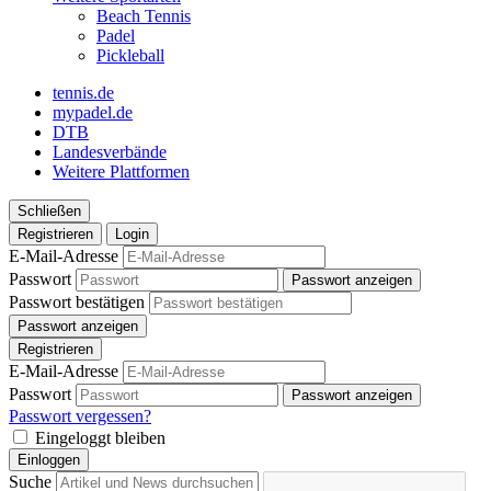
Beach Tennis
Padel
Pickleball
tennis.de
mypadel.de
DTB
Landesverbände
Weitere Plattformen
Schließen
Registrieren
Login
E-Mail-Adresse
Passwort
Passwort anzeigen
Passwort bestätigen
Passwort anzeigen
Registrieren
E-Mail-Adresse
Passwort
Passwort anzeigen
Passwort vergessen?
Eingeloggt bleiben
Einloggen
Suche