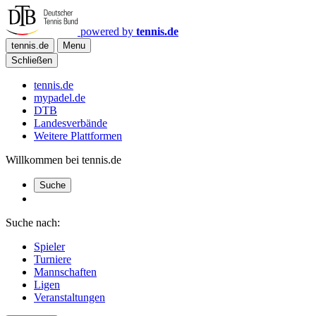
powered by
tennis.de
tennis.de
Menu
Schließen
tennis.de
mypadel.de
DTB
Landesverbände
Weitere Plattformen
Willkommen bei tennis.de
Suche
Suche nach:
Spieler
Turniere
Mannschaften
Ligen
Veranstaltungen