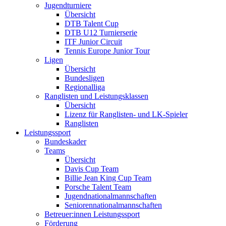
Jugendturniere
Übersicht
DTB Talent Cup
DTB U12 Turnierserie
ITF Junior Circuit
Tennis Europe Junior Tour
Ligen
Übersicht
Bundesligen
Regionalliga
Ranglisten und Leistungsklassen
Übersicht
Lizenz für Ranglisten- und LK-Spieler
Ranglisten
Leistungssport
Bundeskader
Teams
Übersicht
Davis Cup Team
Billie Jean King Cup Team
Porsche Talent Team
Jugendnationalmannschaften
Seniorennationalmannschaften
Betreuer:innen Leistungssport
Förderung