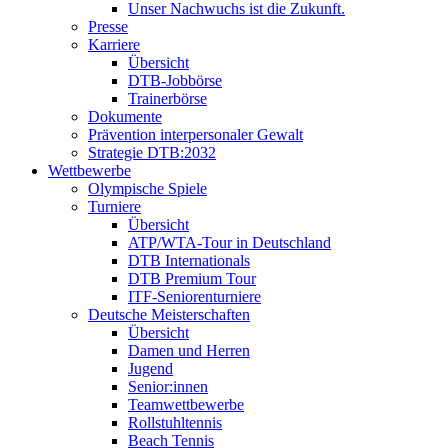
Unser Nachwuchs ist die Zukunft.
Presse
Karriere
Übersicht
DTB-Jobbörse
Trainerbörse
Dokumente
Prävention interpersonaler Gewalt
Strategie DTB:2032
Wettbewerbe
Olympische Spiele
Turniere
Übersicht
ATP/WTA-Tour in Deutschland
DTB Internationals
DTB Premium Tour
ITF-Seniorenturniere
Deutsche Meisterschaften
Übersicht
Damen und Herren
Jugend
Senior:innen
Teamwettbewerbe
Rollstuhltennis
Beach Tennis