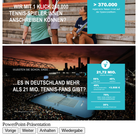
PowerPoint-Präsentation
Vorige
Weiter
Anhalten
Wiedergabe