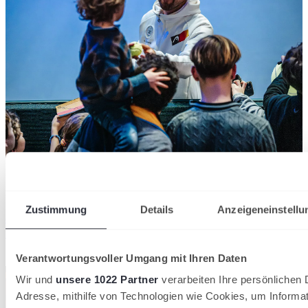
Kevin Krawietz schenkt kleinem Jungen beim Davis Cup einen
Ball.
21/07/2026
Zustimmung
Details
Anzeigeneinstellu
8 Kinder, 2 Erwachsene, 120 Euro: Das
Vereinsangebot für den Davis Cup in Halle
Verantwortungsvoller Umgang mit Ihren Daten
Deutscher Tennis Bund
Wir und
unsere 1022 Partner
verarbeiten Ihre persönlichen D
Adresse, mithilfe von Technologien wie Cookies, um Informa