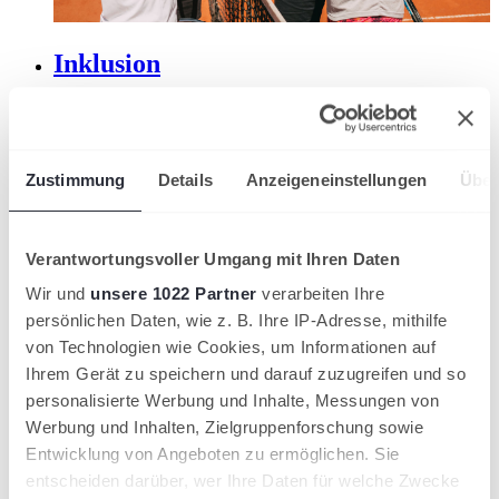
Inklusion
Wir setzen uns ausdrücklich dafür ein, uns gemeinsam mit
unseren Mitgliedern auf den Weg der Inklusion zu machen.
Die Wertschätzung von Vielfalt ist ein Kerngedanke von
Inklusion. Sie bezieht dabei alle Dimensionen wie Alter,
Zustimmung
Details
Anzeigeneinstellungen
Über
Geschlecht, Sexualität, Religion oder Ethnizität mit ein und
wird als Gewinn für die Gemeinschaft betrachtet.
Verantwortungsvoller Umgang mit Ihren Daten
Wir und
unsere 1022 Partner
verarbeiten Ihre
persönlichen Daten, wie z. B. Ihre IP-Adresse, mithilfe
von Technologien wie Cookies, um Informationen auf
Ihrem Gerät zu speichern und darauf zuzugreifen und so
personalisierte Werbung und Inhalte, Messungen von
Werbung und Inhalten, Zielgruppenforschung sowie
Entwicklung von Angeboten zu ermöglichen. Sie
entscheiden darüber, wer Ihre Daten für welche Zwecke