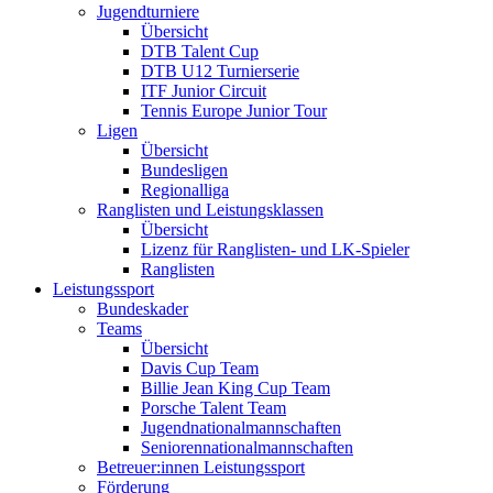
Jugendturniere
Übersicht
DTB Talent Cup
DTB U12 Turnierserie
ITF Junior Circuit
Tennis Europe Junior Tour
Ligen
Übersicht
Bundesligen
Regionalliga
Ranglisten und Leistungsklassen
Übersicht
Lizenz für Ranglisten- und LK-Spieler
Ranglisten
Leistungssport
Bundeskader
Teams
Übersicht
Davis Cup Team
Billie Jean King Cup Team
Porsche Talent Team
Jugendnationalmannschaften
Seniorennationalmannschaften
Betreuer:innen Leistungssport
Förderung