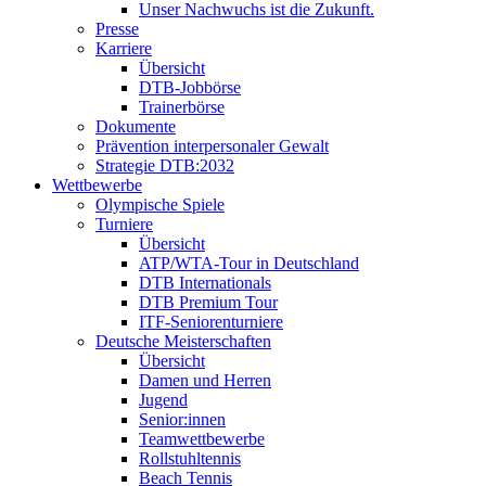
Unser Nachwuchs ist die Zukunft.
Presse
Karriere
Übersicht
DTB-Jobbörse
Trainerbörse
Dokumente
Prävention interpersonaler Gewalt
Strategie DTB:2032
Wettbewerbe
Olympische Spiele
Turniere
Übersicht
ATP/WTA-Tour in Deutschland
DTB Internationals
DTB Premium Tour
ITF-Seniorenturniere
Deutsche Meisterschaften
Übersicht
Damen und Herren
Jugend
Senior:innen
Teamwettbewerbe
Rollstuhltennis
Beach Tennis