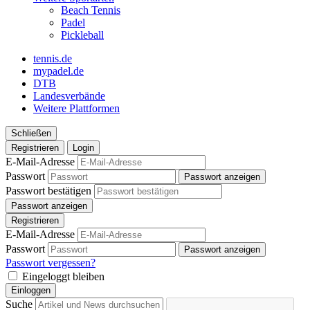
Beach Tennis
Padel
Pickleball
tennis.de
mypadel.de
DTB
Landesverbände
Weitere Plattformen
Schließen
Registrieren
Login
E-Mail-Adresse
Passwort
Passwort anzeigen
Passwort bestätigen
Passwort anzeigen
Registrieren
E-Mail-Adresse
Passwort
Passwort anzeigen
Passwort vergessen?
Eingeloggt bleiben
Einloggen
Suche