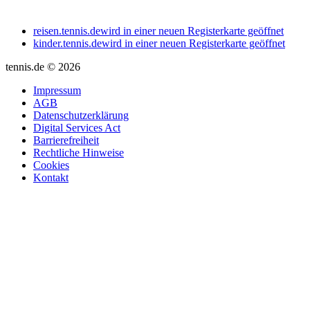
reisen.tennis.de
wird in einer neuen Registerkarte geöffnet
kinder.tennis.de
wird in einer neuen Registerkarte geöffnet
tennis.de © 2026
Impressum
AGB
Datenschutzerklärung
Digital Services Act
Barrierefreiheit
Rechtliche Hinweise
Cookies
Kontakt