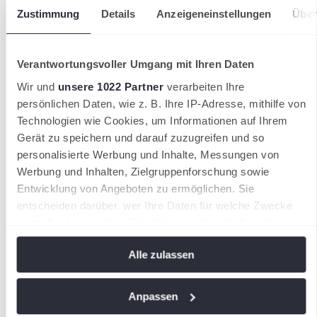
Zustimmung
Details
Anzeigeneinstellungen
Über
Verantwortungsvoller Umgang mit Ihren Daten
Wir und
unsere 1022 Partner
verarbeiten Ihre
persönlichen Daten, wie z. B. Ihre IP-Adresse, mithilfe von
Technologien wie Cookies, um Informationen auf Ihrem
Gerät zu speichern und darauf zuzugreifen und so
personalisierte Werbung und Inhalte, Messungen von
Werbung und Inhalten, Zielgruppenforschung sowie
Karriere
Entwicklung von Angeboten zu ermöglichen. Sie
entscheiden darüber, wer Ihre Daten für welche Zwecke
Eine Karriere im organisierten Sport ist nicht nur als
nutzt. Sie können Ihre Einwilligung jederzeit über die
Tennisprofi möglich. Auch abseits des Courts braucht es
Cookie-Erklärung oder durch Klicken auf das Privacy
Talente, die die Sportart Tennis voranbringen wollen. Komm
Alle zulassen
in unser Team und schlag für Tennisdeutschland auf!
Trigger Symbol ändern oder widerrufen
Wenn Sie es erlauben, würden wir auch gerne:
Anpassen
Informationen über Ihre geografische Lage