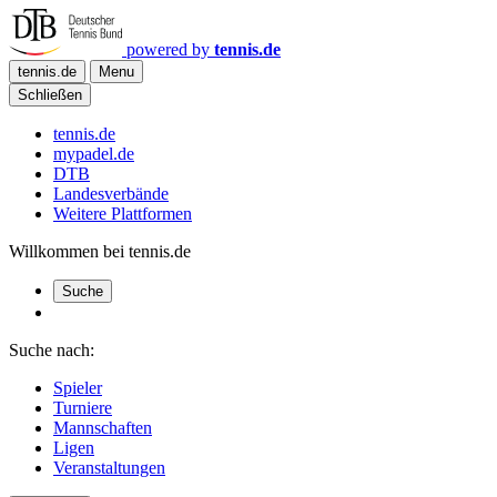
powered by
tennis.de
tennis.de
Menu
Schließen
tennis.de
mypadel.de
DTB
Landesverbände
Weitere Plattformen
Willkommen bei tennis.de
Suche
Suche nach:
Spieler
Turniere
Mannschaften
Ligen
Veranstaltungen