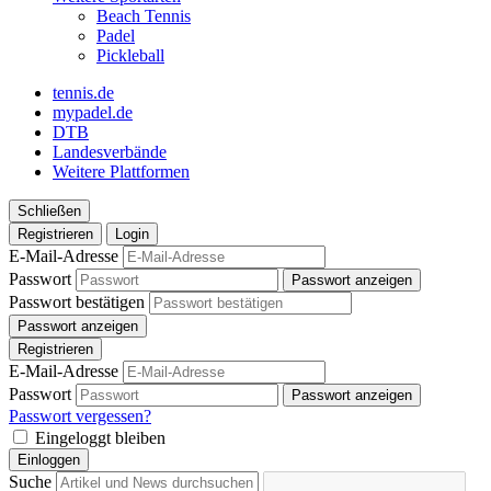
Beach Tennis
Padel
Pickleball
tennis.de
mypadel.de
DTB
Landesverbände
Weitere Plattformen
Schließen
Registrieren
Login
E-Mail-Adresse
Passwort
Passwort anzeigen
Passwort bestätigen
Passwort anzeigen
Registrieren
E-Mail-Adresse
Passwort
Passwort anzeigen
Passwort vergessen?
Eingeloggt bleiben
Einloggen
Suche