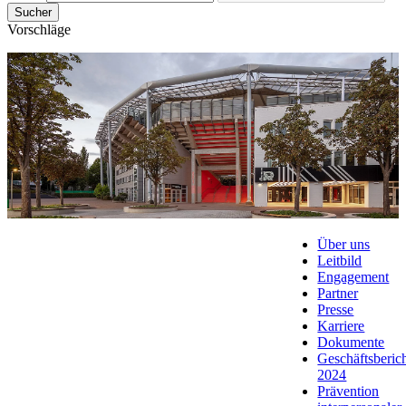
Sucher
Vorschläge
Über uns
Leitbild
Engagement
Partner
Presse
Karriere
Dokumente
Geschäftsberic
2024
Prävention