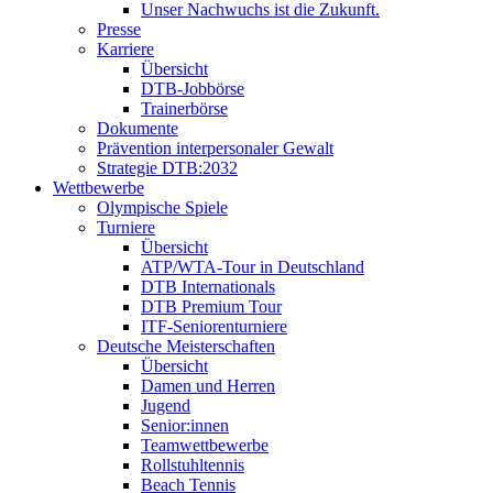
Unser Nachwuchs ist die Zukunft.
Presse
Karriere
Übersicht
DTB-Jobbörse
Trainerbörse
Dokumente
Prävention interpersonaler Gewalt
Strategie DTB:2032
Wettbewerbe
Olympische Spiele
Turniere
Übersicht
ATP/WTA-Tour in Deutschland
DTB Internationals
DTB Premium Tour
ITF-Seniorenturniere
Deutsche Meisterschaften
Übersicht
Damen und Herren
Jugend
Senior:innen
Teamwettbewerbe
Rollstuhltennis
Beach Tennis