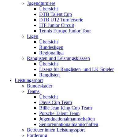
Jugendturniere
Übersicht
DTB Talent Cup
DTB U12 Turnierserie
ITF Junior Circuit
Tennis Europe Junior Tour
Ligen
Übersicht
Bundesligen
Regionalliga
Ranglisten und Leistungsklassen
Übersicht
Lizenz für Ranglisten- und LK-Spieler
Ranglisten
Leistungssport
Bundeskader
Teams
Übersicht
Davis Cup Team
Billie Jean King Cup Team
Porsche Talent Team
Jugendnationalmannschaften
Seniorennationalmannschaften
Betreuer:innen Leistungssport
Förderung