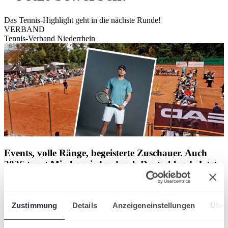
Das Tennis-Highlight geht in die nächste Runde!
VERBAND
Tennis-Verband Niederrhein
Events, volle Ränge, begeisterte Zuschauer. Auch
2026 tourt Mischa wieder durch Deutschland. Jetzt
bewerben und den TVN zum Tour-Stopp machen!
Zustimmung
Details
Anzeigeneinstellungen
Über
Was erwartet euch? - 6 Stunden Tennis-Event pur