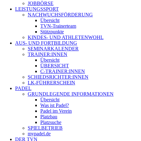
JOBBÖRSE
LEISTUNGSSPORT
NACHWUCHSFÖRDERUNG
Übersicht
TVN-Trainerteam
Stützpunkte
KINDES- UND ATHLETENWOHL
AUS- UND FORTBILDUNG
SEMINARKALENDER
TRAINER:INNEN
Übersicht
ÜBERSICHT
C-TRAINER:INNEN
SCHIEDSRICHTER:INNEN
LK-FÜHRERSCHEIN
PADEL
GRUNDLEGENDE INFORMATIONEN
Übersicht
Was ist Padel?
Padel im Verein
Platzbau
Platzsuche
SPIELBETRIEB
mypadel.de
DER TVN