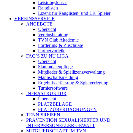
Leistungsklasse
Ranglisten
Lizenz für Ranglisten- und LK-Spieler
VEREINSSERVICE
ANGEBOTE
Übersicht
Vereinsberatung
TVN Club Akademie
Förderung & Zuschüsse
Partnervorteile
FAQ´S ZU NU LIGA
Übersicht
Stammdatenpflege
Mitglieder & Spiellizenzverwaltung
Mannschaftsmeldung
Ergebnisserfassung & Spielverlegung
Turniersoftware
INFRASTRUKTUR
Übersicht
PLATZBELÄGE
PLATZÜBERDACHUNGEN
TENNISREISEN
PRÄVENTION SEXUALISIERTER UND
INTERPERSONELLER GEWALT
MITGLIEDSCHAFT IM TVN