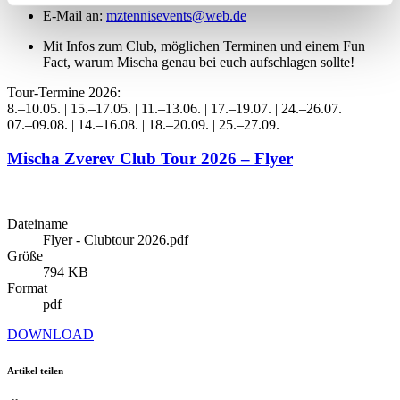
E-Mail an:
mztennisevents@web.de
bestimmten Merkmalen (Fingerprinting) identifizieren
Erfahren Sie mehr darüber, wie Ihre persönlichen Daten
Mit Infos zum Club, möglichen Terminen und einem Fun
Fact, warum Mischa genau bei euch aufschlagen sollte!
verarbeitet werden, und legen Sie Ihre Präferenzen im
Abschnitt Einzelheiten
fest.
Tour-Termine 2026:
8.–10.05. | 15.–17.05. | 11.–13.06. | 17.–19.07. | 24.–26.07.
07.–09.08. | 14.–16.08. | 18.–20.09. | 25.–27.09.
Wir verwenden Cookies, um Inhalte und Anzeigen zu
personalisieren, Funktionen für soziale Medien anbieten
Mischa Zverev Club Tour 2026 – Flyer
zu können und die Zugriffe auf unsere Website zu
analysieren. Außerdem geben wir Informationen zu Ihrer
Verwendung unserer Website an unsere Partner für
Dateiname
soziale Medien, Werbung und Analysen weiter. Unsere
Flyer - Clubtour 2026.pdf
Größe
Partner führen diese Informationen möglicherweise mit
794 KB
weiteren Daten zusammen, die Sie ihnen bereitgestellt
Format
haben oder die sie im Rahmen Ihrer Nutzung der Dienste
pdf
gesammelt haben. Die
Cookie-Einstellungen
können
DOWNLOAD
jederzeit über den Link im Footer aufgerufen und
angepasst werden.
Artikel teilen