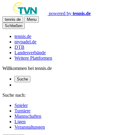
powered by
tennis.de
tennis.de
Menu
Schließen
tennis.de
mypadel.de
DTB
Landesverbände
Weitere Plattformen
Willkommen bei tennis.de
Suche
Suche nach:
Spieler
Turniere
Mannschaften
Ligen
Veranstaltungen