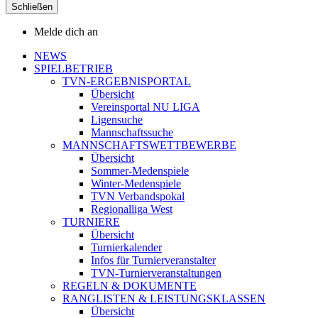
Schließen
Melde dich an
NEWS
SPIELBETRIEB
TVN-ERGEBNISPORTAL
Übersicht
Vereinsportal NU LIGA
Ligensuche
Mannschaftssuche
MANNSCHAFTSWETTBEWERBE
Übersicht
Sommer-Medenspiele
Winter-Medenspiele
TVN Verbandspokal
Regionalliga West
TURNIERE
Übersicht
Turnierkalender
Infos für Turnierveranstalter
TVN-Turnierveranstaltungen
REGELN & DOKUMENTE
RANGLISTEN & LEISTUNGSKLASSEN
Übersicht