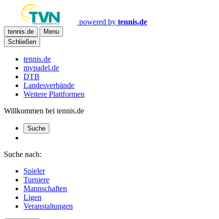
powered by
tennis.de
tennis.de
Menu
Schließen
tennis.de
mypadel.de
DTB
Landesverbände
Weitere Plattformen
Willkommen bei tennis.de
Suche
Suche nach:
Spieler
Turniere
Mannschaften
Ligen
Veranstaltungen