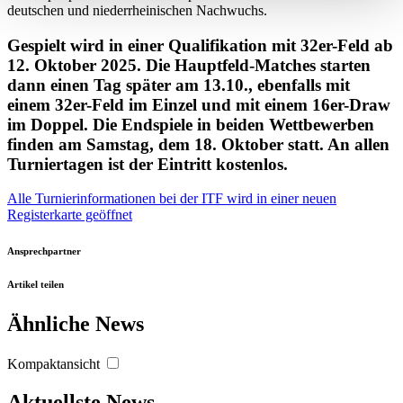
deutschen und niederrheinischen Nachwuchs.
verarbeitet werden, und legen Sie Ihre Präferenzen im
Abschnitt Einzelheiten
fest.
Gespielt wird in einer Qualifikation mit 32er-Feld ab
12. Oktober 2025. Die Hauptfeld-Matches starten
dann einen Tag später am 13.10., ebenfalls mit
Wir verwenden Cookies, um Inhalte und Anzeigen zu
einem 32er-Feld im Einzel und mit einem 16er-Draw
personalisieren, Funktionen für soziale Medien anbieten
im Doppel. Die Endspiele in beiden Wettbewerben
zu können und die Zugriffe auf unsere Website zu
finden am Samstag, dem 18. Oktober statt. An allen
analysieren. Außerdem geben wir Informationen zu Ihrer
Turniertagen ist der Eintritt kostenlos.
Verwendung unserer Website an unsere Partner für
soziale Medien, Werbung und Analysen weiter. Unsere
Alle Turnierinformationen bei der ITF
wird in einer neuen
Registerkarte geöffnet
Partner führen diese Informationen möglicherweise mit
weiteren Daten zusammen, die Sie ihnen bereitgestellt
Ansprechpartner
haben oder die sie im Rahmen Ihrer Nutzung der Dienste
gesammelt haben. Die
Cookie-Einstellungen
können
Artikel teilen
jederzeit über den Link im Footer aufgerufen und
Ähnliche News
angepasst werden.
Kompaktansicht
Aktuellste News