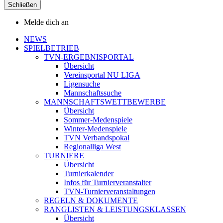
Schließen
Melde dich an
NEWS
SPIELBETRIEB
TVN-ERGEBNISPORTAL
Übersicht
Vereinsportal NU LIGA
Ligensuche
Mannschaftssuche
MANNSCHAFTSWETTBEWERBE
Übersicht
Sommer-Medenspiele
Winter-Medenspiele
TVN Verbandspokal
Regionalliga West
TURNIERE
Übersicht
Turnierkalender
Infos für Turnierveranstalter
TVN-Turnierveranstaltungen
REGELN & DOKUMENTE
RANGLISTEN & LEISTUNGSKLASSEN
Übersicht