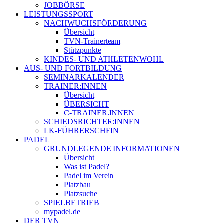
JOBBÖRSE
LEISTUNGSSPORT
NACHWUCHSFÖRDERUNG
Übersicht
TVN-Trainerteam
Stützpunkte
KINDES- UND ATHLETENWOHL
AUS- UND FORTBILDUNG
SEMINARKALENDER
TRAINER:INNEN
Übersicht
ÜBERSICHT
C-TRAINER:INNEN
SCHIEDSRICHTER:INNEN
LK-FÜHRERSCHEIN
PADEL
GRUNDLEGENDE INFORMATIONEN
Übersicht
Was ist Padel?
Padel im Verein
Platzbau
Platzsuche
SPIELBETRIEB
mypadel.de
DER TVN