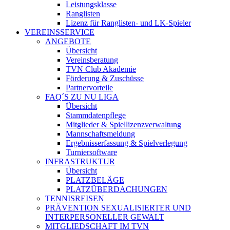
Leistungsklasse
Ranglisten
Lizenz für Ranglisten- und LK-Spieler
VEREINSSERVICE
ANGEBOTE
Übersicht
Vereinsberatung
TVN Club Akademie
Förderung & Zuschüsse
Partnervorteile
FAQ´S ZU NU LIGA
Übersicht
Stammdatenpflege
Mitglieder & Spiellizenzverwaltung
Mannschaftsmeldung
Ergebnisserfassung & Spielverlegung
Turniersoftware
INFRASTRUKTUR
Übersicht
PLATZBELÄGE
PLATZÜBERDACHUNGEN
TENNISREISEN
PRÄVENTION SEXUALISIERTER UND
INTERPERSONELLER GEWALT
MITGLIEDSCHAFT IM TVN