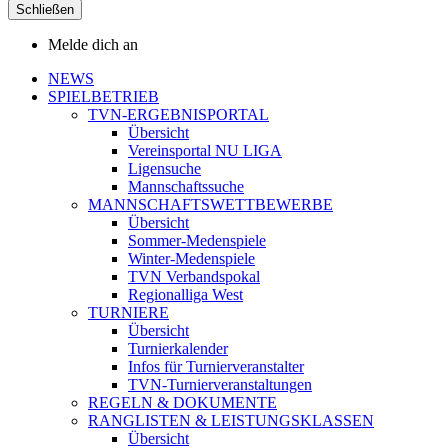
Schließen
Melde dich an
NEWS
SPIELBETRIEB
TVN-ERGEBNISPORTAL
Übersicht
Vereinsportal NU LIGA
Ligensuche
Mannschaftssuche
MANNSCHAFTSWETTBEWERBE
Übersicht
Sommer-Medenspiele
Winter-Medenspiele
TVN Verbandspokal
Regionalliga West
TURNIERE
Übersicht
Turnierkalender
Infos für Turnierveranstalter
TVN-Turnierveranstaltungen
REGELN & DOKUMENTE
RANGLISTEN & LEISTUNGSKLASSEN
Übersicht