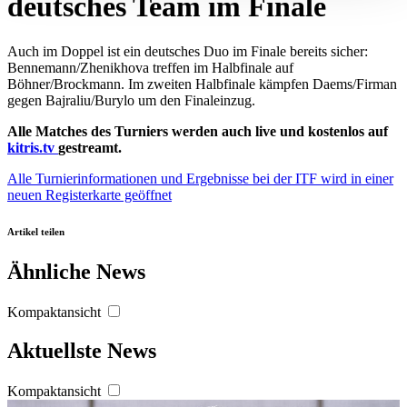
deutsches Team im Finale
Abschnitt Einzelheiten
fest.
Auch im Doppel ist ein deutsches Duo im Finale bereits sicher:
Wir verwenden Cookies, um Inhalte und Anzeigen zu
Bennemann/Zhenikhova treffen im Halbfinale auf
personalisieren, Funktionen für soziale Medien anbieten
Böhner/Brockmann. Im zweiten Halbfinale kämpfen Daems/Firman
gegen Bajraliu/Burylo um den Finaleinzug.
zu können und die Zugriffe auf unsere Website zu
analysieren. Außerdem geben wir Informationen zu Ihrer
Alle Matches des Turniers werden auch live und kostenlos auf
Verwendung unserer Website an unsere Partner für
kitris.tv
gestreamt.
soziale Medien, Werbung und Analysen weiter. Unsere
Alle Turnierinformationen und Ergebnisse bei der ITF
wird in einer
Partner führen diese Informationen möglicherweise mit
neuen Registerkarte geöffnet
weiteren Daten zusammen, die Sie ihnen bereitgestellt
haben oder die sie im Rahmen Ihrer Nutzung der Dienste
Artikel teilen
gesammelt haben. Die
Cookie-Einstellungen
können
Ähnliche News
jederzeit über den Link im Footer aufgerufen und
angepasst werden.
Kompaktansicht
Aktuellste News
Kompaktansicht