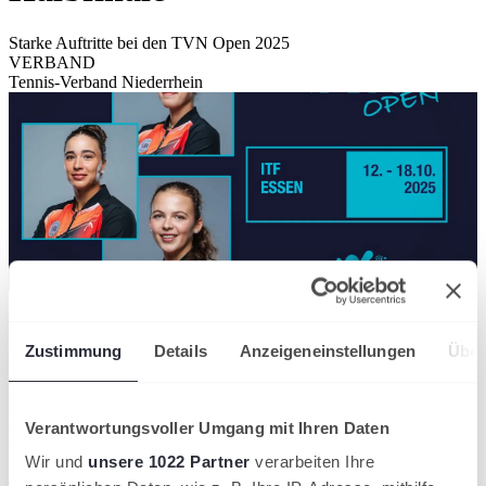
Starke Auftritte bei den TVN Open 2025
VERBAND
Tennis-Verband Niederrhein
Die TVN Open 2025 entwickeln sich zur echten
Erfolgsgeschichte für deutsche
Zustimmung
Details
Anzeigeneinstellungen
Über
Nachwuchsspielerinnen. Am Viertelfinaltag konnten
sich gleich drei deutsche Spielerinnen fürs Einzel-
Halbfinale qualifizieren. Und auch im Doppel ist ein
Verantwortungsvoller Umgang mit Ihren Daten
deutsches Finalduo bereits garantiert.
Wir und
unsere 1022 Partner
verarbeiten Ihre