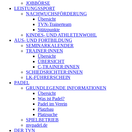
JOBBÖRSE
LEISTUNGSSPORT
NACHWUCHSFÖRDERUNG
Übersicht
TVN-Trainerteam
Stützpunkte
KINDES- UND ATHLETENWOHL
AUS- UND FORTBILDUNG
SEMINARKALENDER
TRAINER:INNEN
Übersicht
ÜBERSICHT
C-TRAINER:INNEN
SCHIEDSRICHTER:INNEN
LK-FÜHRERSCHEIN
PADEL
GRUNDLEGENDE INFORMATIONEN
Übersicht
Was ist Padel?
Padel im Verein
Platzbau
Platzsuche
SPIELBETRIEB
mypadel.de
DER TVN