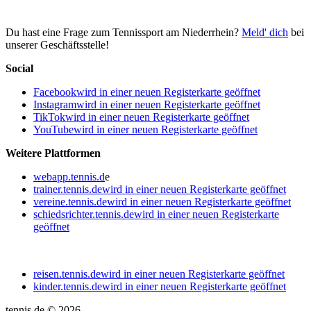
Du hast eine Frage zum Tennissport am Niederrhein?
Meld' dich
bei
unserer Geschäftsstelle!
Social
Facebook
wird in einer neuen Registerkarte geöffnet
Instagram
wird in einer neuen Registerkarte geöffnet
TikTok
wird in einer neuen Registerkarte geöffnet
YouTube
wird in einer neuen Registerkarte geöffnet
Weitere Plattformen
webapp.tennis.d
e
trainer.tennis.de
wird in einer neuen Registerkarte geöffnet
vereine.tennis.de
wird in einer neuen Registerkarte geöffnet
schiedsrichter.tennis.de
wird in einer neuen Registerkarte
geöffnet
reisen.tennis.de
wird in einer neuen Registerkarte geöffnet
kinder.tennis.de
wird in einer neuen Registerkarte geöffnet
tennis.de © 2026