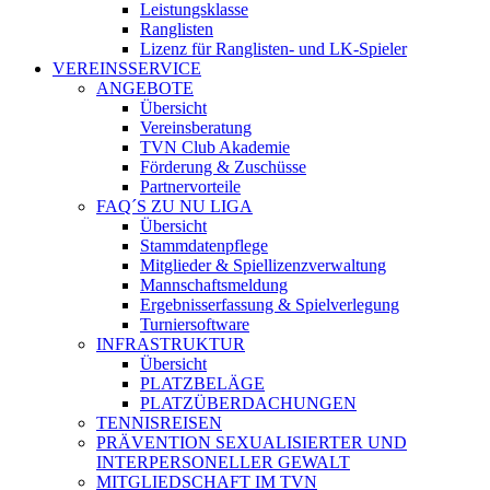
Leistungsklasse
Ranglisten
Lizenz für Ranglisten- und LK-Spieler
VEREINSSERVICE
ANGEBOTE
Übersicht
Vereinsberatung
TVN Club Akademie
Förderung & Zuschüsse
Partnervorteile
FAQ´S ZU NU LIGA
Übersicht
Stammdatenpflege
Mitglieder & Spiellizenzverwaltung
Mannschaftsmeldung
Ergebnisserfassung & Spielverlegung
Turniersoftware
INFRASTRUKTUR
Übersicht
PLATZBELÄGE
PLATZÜBERDACHUNGEN
TENNISREISEN
PRÄVENTION SEXUALISIERTER UND
INTERPERSONELLER GEWALT
MITGLIEDSCHAFT IM TVN