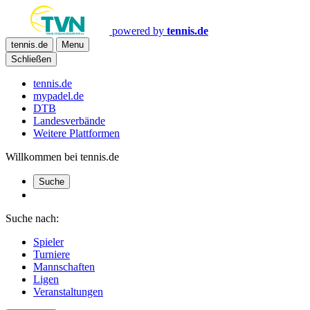
powered by
tennis.de
tennis.de
Menu
Schließen
tennis.de
mypadel.de
DTB
Landesverbände
Weitere Plattformen
Willkommen bei tennis.de
Suche
Suche nach:
Spieler
Turniere
Mannschaften
Ligen
Veranstaltungen