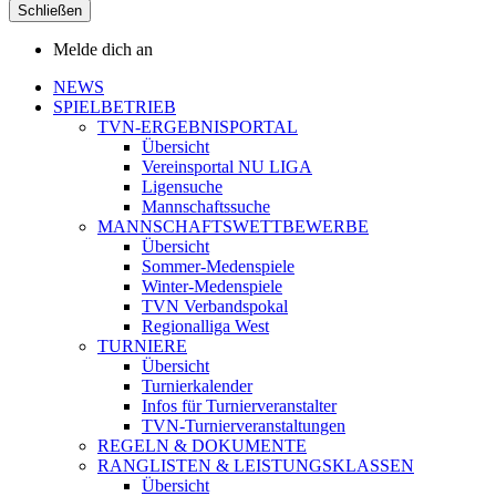
Schließen
Melde dich an
NEWS
SPIELBETRIEB
TVN-ERGEBNISPORTAL
Übersicht
Vereinsportal NU LIGA
Ligensuche
Mannschaftssuche
MANNSCHAFTSWETTBEWERBE
Übersicht
Sommer-Medenspiele
Winter-Medenspiele
TVN Verbandspokal
Regionalliga West
TURNIERE
Übersicht
Turnierkalender
Infos für Turnierveranstalter
TVN-Turnierveranstaltungen
REGELN & DOKUMENTE
RANGLISTEN & LEISTUNGSKLASSEN
Übersicht