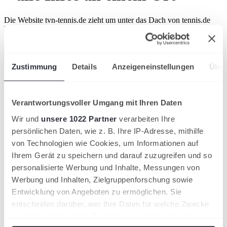
Die Website tvn-tennis.de zieht um unter das Dach von tennis.de
VERBAND
Tennis-Verband Niederrhein
Zustimmung
Details
Anzeigeneinstellungen
Über
Verantwortungsvoller Umgang mit Ihren Daten
Wir und
unsere 1022 Partner
verarbeiten Ihre
persönlichen Daten, wie z. B. Ihre IP-Adresse, mithilfe
von Technologien wie Cookies, um Informationen auf
Ab sofort finden sich alle Inhalte des Tennis-
Ihrem Gerät zu speichern und darauf zuzugreifen und so
Verbandes Niederrhein zentral auf tennis.de – der
personalisierte Werbung und Inhalte, Messungen von
offiziellen Plattform des Deutschen Tennis Bundes
Werbung und Inhalten, Zielgruppenforschung sowie
und seiner Landesverbände.
Entwicklung von Angeboten zu ermöglichen. Sie
entscheiden darüber, wer Ihre Daten für welche Zwecke
Weiterhin gibt es bei uns alle relevanten Nachrichten und
Informationen zu den Angeboten des Tennis-Verbandes
nutzt. Sie können Ihre Einwilligung jederzeit über die
Niederrhein, jetzt aber mit mehr Optionen, auf ergänzende und