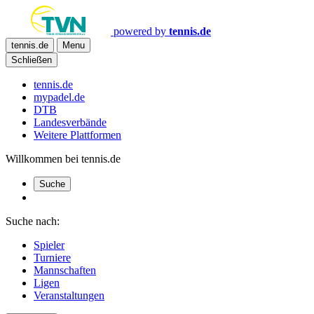
powered by
tennis.de
tennis.de
Menu
Schließen
tennis.de
mypadel.de
DTB
Landesverbände
Weitere Plattformen
Willkommen bei tennis.de
Suche
Suche nach:
Spieler
Turniere
Mannschaften
Ligen
Veranstaltungen