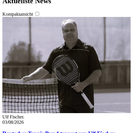
Aktuellste News
Partner führen diese Informationen möglicherweise mit
weiteren Daten zusammen, die Sie ihnen bereitgestellt
Kompaktansicht
haben oder die sie im Rahmen Ihrer Nutzung der Dienste
gesammelt haben. Die
Cookie-Einstellungen
können
jederzeit über den Link im Footer aufgerufen und
angepasst werden.
Ulf Fischer.
03/08/2026