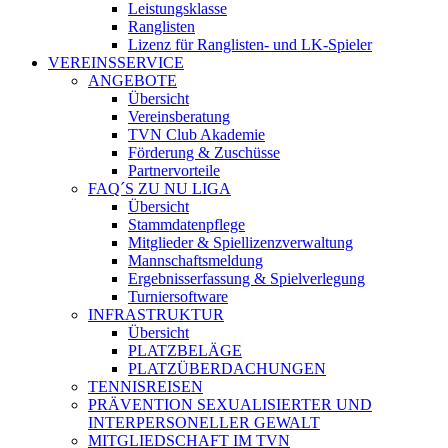
Leistungsklasse
Ranglisten
Lizenz für Ranglisten- und LK-Spieler
VEREINSSERVICE
ANGEBOTE
Übersicht
Vereinsberatung
TVN Club Akademie
Förderung & Zuschüsse
Partnervorteile
FAQ´S ZU NU LIGA
Übersicht
Stammdatenpflege
Mitglieder & Spiellizenzverwaltung
Mannschaftsmeldung
Ergebnisserfassung & Spielverlegung
Turniersoftware
INFRASTRUKTUR
Übersicht
PLATZBELÄGE
PLATZÜBERDACHUNGEN
TENNISREISEN
PRÄVENTION SEXUALISIERTER UND
INTERPERSONELLER GEWALT
MITGLIEDSCHAFT IM TVN