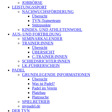
JOBBÖRSE
LEISTUNGSSPORT
NACHWUCHSFÖRDERUNG
Übersicht
TVN-Trainerteam
Stützpunkte
KINDES- UND ATHLETENWOHL
AUS- UND FORTBILDUNG
SEMINARKALENDER
TRAINER:INNEN
Übersicht
ÜBERSICHT
C-TRAINER:INNEN
SCHIEDSRICHTER:INNEN
LK-FÜHRERSCHEIN
PADEL
GRUNDLEGENDE INFORMATIONEN
Übersicht
Was ist Padel?
Padel im Verein
Platzbau
Platzsuche
SPIELBETRIEB
mypadel.de
DER TVN