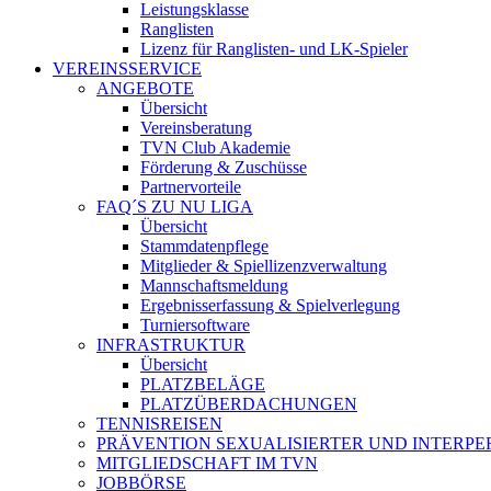
Leistungsklasse
Ranglisten
Lizenz für Ranglisten- und LK-Spieler
VEREINSSERVICE
ANGEBOTE
Übersicht
Vereinsberatung
TVN Club Akademie
Förderung & Zuschüsse
Partnervorteile
FAQ´S ZU NU LIGA
Übersicht
Stammdatenpflege
Mitglieder & Spiellizenzverwaltung
Mannschaftsmeldung
Ergebnisserfassung & Spielverlegung
Turniersoftware
INFRASTRUKTUR
Übersicht
PLATZBELÄGE
PLATZÜBERDACHUNGEN
TENNISREISEN
PRÄVENTION SEXUALISIERTER UND INTERP
MITGLIEDSCHAFT IM TVN
JOBBÖRSE