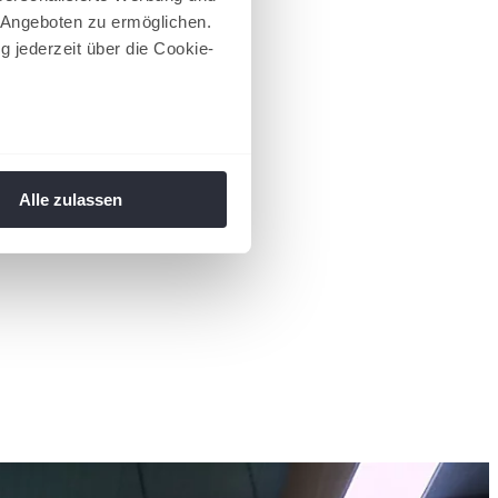
 Angeboten zu ermöglichen.
g jederzeit über die Cookie-
au sein können
zieren
Alle zulassen
hre Präferenzen im
Abschnitt
 Medien anbieten zu können
hrer Verwendung unserer
 führen diese Informationen
ie im Rahmen Ihrer Nutzung
 Footer aufgerufen und