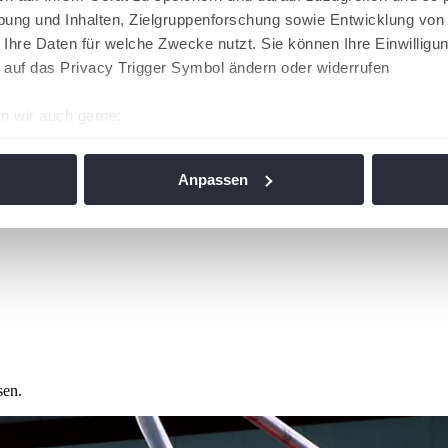
ung und Inhalten, Zielgruppenforschung sowie Entwicklung von
 Ihre Daten für welche Zwecke nutzt. Sie können Ihre Einwilligun
 auf das Privacy Trigger Symbol ändern oder widerrufen
n wir auch gerne:
re geografische Lage erfassen, welche bis auf einige Meter gen
es Scannen nach bestimmten Merkmalen (Fingerprinting) identifi
Anpassen
ie Ihre persönlichen Daten verarbeitet werden, und legen Sie I
nhalte und Anzeigen zu personalisieren, Funktionen für soziale
Website zu analysieren. Außerdem geben wir Informationen zu I
r soziale Medien, Werbung und Analysen weiter. Unsere Partner
 Daten zusammen, die Sie ihnen bereitgestellt haben oder die s
n. Die
Cookie-Einstellungen
können jederzeit über den Link im
sen.