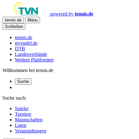
powered by
tennis.de
tennis.de
Menu
Schließen
tennis.de
mypadel.de
DTB
Landesverbände
Weitere Plattformen
Willkommen bei tennis.de
Suche
Suche nach:
Spieler
Turniere
Mannschaften
Ligen
Veranstaltungen