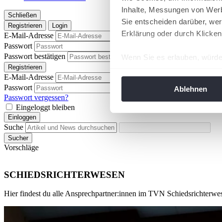
Inhalte, Messungen von Werb
Schließen
Sie entscheiden darüber, wer
Registrieren
Login
Erklärung oder durch Klicken
E-Mail-Adresse
Passwort
Passwort anzeigen
Passwort bestätigen
Wenn Sie es erlauben, würde
Passwort anzeigen
Registrieren
Informationen über Ih
E-Mail-Adresse
Ihr Gerät durch aktiv
Passwort
Passwort anzeigen
Ablehnen
Erfahren Sie mehr darüber, w
Passwort vergessen?
Eingeloggt bleiben
Einzelheiten
fest.
Einloggen
Suche
Wir verwenden Cookies, um I
Sucher
und die Zugriffe auf unsere 
Vorschläge
Website an unsere Partner fü
möglicherweise mit weiteren
SCHIEDSRICHTERWESEN
der Dienste gesammelt habe
angepasst werden.
Hier findest du alle Ansprechpartner:innen im TVN Schiedsrichterwe