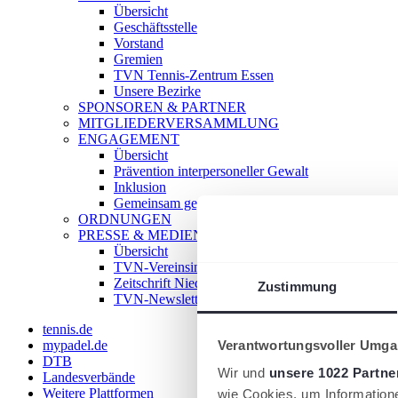
Übersicht
Geschäftsstelle
Vorstand
Gremien
TVN Tennis-Zentrum Essen
Unsere Bezirke
SPONSOREN & PARTNER
MITGLIEDERVERSAMMLUNG
ENGAGEMENT
Übersicht
Prävention interpersoneller Gewalt
Inklusion
Gemeinsam gegen Doping
ORDNUNGEN
PRESSE & MEDIEN
Übersicht
TVN-Vereinsinfo
Zeitschrift Niederrhein Tennis
Zustimmung
TVN-Newsletter
tennis.de
Verantwortungsvoller Umgan
mypadel.de
DTB
Wir und
unsere 1022 Partne
Landesverbände
Weitere Plattformen
wie Cookies, um Information