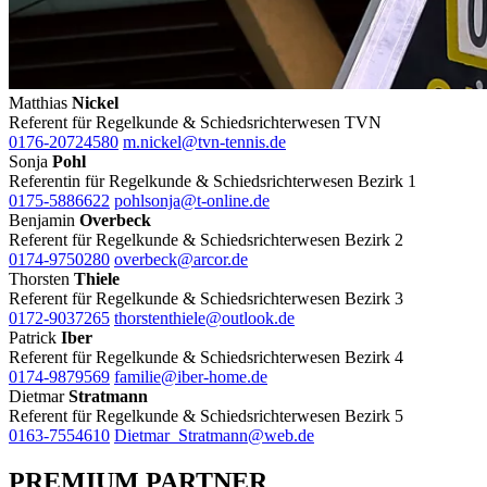
Matthias
Nickel
Referent für Regelkunde & Schiedsrichterwesen TVN
0176-20724580
m.nickel@tvn-tennis.de
Sonja
Pohl
Referentin für Regelkunde & Schiedsrichterwesen Bezirk 1
0175-5886622
pohlsonja@t-online.de
Benjamin
Overbeck
Referent für Regelkunde & Schiedsrichterwesen Bezirk 2
0174-9750280
overbeck@arcor.de
Thorsten
Thiele
Referent für Regelkunde & Schiedsrichterwesen Bezirk 3
0172-9037265
thorstenthiele@outlook.de
Patrick
Iber
Referent für Regelkunde & Schiedsrichterwesen Bezirk 4
0174-9879569
familie@iber-home.de
Dietmar
Stratmann
Referent für Regelkunde & Schiedsrichterwesen Bezirk 5
0163-7554610
Dietmar_Stratmann@web.de
PREMIUM PARTNER