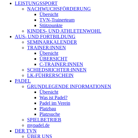
LEISTUNGSSPORT
NACHWUCHSFÖRDERUNG
Übersicht
TVN-Trainerteam
Stützpunkte
KINDES- UND ATHLETENWOHL
AUS- UND FORTBILDUNG
SEMINARKALENDER
TRAINER:INNEN
Übersicht
ÜBERSICHT
C-TRAINER:INNEN
SCHIEDSRICHTER:INNEN
LK-FÜHRERSCHEIN
PADEL
GRUNDLEGENDE INFORMATIONEN
Übersicht
Was ist Padel?
Padel im Verein
Platzbau
Platzsuche
SPIELBETRIEB
mypadel.de
DER TVN
ÜBER UNS