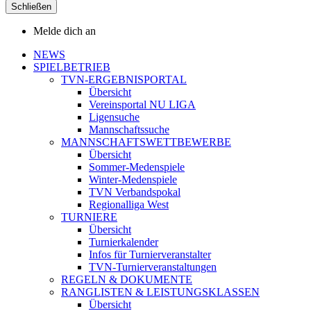
Schließen
Melde dich an
NEWS
SPIELBETRIEB
TVN-ERGEBNISPORTAL
Übersicht
Vereinsportal NU LIGA
Ligensuche
Mannschaftssuche
MANNSCHAFTSWETTBEWERBE
Übersicht
Sommer-Medenspiele
Winter-Medenspiele
TVN Verbandspokal
Regionalliga West
TURNIERE
Übersicht
Turnierkalender
Infos für Turnierveranstalter
TVN-Turnierveranstaltungen
REGELN & DOKUMENTE
RANGLISTEN & LEISTUNGSKLASSEN
Übersicht