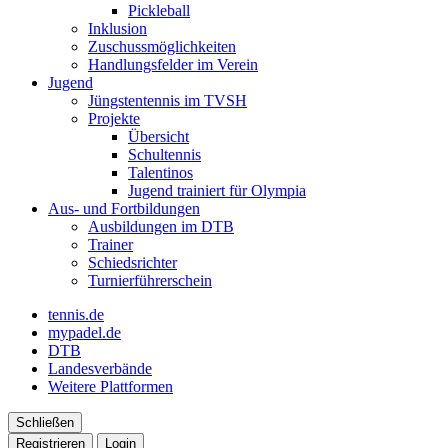
Pickleball
Inklusion
Zuschussmöglichkeiten
Handlungsfelder im Verein
Jugend
Jüngstentennis im TVSH
Projekte
Übersicht
Schultennis
Talentinos
Jugend trainiert für Olympia
Aus- und Fortbildungen
Ausbildungen im DTB
Trainer
Schiedsrichter
Turnierführerschein
tennis.de
mypadel.de
DTB
Landesverbände
Weitere Plattformen
Schließen
Registrieren
Login