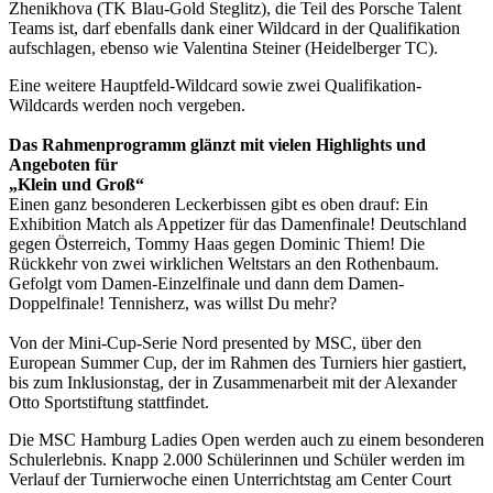
Zhenikhova (TK Blau-Gold Steglitz), die Teil des Porsche Talent
Teams ist, darf ebenfalls dank einer Wildcard in der Qualifikation
aufschlagen, ebenso wie Valentina Steiner (Heidelberger TC).
Eine weitere Hauptfeld-Wildcard sowie zwei Qualifikation-
Wildcards werden noch vergeben.
Das Rahmenprogramm glänzt mit vielen Highlights und
Angeboten für
„Klein und Groß“
Einen ganz besonderen Leckerbissen gibt es oben drauf: Ein
Exhibition Match als Appetizer für das Damenfinale! Deutschland
gegen Österreich, Tommy Haas gegen Dominic Thiem! Die
Rückkehr von zwei wirklichen Weltstars an den Rothenbaum.
Gefolgt vom Damen-Einzelfinale und dann dem Damen-
Doppelfinale! Tennisherz, was willst Du mehr?
Von der Mini-Cup-Serie Nord presented by MSC, über den
European Summer Cup, der im Rahmen des Turniers hier gastiert,
bis zum Inklusionstag, der in Zusammenarbeit mit der Alexander
Otto Sportstiftung stattfindet.
Die MSC Hamburg Ladies Open werden auch zu einem besonderen
Schulerlebnis. Knapp 2.000 Schülerinnen und Schüler werden im
Verlauf der Turnierwoche einen Unterrichtstag am Center Court