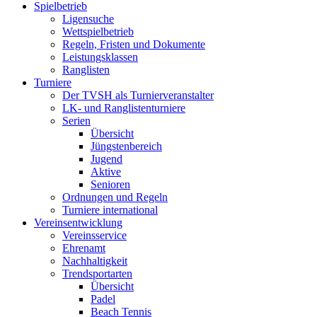
Spielbetrieb
Ligensuche
Wettspielbetrieb
Regeln, Fristen und Dokumente
Leistungsklassen
Ranglisten
Turniere
Der TVSH als Turnierveranstalter
LK- und Ranglistenturniere
Serien
Übersicht
Jüngstenbereich
Jugend
Aktive
Senioren
Ordnungen und Regeln
Turniere international
Vereinsentwicklung
Vereinsservice
Ehrenamt
Nachhaltigkeit
Trendsportarten
Übersicht
Padel
Beach Tennis