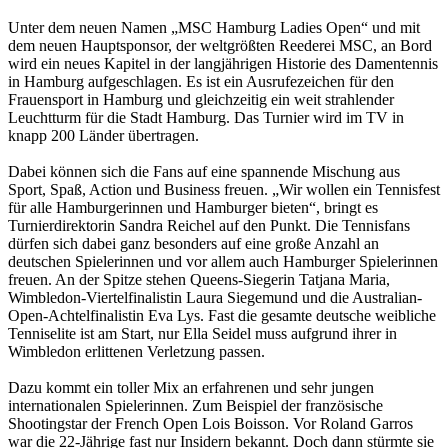
Unter dem neuen Namen „MSC Hamburg Ladies Open“ und mit
dem neuen Hauptsponsor, der weltgrößten Reederei MSC, an Bord
wird ein neues Kapitel in der langjährigen Historie des Damentennis
in Hamburg aufgeschlagen. Es ist ein Ausrufezeichen für den
Frauensport in Hamburg und gleichzeitig ein weit strahlender
Leuchtturm für die Stadt Hamburg. Das Turnier wird im TV in
knapp 200 Länder übertragen.
Dabei können sich die Fans auf eine spannende Mischung aus
Sport, Spaß, Action und Business freuen. „Wir wollen ein Tennisfest
für alle Hamburgerinnen und Hamburger bieten“, bringt es
Turnierdirektorin Sandra Reichel auf den Punkt. Die Tennisfans
dürfen sich dabei ganz besonders auf eine große Anzahl an
deutschen Spielerinnen und vor allem auch Hamburger Spielerinnen
freuen. An der Spitze stehen Queens-Siegerin Tatjana Maria,
Wimbledon-Viertelfinalistin Laura Siegemund und die Australian-
Open-Achtelfinalistin Eva Lys. Fast die gesamte deutsche weibliche
Tenniselite ist am Start, nur Ella Seidel muss aufgrund ihrer in
Wimbledon erlittenen Verletzung passen.
Dazu kommt ein toller Mix an erfahrenen und sehr jungen
internationalen Spielerinnen. Zum Beispiel der französische
Shootingstar der French Open Lois Boisson. Vor Roland Garros
war die 22-Jährige fast nur Insidern bekannt. Doch dann stürmte sie