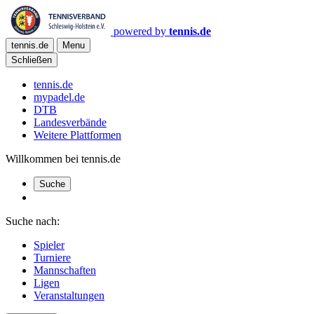
powered by
tennis.de
tennis.de
Menu
Schließen
tennis.de
mypadel.de
DTB
Landesverbände
Weitere Plattformen
Willkommen bei tennis.de
Suche
Suche nach:
Spieler
Turniere
Mannschaften
Ligen
Veranstaltungen