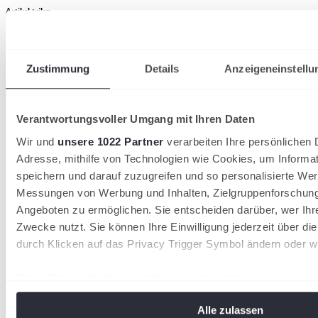
Artikel teilen
Aktuellste News
Zustimmung
Details
Anzeigeneinstellu
Kompaktansicht
Verantwortungsvoller Umgang mit Ihren Daten
Wir und
unsere 1022 Partner
verarbeiten Ihre persönlichen D
Adresse, mithilfe von Technologien wie Cookies, um Informa
speichern und darauf zuzugreifen und so personalisierte Wer
Messungen von Werbung und Inhalten, Zielgruppenforschun
Angeboten zu ermöglichen. Sie entscheiden darüber, wer Ihr
Zwecke nutzt. Sie können Ihre Einwilligung jederzeit über di
durch Klicken auf das Privacy Trigger Symbol ändern oder w
Wenn Sie es erlauben, würden wir auch gerne:
Informationen über Ihre geografische Lage erfassen, 
Alle zulassen
Meter genau sein können