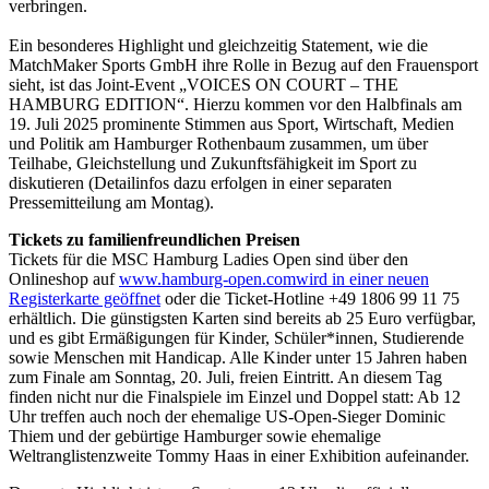
verbringen.
Ein besonderes Highlight und gleichzeitig Statement, wie die
MatchMaker Sports GmbH ihre Rolle in Bezug auf den Frauensport
sieht, ist das Joint-Event „VOICES ON COURT – THE
HAMBURG EDITION“. Hierzu kommen vor den Halbfinals am
19. Juli 2025 prominente Stimmen aus Sport, Wirtschaft, Medien
und Politik am Hamburger Rothenbaum zusammen, um über
Teilhabe, Gleichstellung und Zukunftsfähigkeit im Sport zu
diskutieren (Detailinfos dazu erfolgen in einer separaten
Pressemitteilung am Montag).
Tickets zu familienfreundlichen Preisen
Tickets für die MSC Hamburg Ladies Open sind über den
Onlineshop auf
www.hamburg-open.com
wird in einer neuen
Registerkarte geöffnet
oder die Ticket-Hotline +49 1806 99 11 75
erhältlich. Die günstigsten Karten sind bereits ab 25 Euro verfügbar,
und es gibt Ermäßigungen für Kinder, Schüler*innen, Studierende
sowie Menschen mit Handicap. Alle Kinder unter 15 Jahren haben
zum Finale am Sonntag, 20. Juli, freien Eintritt. An diesem Tag
finden nicht nur die Finalspiele im Einzel und Doppel statt: Ab 12
Uhr treffen auch noch der ehemalige US-Open-Sieger Dominic
Thiem und der gebürtige Hamburger sowie ehemalige
Weltranglistenzweite Tommy Haas in einer Exhibition aufeinander.