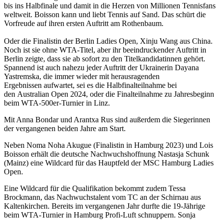
bis ins Halbfinale und damit in die Herzen von Millionen Tennisfans
weltweit. Boisson kann und liebt Tennis auf Sand. Das schürt die
Vorfreude auf ihren ersten Auftritt am Rothenbaum.
Oder die Finalistin der Berlin Ladies Open, Xinju Wang aus China.
Noch ist sie ohne WTA-Titel, aber ihr beeindruckender Auftritt in
Berlin zeigte, dass sie ab sofort zu den Titelkandidatinnen gehört.
Spannend ist auch nahezu jeder Auftritt der Ukrainerin Dayana
Yastremska, die immer wieder mit herausragenden
Ergebnissen aufwartet, sei es die Halbfinalteilnahme bei
den Australian Open 2024, oder die Finalteilnahme zu Jahresbeginn
beim WTA-500er-Turnier in Linz.
Mit Anna Bondar und Arantxa Rus sind außerdem die Siegerinnen
der vergangenen beiden Jahre am Start.
Neben Noma Noha Akugue (Finalistin in Hamburg 2023) und Lois
Boisson erhält die deutsche Nachwuchshoffnung Nastasja Schunk
(Mainz) eine Wildcard für das Hauptfeld der MSC Hamburg Ladies
Open.
Eine Wildcard für die Qualifikation bekommt zudem Tessa
Brockmann, das Nachwuchstalent vom TC an der Schirnau aus
Kaltenkirchen. Bereits im vergangenen Jahr durfte die 19-Jährige
beim WTA-Turnier in Hamburg Profi-Luft schnuppern. Sonja