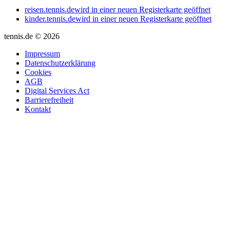
reisen.tennis.de
wird in einer neuen Registerkarte geöffnet
kinder.tennis.de
wird in einer neuen Registerkarte geöffnet
tennis.de © 2026
Impressum
Datenschutzerklärung
Cookies
AGB
Digital Services Act
Barrierefreiheit
Kontakt