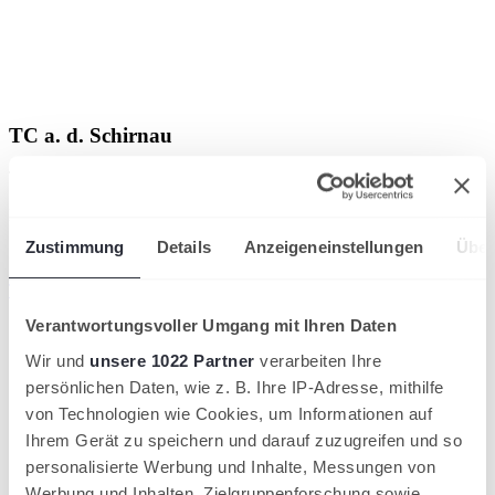
TC a. d. Schirnau
Turniername: TVSH-Cup
Kategorie: A4
Zustimmung
Details
Anzeigeneinstellungen
Über
Zeitraum: 23.07.-26.07.2026
Turnierlink
Verantwortungsvoller Umgang mit Ihren Daten
Wir und
unsere 1022 Partner
verarbeiten Ihre
persönlichen Daten, wie z. B. Ihre IP-Adresse, mithilfe
von Technologien wie Cookies, um Informationen auf
Ihrem Gerät zu speichern und darauf zuzugreifen und so
personalisierte Werbung und Inhalte, Messungen von
Werbung und Inhalten, Zielgruppenforschung sowie