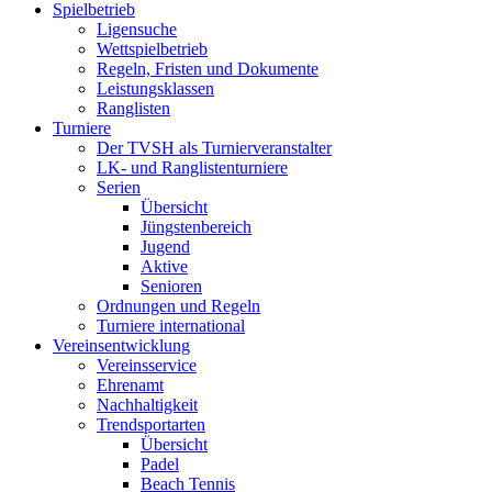
Spielbetrieb
Ligensuche
Wettspielbetrieb
Regeln, Fristen und Dokumente
Leistungsklassen
Ranglisten
Turniere
Der TVSH als Turnierveranstalter
LK- und Ranglistenturniere
Serien
Übersicht
Jüngstenbereich
Jugend
Aktive
Senioren
Ordnungen und Regeln
Turniere international
Vereinsentwicklung
Vereinsservice
Ehrenamt
Nachhaltigkeit
Trendsportarten
Übersicht
Padel
Beach Tennis