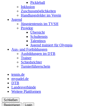
Pickleball
Inklusion
Zuschussmöglichkeiten
Handlungsfelder im Verein
Jugend
Jüngstentennis im TVSH
Projekte
Übersicht
Schultennis
Talentinos
Jugend trainiert für Olympia
Aus- und Fortbildungen
Ausbildungen im DTB
Trainer
Schiedsrichter
Turnierführerschein
tennis.de
mypadel.de
DTB
Landesverbände
Weitere Plattformen
Schließen
Registrieren
Login