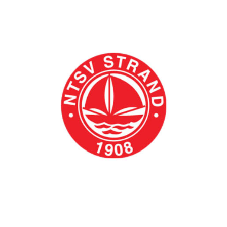
zu können und die Zugriffe auf unsere Website zu
analysieren. Außerdem geben wir Informationen zu Ihrer
Verwendung unserer Website an unsere Partner für
soziale Medien, Werbung und Analysen weiter. Unsere
Partner führen diese Informationen möglicherweise mit
weiteren Daten zusammen, die Sie ihnen bereitgestellt
haben oder die sie im Rahmen Ihrer Nutzung der Dienste
gesammelt haben. Die
Cookie-Einstellungen
können
jederzeit über den Link im Footer aufgerufen und
angepasst werden.