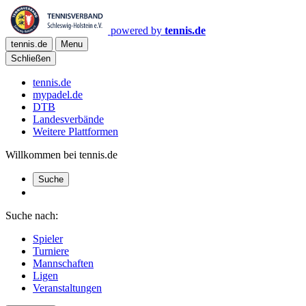
powered by
tennis.de
tennis.de
Menu
Schließen
tennis.de
mypadel.de
DTB
Landesverbände
Weitere Plattformen
Willkommen bei tennis.de
Suche
Suche nach:
Spieler
Turniere
Mannschaften
Ligen
Veranstaltungen