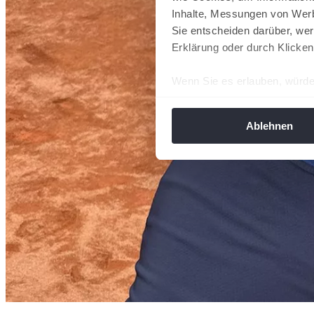
Inhalte, Messungen von Werb
Sie entscheiden darüber, wer
Erklärung oder durch Klicken
Wenn Sie es erlauben, würde
Informationen über Ih
Ihr Gerät durch aktiv
Ablehnen
Erfahren Sie mehr darüber, w
Einzelheiten
fest.
Wir verwenden Cookies, um I
und die Zugriffe auf unsere 
Website an unsere Partner fü
möglicherweise mit weiteren
der Dienste gesammelt habe
angepasst werden.