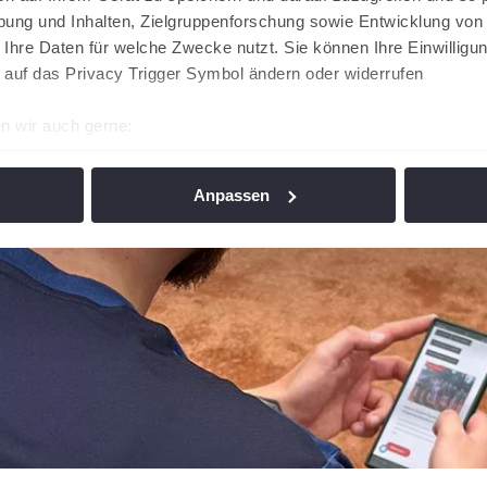
ung und Inhalten, Zielgruppenforschung sowie Entwicklung von
 Ihre Daten für welche Zwecke nutzt. Sie können Ihre Einwilligun
 auf das Privacy Trigger Symbol ändern oder widerrufen
n wir auch gerne:
re geografische Lage erfassen, welche bis auf einige Meter gen
es Scannen nach bestimmten Merkmalen (Fingerprinting) identifi
Anpassen
ie Ihre persönlichen Daten verarbeitet werden, und legen Sie I
nhalte und Anzeigen zu personalisieren, Funktionen für soziale
Website zu analysieren. Außerdem geben wir Informationen zu I
r soziale Medien, Werbung und Analysen weiter. Unsere Partner
 Daten zusammen, die Sie ihnen bereitgestellt haben oder die s
n. Die
Cookie-Einstellungen
können jederzeit über den Link im