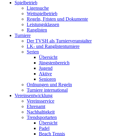
Spielbetrieb
Ligensuche
Wettspielbetrieb
Regeln, Fristen und Dokumente
Leistungsklassen
Ranglisten
Turniere
Der TVSH als Turnierveranstalter
LK- und Ranglistenturniere
Serien
Übersicht
Jüngstenbereich
Jugend
Aktive
Senioren
Ordnungen und Regeln
Turniere international
Vereinsentwicklung
Vereinsservice
Ehrenamt
Nachhaltigkeit
Trendsportarten
Übersicht
Padel
Beach Tennis