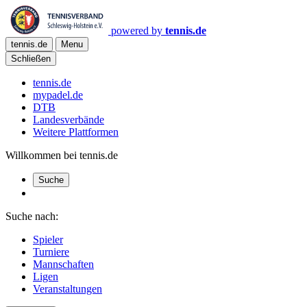
powered by
tennis.de
tennis.de
Menu
Schließen
tennis.de
mypadel.de
DTB
Landesverbände
Weitere Plattformen
Willkommen bei tennis.de
Suche
Suche nach:
Spieler
Turniere
Mannschaften
Ligen
Veranstaltungen