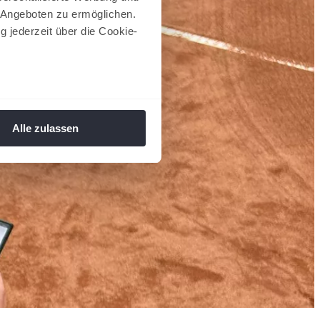
 Angeboten zu ermöglichen.
g jederzeit über die Cookie-
au sein können
zieren
Alle zulassen
hre Präferenzen im
Abschnitt
 Medien anbieten zu können
hrer Verwendung unserer
 führen diese Informationen
ie im Rahmen Ihrer Nutzung
 Footer aufgerufen und