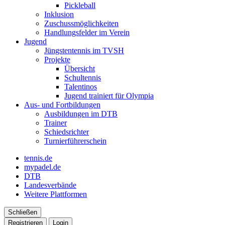
Pickleball
Inklusion
Zuschussmöglichkeiten
Handlungsfelder im Verein
Jugend
Jüngstentennis im TVSH
Projekte
Übersicht
Schultennis
Talentinos
Jugend trainiert für Olympia
Aus- und Fortbildungen
Ausbildungen im DTB
Trainer
Schiedsrichter
Turnierführerschein
tennis.de
mypadel.de
DTB
Landesverbände
Weitere Plattformen
Schließen
Registrieren
Login