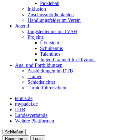
Pickleball
Inklusion
Zuschussmöglichkeiten
Handlungsfelder im Verein
Jugend
Jüngstentennis im TVSH
Projekte
Übersicht
Schultennis
Talentinos
Jugend trainiert für Olympia
Aus- und Fortbildungen
Ausbildungen im DTB
Trainer
Schiedsrichter
Turnierführerschein
tennis.de
mypadel.de
DTB
Landesverbände
Weitere Plattformen
Schließen
Registrieren
Login