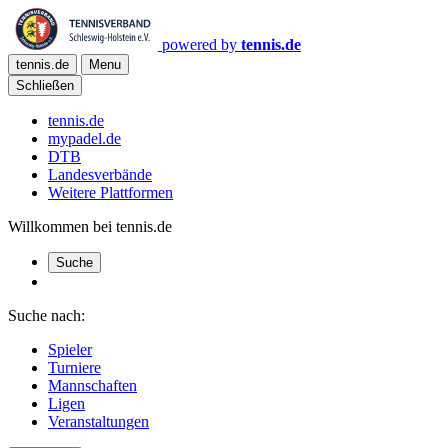
powered by
tennis.de
tennis.de
Menu
Schließen
tennis.de
mypadel.de
DTB
Landesverbände
Weitere Plattformen
Willkommen bei tennis.de
Suche
Suche nach:
Spieler
Turniere
Mannschaften
Ligen
Veranstaltungen