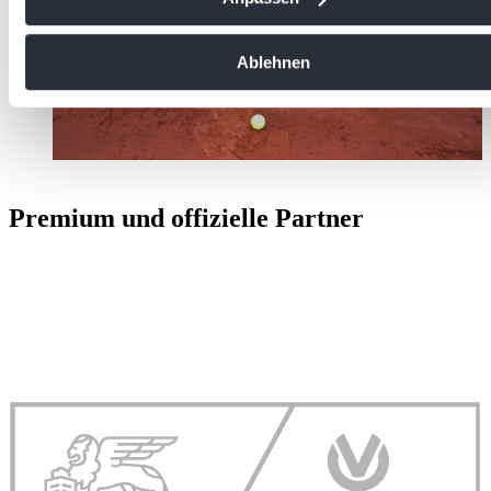
welche bis auf einige Meter genau sein können
Ihr Gerät durch aktives Scannen nach bestimmten
Ablehnen
Merkmalen (Fingerprinting) identifizieren
Erfahren Sie mehr darüber, wie Ihre persönlichen Daten
verarbeitet werden, und legen Sie Ihre Präferenzen im
Abschnitt Einzelheiten
fest.
Wir verwenden Cookies, um Inhalte und Anzeigen zu
Premium und offizielle Partner
personalisieren, Funktionen für soziale Medien anbieten zu
können und die Zugriffe auf unsere Website zu analysieren.
Außerdem geben wir Informationen zu Ihrer Verwendung uns
Website an unsere Partner für soziale Medien, Werbung und
Analysen weiter. Unsere Partner führen diese Informationen
möglicherweise mit weiteren Daten zusammen, die Sie ihne
bereitgestellt haben oder die sie im Rahmen Ihrer Nutzung d
Dienste gesammelt haben. Die
Cookie-Einstellungen
könn
jederzeit über den Link im Footer aufgerufen und angepasst
werden.