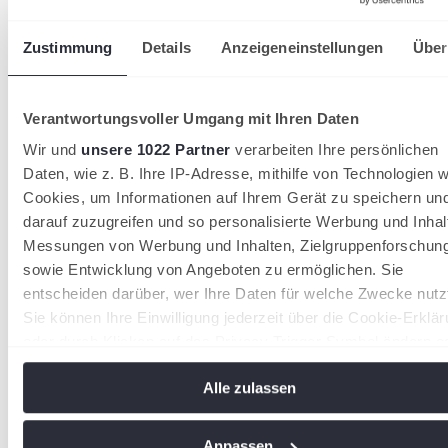
Zustimmung
Details
Anzeigeneinstellungen
Über
Verantwortungsvoller Umgang mit Ihren Daten
Wir und
unsere 1022 Partner
verarbeiten Ihre persönlichen
Daten, wie z. B. Ihre IP-Adresse, mithilfe von Technologien w
Cookies, um Informationen auf Ihrem Gerät zu speichern un
Handlungsfelder im Verein
darauf zuzugreifen und so personalisierte Werbung und Inhal
Messungen von Werbung und Inhalten, Zielgruppenforschun
Mitglieder sind das Herzstück eines jeden Vereins. Doch wie
gewinnt man neue Mitglieder? Und welche Anreize kann ein
sowie Entwicklung von Angeboten zu ermöglichen. Sie
Verein schaffen, um Mitglieder zu halten?
entscheiden darüber, wer Ihre Daten für welche Zwecke nutz
Mitgliedergewinnung- und bindung sind zentrale
Sie können Ihre Einwilligung jederzeit über die Cookie-Erklä
Handlungsfelder im Verein.
oder durch Klicken auf das Privacy Trigger Symbol ändern o
widerrufen
Alle zulassen
Wenn Sie es erlauben, würden wir auch gerne:
Informationen über Ihre geografische Lage erfassen,
Anpassen