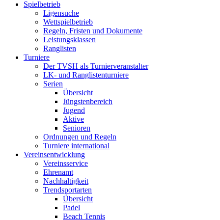
Spielbetrieb
Ligensuche
Wettspielbetrieb
Regeln, Fristen und Dokumente
Leistungsklassen
Ranglisten
Turniere
Der TVSH als Turnierveranstalter
LK- und Ranglistenturniere
Serien
Übersicht
Jüngstenbereich
Jugend
Aktive
Senioren
Ordnungen und Regeln
Turniere international
Vereinsentwicklung
Vereinsservice
Ehrenamt
Nachhaltigkeit
Trendsportarten
Übersicht
Padel
Beach Tennis