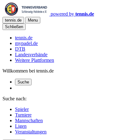
powered by
tennis.de
tennis.de
Menu
Schließen
tennis.de
mypadel.de
DTB
Landesverbände
Weitere Plattformen
Willkommen bei tennis.de
Suche
Suche nach:
Spieler
Turniere
Mannschaften
Ligen
Veranstaltungen