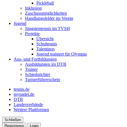
Pickleball
Inklusion
Zuschussmöglichkeiten
Handlungsfelder im Verein
Jugend
Jüngstentennis im TVSH
Projekte
Übersicht
Schultennis
Talentinos
Jugend trainiert für Olympia
Aus- und Fortbildungen
Ausbildungen im DTB
Trainer
Schiedsrichter
Turnierführerschein
tennis.de
mypadel.de
DTB
Landesverbände
Weitere Plattformen
Schließen
Registrieren
Login