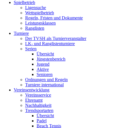
Spielbetrieb
Ligensuche
Wettspielbetrieb
Regeln, Fristen und Dokumente
Leistungsklassen
Ranglisten
Turniere
Der TVSH als Turnierveranstalter
LK- und Ranglistenturniere
Serien
Übersicht
Jüngstenbereich
Jugend
Aktive
Senioren
Ordnungen und Regeln
Turniere international
Vereinsentwicklung
Vereinsservice
Ehrenamt
Nachhaltigkeit
Trendsportarten
Übersicht
Padel
Beach Tennis