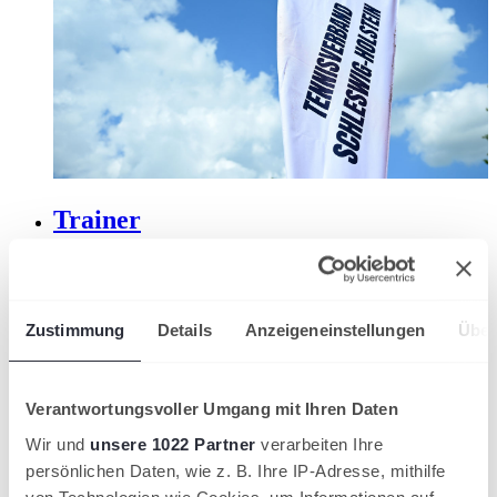
Trainer
Verbandstrainer, Regionstrainer oder Jüngstentennis. Hier
findet ihr alle Trainer aus unserem Verband.
Zustimmung
Details
Anzeigeneinstellungen
Über
Verantwortungsvoller Umgang mit Ihren Daten
Wir und
unsere 1022 Partner
verarbeiten Ihre
persönlichen Daten, wie z. B. Ihre IP-Adresse, mithilfe