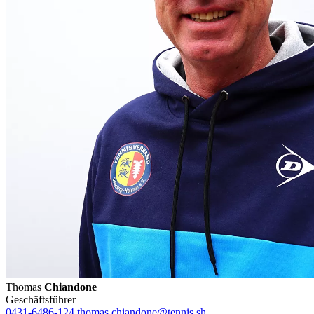
Thomas
Chiandone
Geschäftsführer
0431-6486-124
thomas.chiandone@tennis.sh