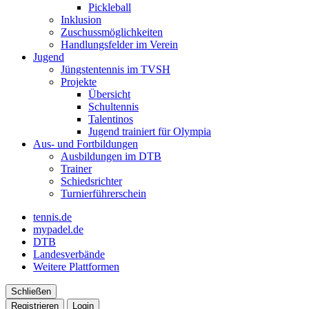
Pickleball
Inklusion
Zuschussmöglichkeiten
Handlungsfelder im Verein
Jugend
Jüngstentennis im TVSH
Projekte
Übersicht
Schultennis
Talentinos
Jugend trainiert für Olympia
Aus- und Fortbildungen
Ausbildungen im DTB
Trainer
Schiedsrichter
Turnierführerschein
tennis.de
mypadel.de
DTB
Landesverbände
Weitere Plattformen
Schließen
Registrieren
Login