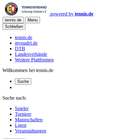
powered by
tennis.de
tennis.de
Menu
Schließen
tennis.de
mypadel.de
DTB
Landesverbände
Weitere Plattformen
Willkommen bei tennis.de
Suche
Suche nach:
Spieler
Turniere
Mannschaften
Ligen
Veranstaltungen