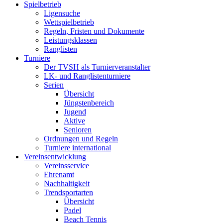
Spielbetrieb
Ligensuche
Wettspielbetrieb
Regeln, Fristen und Dokumente
Leistungsklassen
Ranglisten
Turniere
Der TVSH als Turnierveranstalter
LK- und Ranglistenturniere
Serien
Übersicht
Jüngstenbereich
Jugend
Aktive
Senioren
Ordnungen und Regeln
Turniere international
Vereinsentwicklung
Vereinsservice
Ehrenamt
Nachhaltigkeit
Trendsportarten
Übersicht
Padel
Beach Tennis