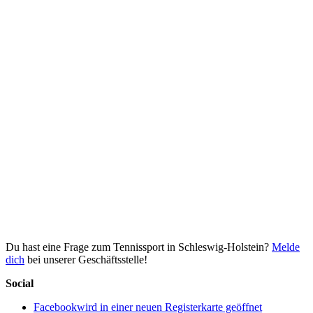
Du hast eine Frage zum Tennissport in Schleswig-Holstein?
Melde
dich
bei unserer Geschäftsstelle!
Social
Facebook
wird in einer neuen Registerkarte geöffnet