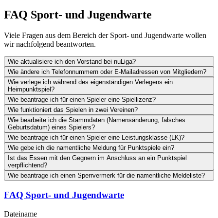
FAQ Sport- und Jugendwarte
Viele Fragen aus dem Bereich der Sport- und Jugendwarte wollen
wir nachfolgend beantworten.
Wie aktualisiere ich den Vorstand bei nuLiga?
Wie ändere ich Telefonnummern oder E-Mailadressen von Mitgliedern?
Wie verlege ich während des eigenständigen Verlegens ein
Heimpunktspiel?
Wie beantrage ich für einen Spieler eine Spiellizenz?
Wie funktioniert das Spielen in zwei Vereinen?
Wie bearbeite ich die Stammdaten (Namensänderung, falsches
Geburtsdatum) eines Spielers?
Wie beantrage ich für einen Spieler eine Leistungsklasse (LK)?
Wie gebe ich die namentliche Meldung für Punktspiele ein?
Ist das Essen mit den Gegnern im Anschluss an ein Punktspiel
verpflichtend?
Wie beantrage ich einen Sperrvermerk für die namentliche Meldeliste?
FAQ Sport- und Jugendwarte
Dateiname