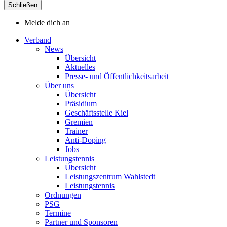
Schließen
Melde dich an
Verband
News
Übersicht
Aktuelles
Presse- und Öffentlichkeitsarbeit
Über uns
Übersicht
Präsidium
Geschäftsstelle Kiel
Gremien
Trainer
Anti-Doping
Jobs
Leistungstennis
Übersicht
Leistungszentrum Wahlstedt
Leistungstennis
Ordnungen
PSG
Termine
Partner und Sponsoren