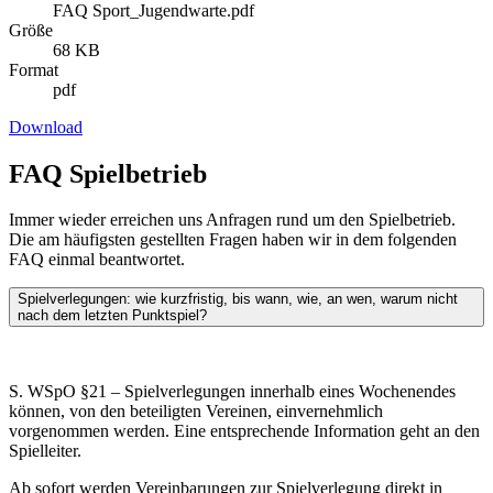
FAQ Sport_Jugendwarte.pdf
Größe
68 KB
Format
pdf
Download
FAQ Spielbetrieb
Immer wieder erreichen uns Anfragen rund um den Spielbetrieb.
Die am häufigsten gestellten Fragen haben wir in dem folgenden
FAQ einmal beantwortet.
Spielverlegungen: wie kurzfristig, bis wann, wie, an wen, warum nicht
nach dem letzten Punktspiel?
S. WSpO §21 – Spielverlegungen innerhalb eines Wochenendes
können, von den beteiligten Vereinen, einvernehmlich
vorgenommen werden. Eine entsprechende Information geht an den
Spielleiter.
Ab sofort werden Vereinbarungen zur Spielverlegung direkt in