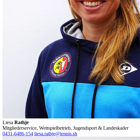
Liesa
Rathje
Mitgliederservice, Wettspielbetrieb, Jugendsport & Landeskader
0431-6486-154
liesa.rathje@tennis.sh