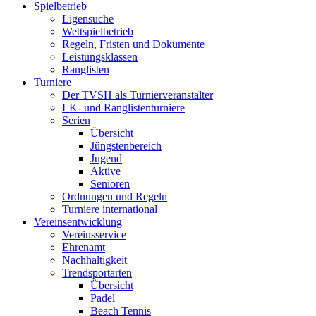
Spielbetrieb
Ligensuche
Wettspielbetrieb
Regeln, Fristen und Dokumente
Leistungsklassen
Ranglisten
Turniere
Der TVSH als Turnierveranstalter
LK- und Ranglistenturniere
Serien
Übersicht
Jüngstenbereich
Jugend
Aktive
Senioren
Ordnungen und Regeln
Turniere international
Vereinsentwicklung
Vereinsservice
Ehrenamt
Nachhaltigkeit
Trendsportarten
Übersicht
Padel
Beach Tennis