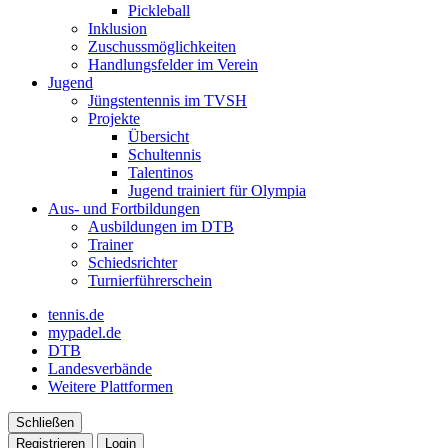
Pickleball
Inklusion
Zuschussmöglichkeiten
Handlungsfelder im Verein
Jugend
Jüngstentennis im TVSH
Projekte
Übersicht
Schultennis
Talentinos
Jugend trainiert für Olympia
Aus- und Fortbildungen
Ausbildungen im DTB
Trainer
Schiedsrichter
Turnierführerschein
tennis.de
mypadel.de
DTB
Landesverbände
Weitere Plattformen
Schließen
Registrieren
Login