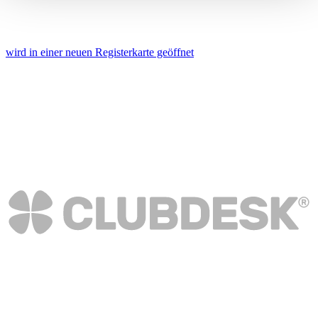
verarbeitet werden, und legen Sie Ihre Präferenzen im
Abschnitt Einzelheiten
fest.
wird in einer neuen Registerkarte geöffnet
Wir verwenden Cookies, um Inhalte und Anzeigen zu
personalisieren, Funktionen für soziale Medien anbieten
zu können und die Zugriffe auf unsere Website zu
analysieren. Außerdem geben wir Informationen zu Ihrer
Verwendung unserer Website an unsere Partner für
soziale Medien, Werbung und Analysen weiter. Unsere
Partner führen diese Informationen möglicherweise mit
weiteren Daten zusammen, die Sie ihnen bereitgestellt
haben oder die sie im Rahmen Ihrer Nutzung der Dienste
gesammelt haben. Die
Cookie-Einstellungen
können
jederzeit über den Link im Footer aufgerufen und
angepasst werden.