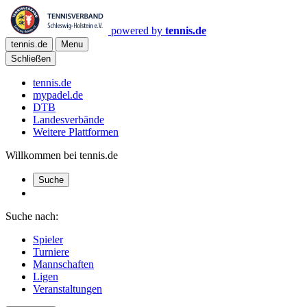
powered by
tennis.de
tennis.de
Menu
Schließen
tennis.de
mypadel.de
DTB
Landesverbände
Weitere Plattformen
Willkommen bei tennis.de
Suche
Suche nach:
Spieler
Turniere
Mannschaften
Ligen
Veranstaltungen