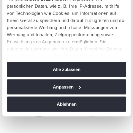
persönlichen Daten, wie z. B. Ihre IP-Adresse, mithilfe
von Technologien wie Cookies, um Informationen auf
wird in einer neuen Registerkarte geöffnet
Ihrem Gerät zu speichern und darauf zuzugreifen und so
personalisierte Werbung und Inhalte, Messungen von
Werbung und Inhalten, Zielgruppenforschung sowie
Entwicklung von Angeboten zu ermöglichen. Sie
entscheiden darüber, wer Ihre Daten für welche Zwecke
nutzt. Sie können Ihre Einwilligung jederzeit über die
Cookie-Erklärung oder durch Klicken auf das Privacy
Alle zulassen
Trigger Symbol ändern oder widerrufen
Wenn Sie es erlauben, würden wir auch gerne:
Anpassen
Informationen über Ihre geografische Lage
erfassen, welche bis auf einige Meter genau sein
Ablehnen
können
Ihr Gerät durch aktives Scannen nach
bestimmten Merkmalen (Fingerprinting) identifizieren
Erfahren Sie mehr darüber, wie Ihre persönlichen Daten