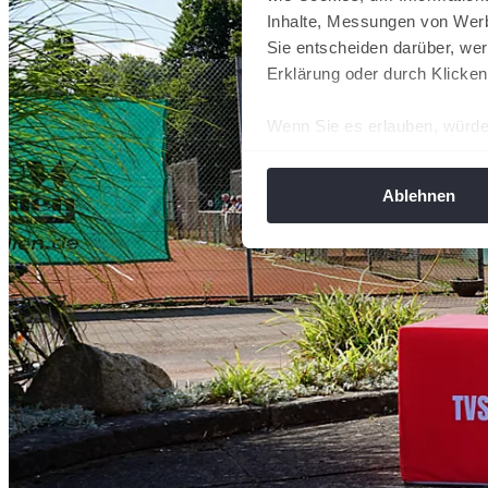
Inhalte, Messungen von Werb
Sie entscheiden darüber, wer
Erklärung oder durch Klicken
Wenn Sie es erlauben, würde
Informationen über Ih
Ihr Gerät durch aktiv
Ablehnen
Erfahren Sie mehr darüber, w
Einzelheiten
fest.
Wir verwenden Cookies, um I
und die Zugriffe auf unsere 
Website an unsere Partner fü
möglicherweise mit weiteren
der Dienste gesammelt habe
angepasst werden.