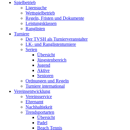
Spielbetrieb
Ligensuche
Wettspielbetrieb
Regeln, Fristen und Dokumente
Leistungsklassen
Ranglisten
Turniere
Der TVSH als Turnierveranstalter
LK- und Ranglistenturniere
Serien
Übersicht
Jüngstenbereich
Jugend
Aktive
Senioren
Ordnungen und Regeln
Turniere international
Vereinsentwicklung
Vereinsservice
Ehrenamt
Nachhaltigkeit
Trendsportarten
Übersicht
Padel
Beach Tennis