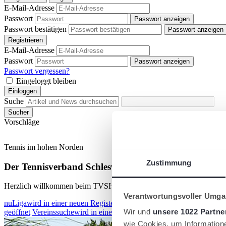
E-Mail-Adresse
Passwort
Passwort anzeigen
Passwort bestätigen
Passwort anzeigen
Registrieren
E-Mail-Adresse
Passwort
Passwort anzeigen
Passwort vergessen?
Eingeloggt bleiben
Einloggen
Suche
Sucher
Vorschläge
Tennis im hohen Norden
Zustimmung
Der Tennisverband Schleswig-Holstein
Herzlich willkommen beim TVSH!
Verantwortungsvoller Umgan
nuLiga
wird in einer neuen Registerkarte geöffnet
nuScore
wird in ein
Wir und
unsere 1022 Partne
geöffnet
Vereinssuche
wird in einer neuen Registerkarte geöffnet
Semi
wie Cookies, um Information