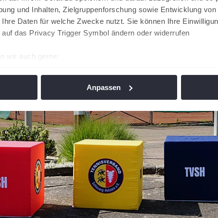
ung und Inhalten, Zielgruppenforschung sowie Entwicklung von
 Ihre Daten für welche Zwecke nutzt. Sie können Ihre Einwilligun
 auf das Privacy Trigger Symbol ändern oder widerrufen
n wir auch gerne:
re geografische Lage erfassen, welche bis auf einige Meter gen
es Scannen nach bestimmten Merkmalen (Fingerprinting) identifi
Anpassen
ie Ihre persönlichen Daten verarbeitet werden, und legen Sie I
nhalte und Anzeigen zu personalisieren, Funktionen für soziale
Website zu analysieren. Außerdem geben wir Informationen zu I
r soziale Medien, Werbung und Analysen weiter. Unsere Partner
 Daten zusammen, die Sie ihnen bereitgestellt haben oder die s
n. Die
Cookie-Einstellungen
können jederzeit über den Link im