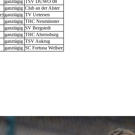
ganztägig
TSV DUWO 08
ganztägig
Club an der Alster
e)
ganztägig
TV Uetersen
ganztägig
THC Neumünster
ganztägig
SV Bergstedt
ganztägig
THC Ahrensburg
ganztägig
TSV Aukrug
ganztägig
SC Fortuna Wellsee