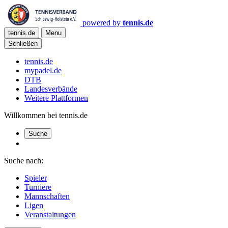
powered by
tennis.de
tennis.de
Menu
Schließen
tennis.de
mypadel.de
DTB
Landesverbände
Weitere Plattformen
Willkommen bei tennis.de
Suche
Suche nach:
Spieler
Turniere
Mannschaften
Ligen
Veranstaltungen