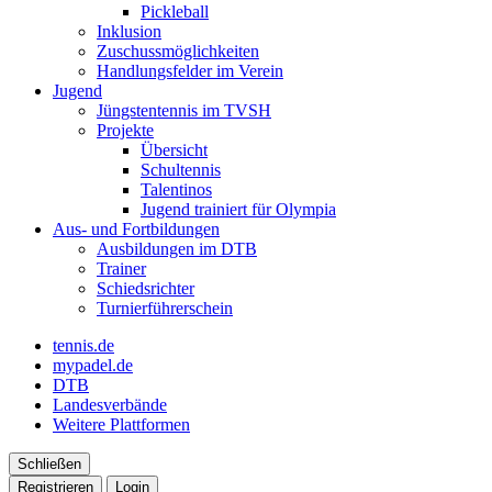
Pickleball
Inklusion
Zuschussmöglichkeiten
Handlungsfelder im Verein
Jugend
Jüngstentennis im TVSH
Projekte
Übersicht
Schultennis
Talentinos
Jugend trainiert für Olympia
Aus- und Fortbildungen
Ausbildungen im DTB
Trainer
Schiedsrichter
Turnierführerschein
tennis.de
mypadel.de
DTB
Landesverbände
Weitere Plattformen
Schließen
Registrieren
Login