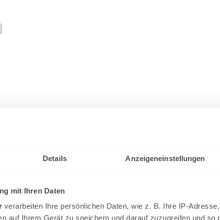
Details
Anzeigeneinstellungen
g mit Ihren Daten
er neuen Registerkarte geöffnet
Spielersuche
wird in einer neuen Registe
r
verarbeiten Ihre persönlichen Daten, wie z. B. Ihre IP-Adresse,
narkalender
wird in einer neuen Registerkarte geöffnet
en auf Ihrem Gerät zu speichern und darauf zuzugreifen und so 