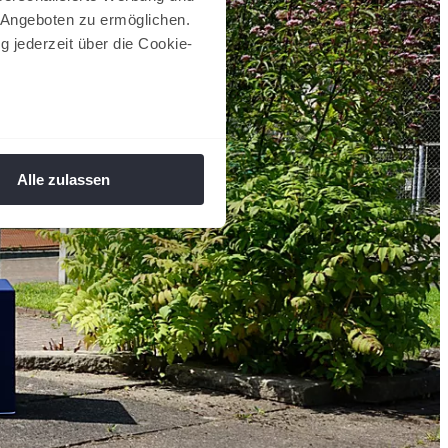
 Angeboten zu ermöglichen.
g jederzeit über die Cookie-
au sein können
zieren
Alle zulassen
hre Präferenzen im
Abschnitt
 Medien anbieten zu können
hrer Verwendung unserer
 führen diese Informationen
ie im Rahmen Ihrer Nutzung
 Footer aufgerufen und