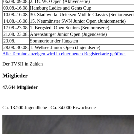
06.08.-09.08.
2. DUWO Open (Aktivenserie)
09.08.-16.08.
Hamburg Ladies and Gents Cup
10.08.-16.08.
30. Stadtwerke Uetersen Midlife Classics (Seniorenseri
14.08.-16.08.
15. Neumünster SWN Junior Open (Juniorenserie)
17.08.-23.08.
1. Bergstedt Open Seniors (Seniorenserie)
21.08.-23.08.
Ahrensburger Junior Open (Jugendserie)
23.08.
Sommertour der Jüngsten
28.08.-30.08.
1. Wellsee Junior Open (Jugendserie)
Alle Termine anzeigen
wird in einer neuen Registerkarte geöffnet
Der TVSH in Zahlen
Mitglieder
47.644 Mitglieder
Ca. 13.500 Jugendliche Ca. 34.000 Erwachsene