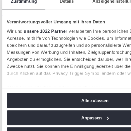
Zustimmung
Details
Anzeigeneinstellu
wird in einer neuen Registerkarte geöffnet
Verantwortungsvoller Umgang mit Ihren Daten
Wir und
unsere 1022 Partner
verarbeiten Ihre persönlichen D
Adresse, mithilfe von Technologien wie Cookies, um Informa
speichern und darauf zuzugreifen und so personalisierte Wer
Messungen von Werbung und Inhalten, Zielgruppenforschun
Angeboten zu ermöglichen. Sie entscheiden darüber, wer Ihr
Zwecke nutzt. Sie können Ihre Einwilligung jederzeit über di
durch Klicken auf das Privacy Trigger Symbol ändern oder w
Wenn Sie es erlauben, würden wir auch gerne:
Informationen über Ihre geografische Lage erfassen, 
Alle zulassen
Meter genau sein können
Ihr Gerät durch aktives Scannen nach bestimmten Me
identifizieren
Anpassen
Erfahren Sie mehr darüber, wie Ihre persönlichen Daten vera