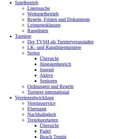
Spielbetrieb
Ligensuche
Wettspielbetrieb
Regeln, Fristen und Dokumente
Leistungsklassen
Ranglisten
Turniere
Der TVSH als Turnierveranstalter
LK- und Ranglistenturniere
Serien
Übersicht
Jüngstenbereich
Jugend
Aktive
Senioren
Ordnungen und Regeln
Turniere international
Vereinsentwicklung
Vereinsservice
Ehrenamt
Nachhaltigkeit
Trendsportarten
Übersicht
Padel
Beach Tennis