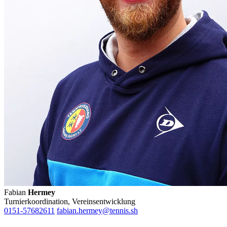
Fabian
Hermey
Turnierkoordination, Vereinsentwicklung
0151-57682611
fabian.hermey@tennis.sh