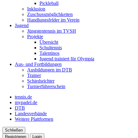
Pickleball
Inklusion
Zuschussmöglichkeiten
Handlungsfelder im Verein
Jugend
Jüngstentennis im TVSH
Projekte
Übersicht
Schultennis
Talentinos
Jugend trainiert für Olympia
Aus- und Fortbildungen
Ausbildungen im DTB
Trainer
Schiedsrichter
Turnierführerschein
tennis.de
mypadel.de
DTB
Landesverbände
Weitere Plattformen
Schließen
Registrieren
Login