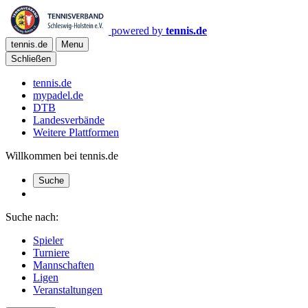
powered by
tennis.de
tennis.de
Menu
Schließen
tennis.de
mypadel.de
DTB
Landesverbände
Weitere Plattformen
Willkommen bei tennis.de
Suche
Suche nach:
Spieler
Turniere
Mannschaften
Ligen
Veranstaltungen