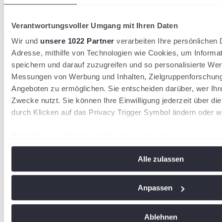
Dennis
Plambeck
Presse- und Öffentlichkeitsarbeit, Eventorganisation
Verantwortungsvoller Umgang mit Ihren Daten
0160-5564040
dennis.plambeck@tennis.sh
Wir und
unsere 1022 Partner
verarbeiten Ihre persönlichen D
Premium und offizielle Partner
Adresse, mithilfe von Technologien wie Cookies, um Informa
speichern und darauf zuzugreifen und so personalisierte Wer
Messungen von Werbung und Inhalten, Zielgruppenforschun
Angeboten zu ermöglichen. Sie entscheiden darüber, wer Ihr
Zwecke nutzt. Sie können Ihre Einwilligung jederzeit über di
durch Klicken auf das Privacy Trigger Symbol ändern oder w
Wenn Sie es erlauben, würden wir auch gerne:
Informationen über Ihre geografische Lage erfassen, 
Alle zulassen
Meter genau sein können
Ihr Gerät durch aktives Scannen nach bestimmten Me
identifizieren
Anpassen
Erfahren Sie mehr darüber, wie Ihre persönlichen Daten vera
Sie Ihre Präferenzen im
Abschnitt Einzelheiten
fest.
Ablehnen