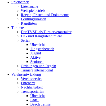
Spielbetrieb
Ligensuche
Wettspielbetrieb
Regeln, Fristen und Dokumente
Leistungsklassen
Ranglisten
Turniere
Der TVSH als Turnierveranstalter
LK- und Ranglistenturniere
Serien
Übersicht
Jüngstenbereich
Jugend
Aktive
Senioren
Ordnungen und Regeln
Turniere international
Vereinsentwicklung
Vereinsservice
Ehrenamt
Nachhaltigkeit
Trendsportarten
Übersicht
Padel
Beach Tennis