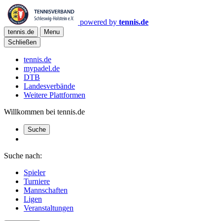
powered by
tennis.de
tennis.de
Menu
Schließen
tennis.de
mypadel.de
DTB
Landesverbände
Weitere Plattformen
Willkommen bei tennis.de
Suche
Suche nach:
Spieler
Turniere
Mannschaften
Ligen
Veranstaltungen