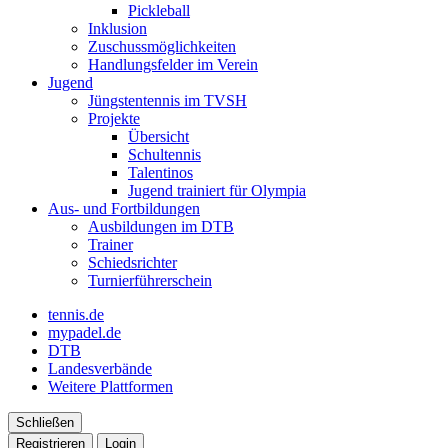
Pickleball
Inklusion
Zuschussmöglichkeiten
Handlungsfelder im Verein
Jugend
Jüngstentennis im TVSH
Projekte
Übersicht
Schultennis
Talentinos
Jugend trainiert für Olympia
Aus- und Fortbildungen
Ausbildungen im DTB
Trainer
Schiedsrichter
Turnierführerschein
tennis.de
mypadel.de
DTB
Landesverbände
Weitere Plattformen
Schließen
Registrieren
Login