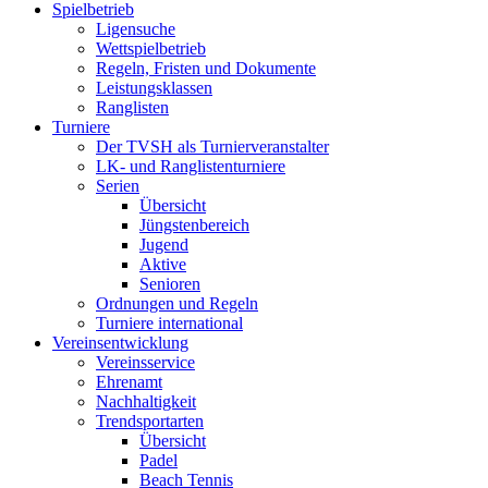
Spielbetrieb
Ligensuche
Wettspielbetrieb
Regeln, Fristen und Dokumente
Leistungsklassen
Ranglisten
Turniere
Der TVSH als Turnierveranstalter
LK- und Ranglistenturniere
Serien
Übersicht
Jüngstenbereich
Jugend
Aktive
Senioren
Ordnungen und Regeln
Turniere international
Vereinsentwicklung
Vereinsservice
Ehrenamt
Nachhaltigkeit
Trendsportarten
Übersicht
Padel
Beach Tennis