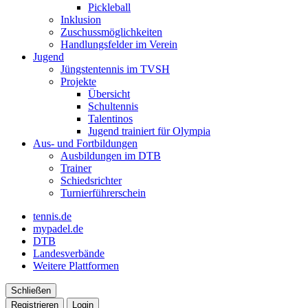
Pickleball
Inklusion
Zuschussmöglichkeiten
Handlungsfelder im Verein
Jugend
Jüngstentennis im TVSH
Projekte
Übersicht
Schultennis
Talentinos
Jugend trainiert für Olympia
Aus- und Fortbildungen
Ausbildungen im DTB
Trainer
Schiedsrichter
Turnierführerschein
tennis.de
mypadel.de
DTB
Landesverbände
Weitere Plattformen
Schließen
Registrieren
Login