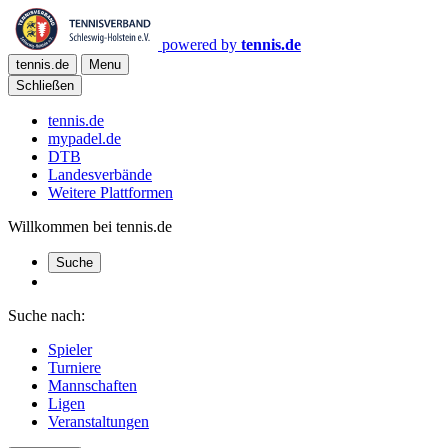
powered by
tennis.de
tennis.de
Menu
Schließen
tennis.de
mypadel.de
DTB
Landesverbände
Weitere Plattformen
Willkommen bei tennis.de
Suche
Suche nach:
Spieler
Turniere
Mannschaften
Ligen
Veranstaltungen