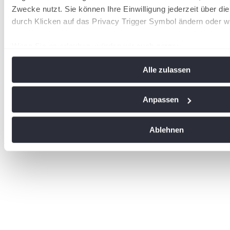
Zwecke nutzt. Sie können Ihre Einwilligung jederzeit über di
durch Klicken auf das Privacy Trigger Symbol ändern oder w
Wenn Sie es erlauben, würden wir auch gerne:
Informationen über Ihre geografische Lage erfassen, 
Alle zulassen
Meter genau sein können
Ihr Gerät durch aktives Scannen nach bestimmten Me
identifizieren
Anpassen
Erfahren Sie mehr darüber, wie Ihre persönlichen Daten vera
Sie Ihre Präferenzen im
Abschnitt Einzelheiten
fest.
Ablehnen
wird in einer neuen Registerkarte geöffnet
Wir verwenden Cookies, um Inhalte und Anzeigen zu personal
soziale Medien anbieten zu können und die Zugriffe auf uns
analysieren. Außerdem geben wir Informationen zu Ihrer Ve
an unsere Partner für soziale Medien, Werbung und Analysen
führen diese Informationen möglicherweise mit weiteren Da
ihnen bereitgestellt haben oder die sie im Rahmen Ihrer Nut
gesammelt haben. Die
Cookie-Einstellungen
können jederze