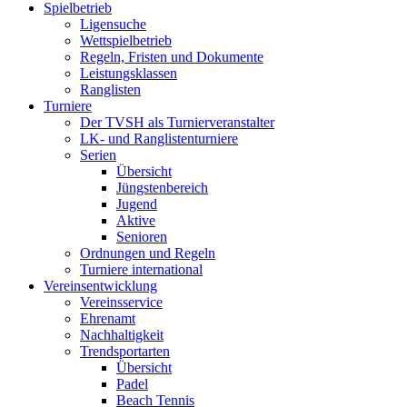
Spielbetrieb
Ligensuche
Wettspielbetrieb
Regeln, Fristen und Dokumente
Leistungsklassen
Ranglisten
Turniere
Der TVSH als Turnierveranstalter
LK- und Ranglistenturniere
Serien
Übersicht
Jüngstenbereich
Jugend
Aktive
Senioren
Ordnungen und Regeln
Turniere international
Vereinsentwicklung
Vereinsservice
Ehrenamt
Nachhaltigkeit
Trendsportarten
Übersicht
Padel
Beach Tennis