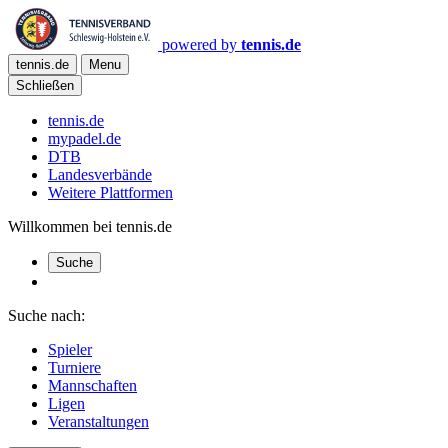
powered by
tennis.de
tennis.de
Menu
Schließen
tennis.de
mypadel.de
DTB
Landesverbände
Weitere Plattformen
Willkommen bei tennis.de
Suche
Suche nach:
Spieler
Turniere
Mannschaften
Ligen
Veranstaltungen