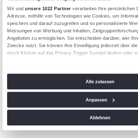
Wir und
unsere 1022 Partner
verarbeiten Ihre persönlichen D
wird in einer neuen Registerkarte geöffnet
Adresse, mithilfe von Technologien wie Cookies, um Informa
speichern und darauf zuzugreifen und so personalisierte Wer
Messungen von Werbung und Inhalten, Zielgruppenforschun
Angeboten zu ermöglichen. Sie entscheiden darüber, wer Ihr
Zwecke nutzt. Sie können Ihre Einwilligung jederzeit über di
durch Klicken auf das Privacy Trigger Symbol ändern oder w
Wenn Sie es erlauben, würden wir auch gerne:
Informationen über Ihre geografische Lage erfassen, 
Alle zulassen
Meter genau sein können
Ihr Gerät durch aktives Scannen nach bestimmten Me
identifizieren
Anpassen
Erfahren Sie mehr darüber, wie Ihre persönlichen Daten vera
Sie Ihre Präferenzen im
Abschnitt Einzelheiten
fest.
Ablehnen
Wir verwenden Cookies, um Inhalte und Anzeigen zu personal
soziale Medien anbieten zu können und die Zugriffe auf uns