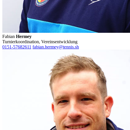
Fabian
Hermey
Turnierkoordination, Vereinsentwicklung
0151-57682611
fabian.hermey@tennis.sh