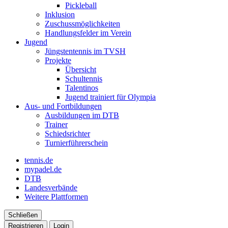
Pickleball
Inklusion
Zuschussmöglichkeiten
Handlungsfelder im Verein
Jugend
Jüngstentennis im TVSH
Projekte
Übersicht
Schultennis
Talentinos
Jugend trainiert für Olympia
Aus- und Fortbildungen
Ausbildungen im DTB
Trainer
Schiedsrichter
Turnierführerschein
tennis.de
mypadel.de
DTB
Landesverbände
Weitere Plattformen
Schließen
Registrieren
Login