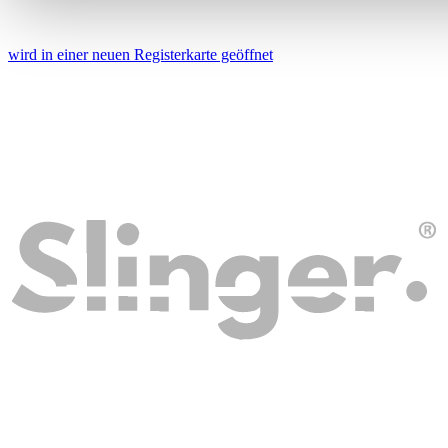
analysieren. Außerdem geben wir Informationen zu Ihrer Ve
an unsere Partner für soziale Medien, Werbung und Analysen
wird in einer neuen Registerkarte geöffnet
führen diese Informationen möglicherweise mit weiteren Da
ihnen bereitgestellt haben oder die sie im Rahmen Ihrer Nut
gesammelt haben. Die
Cookie-Einstellungen
können jederze
Footer aufgerufen und angepasst werden.