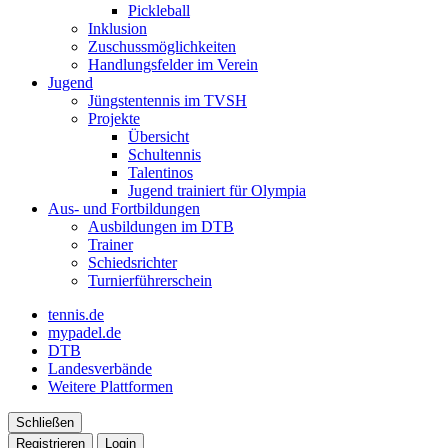
Pickleball
Inklusion
Zuschussmöglichkeiten
Handlungsfelder im Verein
Jugend
Jüngstentennis im TVSH
Projekte
Übersicht
Schultennis
Talentinos
Jugend trainiert für Olympia
Aus- und Fortbildungen
Ausbildungen im DTB
Trainer
Schiedsrichter
Turnierführerschein
tennis.de
mypadel.de
DTB
Landesverbände
Weitere Plattformen
Schließen
Registrieren
Login