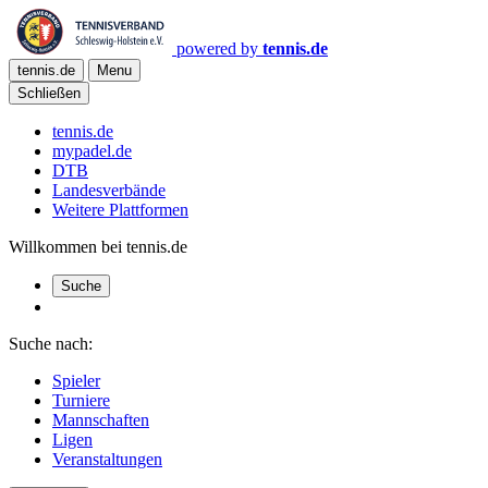
powered by
tennis.de
tennis.de
Menu
Schließen
tennis.de
mypadel.de
DTB
Landesverbände
Weitere Plattformen
Willkommen bei tennis.de
Suche
Suche nach:
Spieler
Turniere
Mannschaften
Ligen
Veranstaltungen