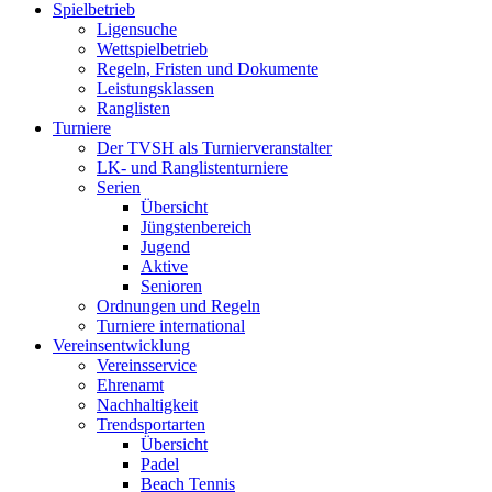
Spielbetrieb
Ligensuche
Wettspielbetrieb
Regeln, Fristen und Dokumente
Leistungsklassen
Ranglisten
Turniere
Der TVSH als Turnierveranstalter
LK- und Ranglistenturniere
Serien
Übersicht
Jüngstenbereich
Jugend
Aktive
Senioren
Ordnungen und Regeln
Turniere international
Vereinsentwicklung
Vereinsservice
Ehrenamt
Nachhaltigkeit
Trendsportarten
Übersicht
Padel
Beach Tennis