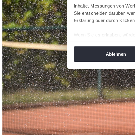
Inhalte, Messungen von Werb
Sie entscheiden darüber, wer
Erklärung oder durch Klicken
Wenn Sie es erlauben, würde
Informationen über Ih
Ihr Gerät durch aktiv
Ablehnen
Erfahren Sie mehr darüber, w
Einzelheiten
fest.
Wir verwenden Cookies, um I
und die Zugriffe auf unsere 
Website an unsere Partner fü
möglicherweise mit weiteren
der Dienste gesammelt habe
angepasst werden.