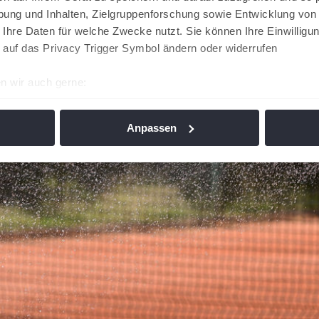
ung und Inhalten, Zielgruppenforschung sowie Entwicklung von
 Ihre Daten für welche Zwecke nutzt. Sie können Ihre Einwilligun
 auf das Privacy Trigger Symbol ändern oder widerrufen
n wir auch gerne:
re geografische Lage erfassen, welche bis auf einige Meter gen
es Scannen nach bestimmten Merkmalen (Fingerprinting) identifi
Anpassen
ie Ihre persönlichen Daten verarbeitet werden, und legen Sie I
nhalte und Anzeigen zu personalisieren, Funktionen für soziale
Website zu analysieren. Außerdem geben wir Informationen zu I
r soziale Medien, Werbung und Analysen weiter. Unsere Partner
 Daten zusammen, die Sie ihnen bereitgestellt haben oder die s
n. Die
Cookie-Einstellungen
können jederzeit über den Link im