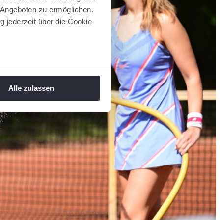
 Angeboten zu ermöglichen.
g jederzeit über die Cookie-
au sein können
zieren
Alle zulassen
hre Präferenzen im
Abschnitt
 Medien anbieten zu können
hrer Verwendung unserer
 führen diese Informationen
ie im Rahmen Ihrer Nutzung
 Footer aufgerufen und