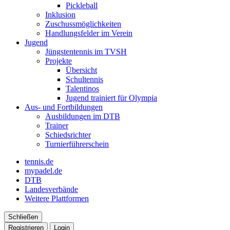
Pickleball
Inklusion
Zuschussmöglichkeiten
Handlungsfelder im Verein
Jugend
Jüngstentennis im TVSH
Projekte
Übersicht
Schultennis
Talentinos
Jugend trainiert für Olympia
Aus- und Fortbildungen
Ausbildungen im DTB
Trainer
Schiedsrichter
Turnierführerschein
tennis.de
mypadel.de
DTB
Landesverbände
Weitere Plattformen
Schließen
Registrieren
Login