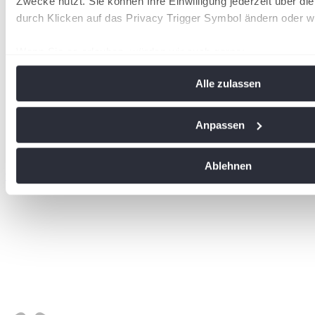
Zwecke nutzt. Sie können Ihre Einwilligung jederzeit über di
durch Klicken auf das Privacy Trigger Symbol ändern oder w
Wenn Sie es erlauben, würden wir auch gerne:
Informationen über Ihre geografische Lage erfassen, 
Alle zulassen
Meter genau sein können
Ihr Gerät durch aktives Scannen nach bestimmten Me
identifizieren
Anpassen
Erfahren Sie mehr darüber, wie Ihre persönlichen Daten vera
Sie Ihre Präferenzen im
Abschnitt Einzelheiten
fest.
Ablehnen
wird in einer neuen Registerkarte geöffnet
Wir verwenden Cookies, um Inhalte und Anzeigen zu personal
soziale Medien anbieten zu können und die Zugriffe auf uns
analysieren. Außerdem geben wir Informationen zu Ihrer Ve
an unsere Partner für soziale Medien, Werbung und Analysen
führen diese Informationen möglicherweise mit weiteren Da
ihnen bereitgestellt haben oder die sie im Rahmen Ihrer Nut
gesammelt haben. Die
Cookie-Einstellungen
können jederze
Footer aufgerufen und angepasst werden.