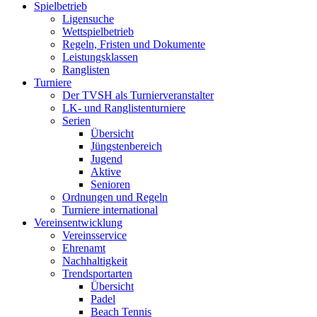
Spielbetrieb
Ligensuche
Wettspielbetrieb
Regeln, Fristen und Dokumente
Leistungsklassen
Ranglisten
Turniere
Der TVSH als Turnierveranstalter
LK- und Ranglistenturniere
Serien
Übersicht
Jüngstenbereich
Jugend
Aktive
Senioren
Ordnungen und Regeln
Turniere international
Vereinsentwicklung
Vereinsservice
Ehrenamt
Nachhaltigkeit
Trendsportarten
Übersicht
Padel
Beach Tennis