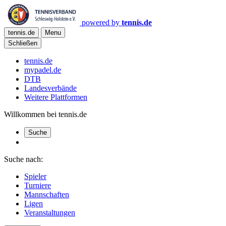
powered by
tennis.de
tennis.de
Menu
Schließen
tennis.de
mypadel.de
DTB
Landesverbände
Weitere Plattformen
Willkommen bei tennis.de
Suche
Suche nach:
Spieler
Turniere
Mannschaften
Ligen
Veranstaltungen