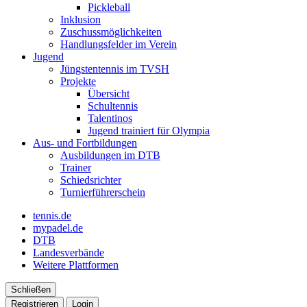
Pickleball
Inklusion
Zuschussmöglichkeiten
Handlungsfelder im Verein
Jugend
Jüngstentennis im TVSH
Projekte
Übersicht
Schultennis
Talentinos
Jugend trainiert für Olympia
Aus- und Fortbildungen
Ausbildungen im DTB
Trainer
Schiedsrichter
Turnierführerschein
tennis.de
mypadel.de
DTB
Landesverbände
Weitere Plattformen
Schließen
Registrieren
Login