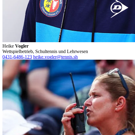
Heike
Vogler
Wettspielbetrieb, Schultennis und Lehrwesen
0431-6486-123
heike.vogler@tennis.sh