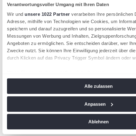
Verantwortungsvoller Umgang mit Ihren Daten
Wir und
unsere 1022 Partner
verarbeiten Ihre persönlichen D
Adresse, mithilfe von Technologien wie Cookies, um Informa
wird in einer neuen Registerkarte geöffnet
speichern und darauf zuzugreifen und so personalisierte Wer
Messungen von Werbung und Inhalten, Zielgruppenforschun
Angeboten zu ermöglichen. Sie entscheiden darüber, wer Ihr
Zwecke nutzt. Sie können Ihre Einwilligung jederzeit über di
durch Klicken auf das Privacy Trigger Symbol ändern oder w
Wenn Sie es erlauben, würden wir auch gerne:
Informationen über Ihre geografische Lage erfassen, 
Alle zulassen
Meter genau sein können
Ihr Gerät durch aktives Scannen nach bestimmten Me
identifizieren
Anpassen
Erfahren Sie mehr darüber, wie Ihre persönlichen Daten vera
Sie Ihre Präferenzen im
Abschnitt Einzelheiten
fest.
Ablehnen
Wir verwenden Cookies, um Inhalte und Anzeigen zu personal