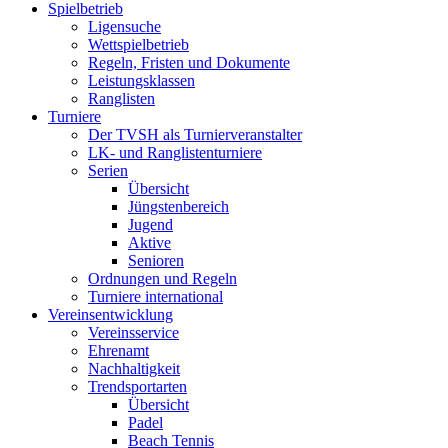
Spielbetrieb
Ligensuche
Wettspielbetrieb
Regeln, Fristen und Dokumente
Leistungsklassen
Ranglisten
Turniere
Der TVSH als Turnierveranstalter
LK- und Ranglistenturniere
Serien
Übersicht
Jüngstenbereich
Jugend
Aktive
Senioren
Ordnungen und Regeln
Turniere international
Vereinsentwicklung
Vereinsservice
Ehrenamt
Nachhaltigkeit
Trendsportarten
Übersicht
Padel
Beach Tennis