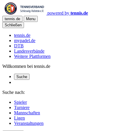
powered by
tennis.de
tennis.de
Menu
Schließen
tennis.de
mypadel.de
DTB
Landesverbände
Weitere Plattformen
Willkommen bei tennis.de
Suche
Suche nach:
Spieler
Turniere
Mannschaften
Ligen
Veranstaltungen