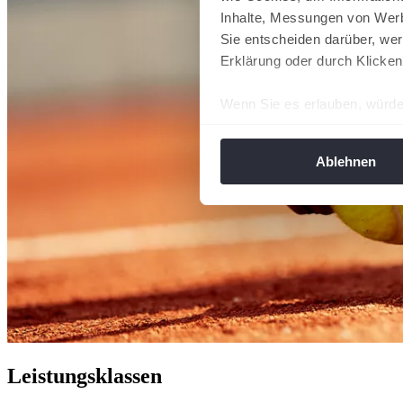
Inhalte, Messungen von Werb
Sie entscheiden darüber, wer
Erklärung oder durch Klicken
Wenn Sie es erlauben, würde
Informationen über Ih
Ihr Gerät durch aktiv
Ablehnen
Erfahren Sie mehr darüber, w
Einzelheiten
fest.
Wir verwenden Cookies, um I
und die Zugriffe auf unsere 
Website an unsere Partner fü
möglicherweise mit weiteren
der Dienste gesammelt habe
angepasst werden.
Leistungsklassen