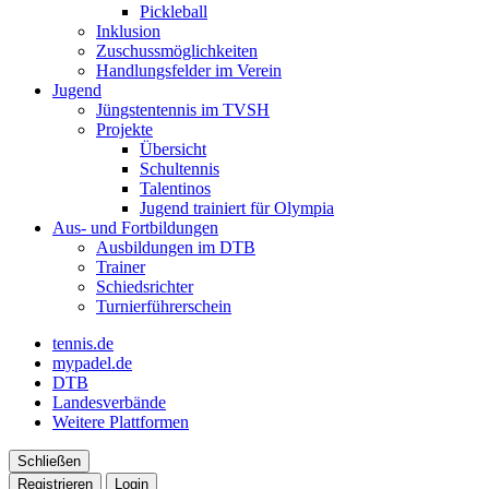
Pickleball
Inklusion
Zuschussmöglichkeiten
Handlungsfelder im Verein
Jugend
Jüngstentennis im TVSH
Projekte
Übersicht
Schultennis
Talentinos
Jugend trainiert für Olympia
Aus- und Fortbildungen
Ausbildungen im DTB
Trainer
Schiedsrichter
Turnierführerschein
tennis.de
mypadel.de
DTB
Landesverbände
Weitere Plattformen
Schließen
Registrieren
Login