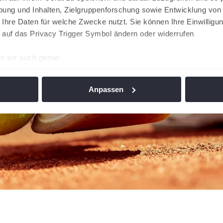
ung und Inhalten, Zielgruppenforschung sowie Entwicklung von
 Ihre Daten für welche Zwecke nutzt. Sie können Ihre Einwilligun
 auf das Privacy Trigger Symbol ändern oder widerrufen
n wir auch gerne:
re geografische Lage erfassen, welche bis auf einige Meter gen
es Scannen nach bestimmten Merkmalen (Fingerprinting) identifi
Anpassen
ie Ihre persönlichen Daten verarbeitet werden, und legen Sie I
nhalte und Anzeigen zu personalisieren, Funktionen für soziale
Website zu analysieren. Außerdem geben wir Informationen zu I
r soziale Medien, Werbung und Analysen weiter. Unsere Partner
 Daten zusammen, die Sie ihnen bereitgestellt haben oder die s
n. Die
Cookie-Einstellungen
können jederzeit über den Link im