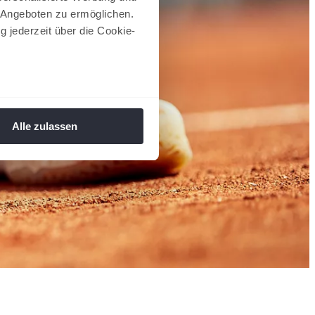
 Angeboten zu ermöglichen.
g jederzeit über die Cookie-
au sein können
zieren
Alle zulassen
hre Präferenzen im
Abschnitt
 Medien anbieten zu können
hrer Verwendung unserer
 führen diese Informationen
ie im Rahmen Ihrer Nutzung
 Footer aufgerufen und