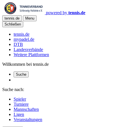
powered by
tennis.de
tennis.de
Menu
Schließen
tennis.de
mypadel.de
DTB
Landesverbände
Weitere Plattformen
Willkommen bei tennis.de
Suche
Suche nach:
Spieler
Turniere
Mannschaften
Ligen
Veranstaltungen