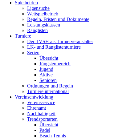
Spielbetrieb
Ligensuche
Wettspielbetrieb
Regeln, Fristen und Dokumente
Leistungsklassen
Ranglisten
Turniere
Der TVSH als Turnierveranstalter
LK- und Ranglistenturniere
Serien
Übersicht
Jüngstenbereich
Jugend
Aktive
Senioren
Ordnungen und Regeln
Turniere international
Vereinsentwicklung
Vereinsservice
Ehrenamt
Nachhaltigkeit
Trendsportarten
Übersicht
Padel
Beach Tennis