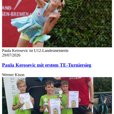
Paula Kerosevic ist U12-Landesmeisterin
29/07/2026
Paula Kerosevic mit erstem TE-Turniersieg
Werner Kison