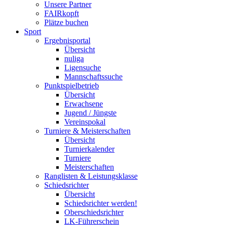
Unsere Partner
FAIRkopft
Plätze buchen
Sport
Ergebnisportal
Übersicht
nuliga
Ligensuche
Mannschaftssuche
Punktspielbetrieb
Übersicht
Erwachsene
Jugend / Jüngste
Vereinspokal
Turniere & Meisterschaften
Übersicht
Turnierkalender
Turniere
Meisterschaften
Ranglisten & Leistungsklasse
Schiedsrichter
Übersicht
Schiedsrichter werden!
Oberschiedsrichter
LK-Führerschein