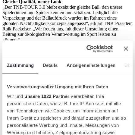
Gleiche Qualität, neuer Look
„Der TNB-TOUR 3.0 bleibt exakt der gleiche Ball, den unsere
Spielerinnen und Spieler kennen und schätzen. Lediglich die
Verpackung und der Ballaufdruck wurden im Rahmen eines
globalen Nachhaltigkeitskonzepts angepasst“, erklärt TNB-Präsident
Raik Packeiser. „Wir freuen uns, mit dieser Umstellung einen
Beitrag zur ökologischen Verantwortung im Sport leisten zu
können.“
Reibungsloser Übergang für Vereine und Turniere
Während der Umstellungsphase kann es vorkommen, dass alte und
neue Dosen gleichzeitig erhältlich sind. Dies hat jedoch keinerlei
Zustimmung
Details
Anzeigeneinstellungen
Über
Einfluss auf den Spielbetrieb, da beide Dosen denselben Ball
enthalten und problemlos miteinander kombiniert werden können.
Für Vereine und Turnierveranstalter gibt es während der Umstellung
Verantwortungsvoller Umgang mit Ihren Daten
keine Komplikationen: „Für unsere Vereine und Turnierausrichter ist
es wichtig zu wissen, dass der Wechsel absolut reibungslos
Wir und
unsere 1022 Partner
verarbeiten Ihre
verläuft“, betont Jörg Kutkowski, TNB-Vizepräsident für
Mannschafts- und Wettkampfsport. „Unabhängig vom
persönlichen Daten, wie z. B. Ihre IP-Adresse, mithilfe
Verpackungsdesign bleibt die Qualität des Balls unverändert, sodass
von Technologien wie Cookies, um Informationen auf
eine Mischung problemlos möglich ist.“
Ihrem Gerät zu speichern und darauf zuzugreifen und so
Mit diesem Schritt bekräftigt der TNB sein Engagement für
personalisierte Werbung und Inhalte, Messungen von
nachhaltiges Handeln und setzt gemeinsam mit Dunlop ein
Werbung und Inhalten, Zielgruppenforschung sowie