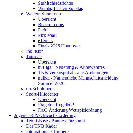
Stuhlschiedsrichter
Wichtig für den Spieltag
Weitere Sportarten
Übersicht
Beach-Tennis
Padel
Pickleball
eTennis
Finals 2026 Hannover
Inklusion
Tutorials
Übersicht
nuLiga - Neuerung & Altbewährtes
TNB Vereinspokal - alle Änderungen
nuliga - Namentliche Mannschaftsmeldung
Sommer 2026
nu-Schulungen
Sport-Hilfecenter
Übersicht
Frag den Regelbot!
FAQ Änderung Wettspielordnung
Jugend- & Nachwuchsförderung
TennisBase / Bundesstützpunkt
Der TNB Kader
Internationale Turniere