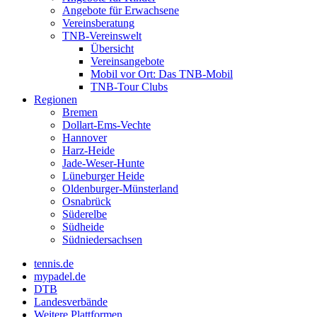
Angebote für Erwachsene
Vereinsberatung
TNB-Vereinswelt
Übersicht
Vereinsangebote
Mobil vor Ort: Das TNB-Mobil
TNB-Tour Clubs
Regionen
Bremen
Dollart-Ems-Vechte
Hannover
Harz-Heide
Jade-Weser-Hunte
Lüneburger Heide
Oldenburger-Münsterland
Osnabrück
Süderelbe
Südheide
Südniedersachsen
tennis.de
mypadel.de
DTB
Landesverbände
Weitere Plattformen