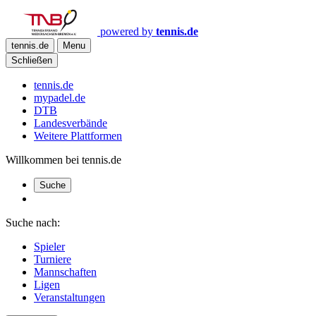
powered by
tennis.de
tennis.de
Menu
Schließen
tennis.de
mypadel.de
DTB
Landesverbände
Weitere Plattformen
Willkommen bei tennis.de
Suche
Suche nach:
Spieler
Turniere
Mannschaften
Ligen
Veranstaltungen