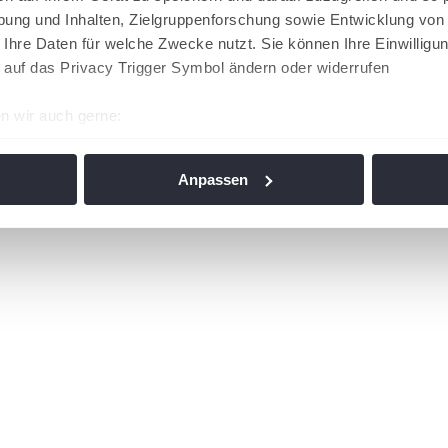
ung und Inhalten, Zielgruppenforschung sowie Entwicklung von
 Ihre Daten für welche Zwecke nutzt. Sie können Ihre Einwilligun
 auf das Privacy Trigger Symbol ändern oder widerrufen
n wir auch gerne:
re geografische Lage erfassen, welche bis auf einige Meter gen
es Scannen nach bestimmten Merkmalen (Fingerprinting) identifi
Anpassen
ie Ihre persönlichen Daten verarbeitet werden, und legen Sie I
nhalte und Anzeigen zu personalisieren, Funktionen für soziale
Website zu analysieren. Außerdem geben wir Informationen zu I
r soziale Medien, Werbung und Analysen weiter. Unsere Partner
 Daten zusammen, die Sie ihnen bereitgestellt haben oder die s
n. Die
Cookie-Einstellungen
können jederzeit über den Link im