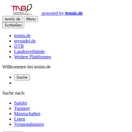
powered by
tennis.de
tennis.de
Menu
Schließen
tennis.de
mypadel.de
DTB
Landesverbände
Weitere Plattformen
Willkommen bei tennis.de
Suche
Suche nach:
Spieler
Turniere
Mannschaften
Ligen
Veranstaltungen