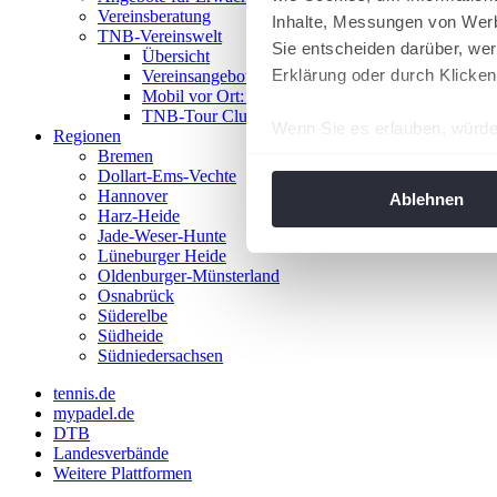
Vereinsberatung
Inhalte, Messungen von Werb
TNB-Vereinswelt
Sie entscheiden darüber, wer
Übersicht
Erklärung oder durch Klicken
Vereinsangebote
Mobil vor Ort: Das TNB-Mobil
TNB-Tour Clubs
Wenn Sie es erlauben, würde
Regionen
Bremen
Informationen über Ih
Dollart-Ems-Vechte
Ihr Gerät durch aktiv
Hannover
Ablehnen
Harz-Heide
Erfahren Sie mehr darüber, w
Jade-Weser-Hunte
Einzelheiten
fest.
Lüneburger Heide
Oldenburger-Münsterland
Osnabrück
Wir verwenden Cookies, um I
Süderelbe
und die Zugriffe auf unsere 
Südheide
Website an unsere Partner fü
Südniedersachsen
möglicherweise mit weiteren
tennis.de
der Dienste gesammelt habe
mypadel.de
angepasst werden.
DTB
Landesverbände
Weitere Plattformen