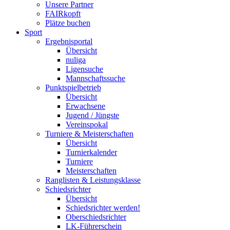
Unsere Partner
FAIRkopft
Plätze buchen
Sport
Ergebnisportal
Übersicht
nuliga
Ligensuche
Mannschaftssuche
Punktspielbetrieb
Übersicht
Erwachsene
Jugend / Jüngste
Vereinspokal
Turniere & Meisterschaften
Übersicht
Turnierkalender
Turniere
Meisterschaften
Ranglisten & Leistungsklasse
Schiedsrichter
Übersicht
Schiedsrichter werden!
Oberschiedsrichter
LK-Führerschein