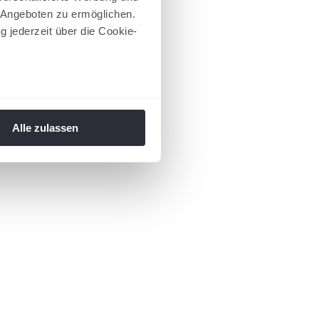
 Angeboten zu ermöglichen.
g jederzeit über die Cookie-
au sein können
zieren
Alle zulassen
hre Präferenzen im
Abschnitt
 Medien anbieten zu können
hrer Verwendung unserer
 führen diese Informationen
ie im Rahmen Ihrer Nutzung
 Footer aufgerufen und