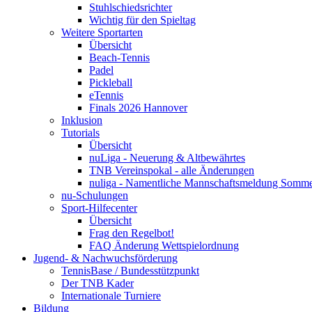
Stuhlschiedsrichter
Wichtig für den Spieltag
Weitere Sportarten
Übersicht
Beach-Tennis
Padel
Pickleball
eTennis
Finals 2026 Hannover
Inklusion
Tutorials
Übersicht
nuLiga - Neuerung & Altbewährtes
TNB Vereinspokal - alle Änderungen
nuliga - Namentliche Mannschaftsmeldung Somm
nu-Schulungen
Sport-Hilfecenter
Übersicht
Frag den Regelbot!
FAQ Änderung Wettspielordnung
Jugend- & Nachwuchsförderung
TennisBase / Bundesstützpunkt
Der TNB Kader
Internationale Turniere
Bildung