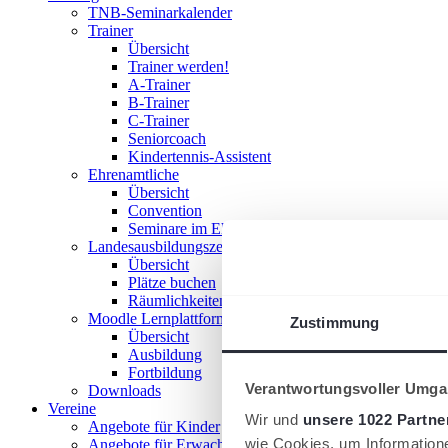
TNB-Seminarkalender
Trainer
Übersicht
Trainer werden!
A-Trainer
B-Trainer
C-Trainer
Seniorcoach
Kindertennis-Assistent
Ehrenamtliche
Übersicht
Convention
Seminare im Ehrenamt
Landesausbildungszentrum
Übersicht
Plätze buchen
Räumlichkeiten nutzen
Moodle Lernplattform
Zustimmung
Übersicht
Ausbildung
Fortbildung
Verantwortungsvoller Umgan
Downloads
Vereine
Wir und
unsere 1022 Partne
Angebote für Kinder
wie Cookies, um Information
Angebote für Erwachsene