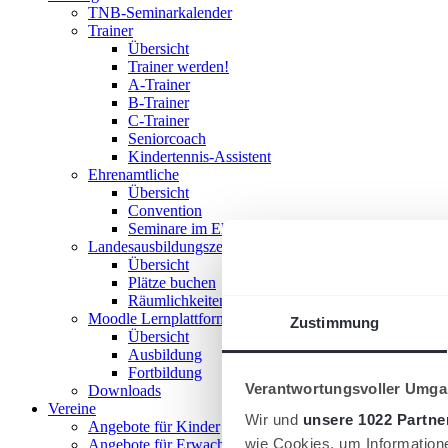
TNB-Seminarkalender
Trainer
Übersicht
Trainer werden!
A-Trainer
B-Trainer
C-Trainer
Seniorcoach
Kindertennis-Assistent
Ehrenamtliche
Übersicht
Convention
Seminare im Ehrenamt
Landesausbildungszentrum
Übersicht
Plätze buchen
Räumlichkeiten nutzen
Moodle Lernplattform
Zustimmung
Übersicht
Ausbildung
Fortbildung
Verantwortungsvoller Umgan
Downloads
Vereine
Wir und
unsere 1022 Partne
Angebote für Kinder
wie Cookies, um Information
Angebote für Erwachsene