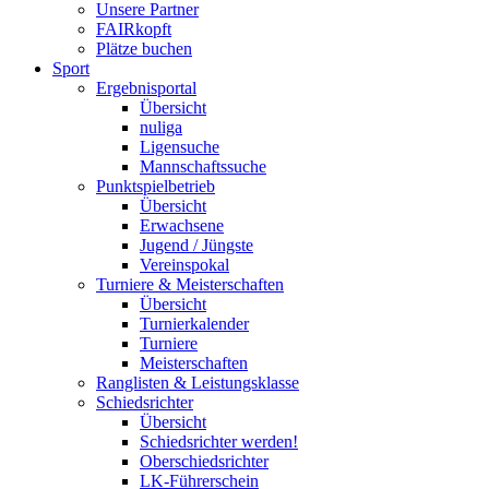
Unsere Partner
FAIRkopft
Plätze buchen
Sport
Ergebnisportal
Übersicht
nuliga
Ligensuche
Mannschaftssuche
Punktspielbetrieb
Übersicht
Erwachsene
Jugend / Jüngste
Vereinspokal
Turniere & Meisterschaften
Übersicht
Turnierkalender
Turniere
Meisterschaften
Ranglisten & Leistungsklasse
Schiedsrichter
Übersicht
Schiedsrichter werden!
Oberschiedsrichter
LK-Führerschein