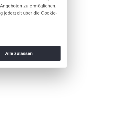
 Angeboten zu ermöglichen.
g jederzeit über die Cookie-
au sein können
zieren
Alle zulassen
hre Präferenzen im
Abschnitt
 Medien anbieten zu können
hrer Verwendung unserer
 führen diese Informationen
ie im Rahmen Ihrer Nutzung
 Footer aufgerufen und