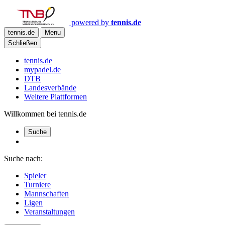
powered by
tennis.de
tennis.de
Menu
Schließen
tennis.de
mypadel.de
DTB
Landesverbände
Weitere Plattformen
Willkommen bei tennis.de
Suche
Suche nach:
Spieler
Turniere
Mannschaften
Ligen
Veranstaltungen