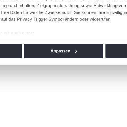
ung und Inhalten, Zielgruppenforschung sowie Entwicklung von
 Ihre Daten für welche Zwecke nutzt. Sie können Ihre Einwilligun
 auf das Privacy Trigger Symbol ändern oder widerrufen
n wir auch gerne:
re geografische Lage erfassen, welche bis auf einige Meter gen
es Scannen nach bestimmten Merkmalen (Fingerprinting) identifi
Anpassen
ie Ihre persönlichen Daten verarbeitet werden, und legen Sie I
nhalte und Anzeigen zu personalisieren, Funktionen für soziale
Website zu analysieren. Außerdem geben wir Informationen zu I
r soziale Medien, Werbung und Analysen weiter. Unsere Partner
 Daten zusammen, die Sie ihnen bereitgestellt haben oder die s
n. Die
Cookie-Einstellungen
können jederzeit über den Link im