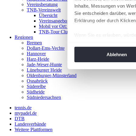
Vereinsberatung
Inhalte, Messungen von Werb
TNB-Vereinswelt
Sie entscheiden darüber, wer
Übersicht
Erklärung oder durch Klicken
Vereinsangebote
Mobil vor Ort: Das TNB-Mobil
TNB-Tour Clubs
Wenn Sie es erlauben, würde
Regionen
Bremen
Informationen über Ih
Dollart-Ems-Vechte
Ihr Gerät durch aktiv
Hannover
Ablehnen
Harz-Heide
Erfahren Sie mehr darüber, w
Jade-Weser-Hunte
Einzelheiten
fest.
Lüneburger Heide
Oldenburger-Münsterland
Osnabrück
Wir verwenden Cookies, um I
Süderelbe
und die Zugriffe auf unsere 
Südheide
Website an unsere Partner fü
Südniedersachsen
möglicherweise mit weiteren
tennis.de
der Dienste gesammelt habe
mypadel.de
angepasst werden.
DTB
Landesverbände
Weitere Plattformen