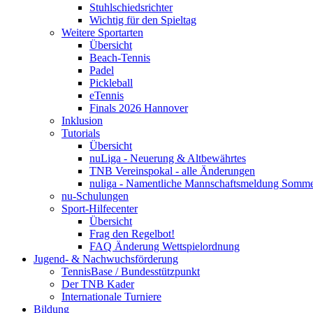
Stuhlschiedsrichter
Wichtig für den Spieltag
Weitere Sportarten
Übersicht
Beach-Tennis
Padel
Pickleball
eTennis
Finals 2026 Hannover
Inklusion
Tutorials
Übersicht
nuLiga - Neuerung & Altbewährtes
TNB Vereinspokal - alle Änderungen
nuliga - Namentliche Mannschaftsmeldung Somm
nu-Schulungen
Sport-Hilfecenter
Übersicht
Frag den Regelbot!
FAQ Änderung Wettspielordnung
Jugend- & Nachwuchsförderung
TennisBase / Bundesstützpunkt
Der TNB Kader
Internationale Turniere
Bildung