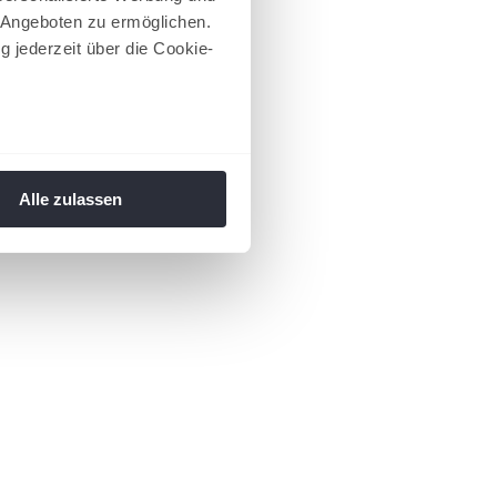
 Angeboten zu ermöglichen.
g jederzeit über die Cookie-
au sein können
zieren
Alle zulassen
hre Präferenzen im
Abschnitt
 Medien anbieten zu können
hrer Verwendung unserer
 führen diese Informationen
ie im Rahmen Ihrer Nutzung
 Footer aufgerufen und