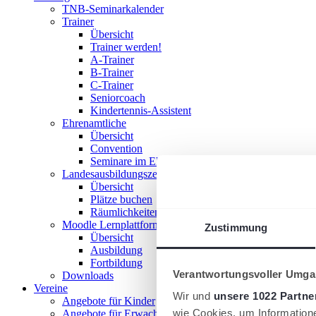
TNB-Seminarkalender
Trainer
Übersicht
Trainer werden!
A-Trainer
B-Trainer
C-Trainer
Seniorcoach
Kindertennis-Assistent
Ehrenamtliche
Übersicht
Convention
Seminare im Ehrenamt
Landesausbildungszentrum
Übersicht
Plätze buchen
Räumlichkeiten nutzen
Moodle Lernplattform
Zustimmung
Übersicht
Ausbildung
Fortbildung
Verantwortungsvoller Umgan
Downloads
Vereine
Wir und
unsere 1022 Partne
Angebote für Kinder
wie Cookies, um Information
Angebote für Erwachsene