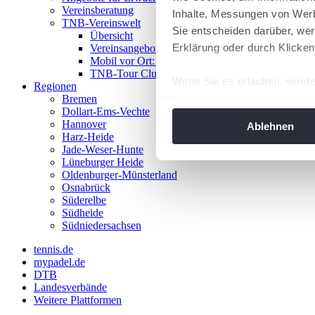
Vereinsberatung
Inhalte, Messungen von Werb
TNB-Vereinswelt
Sie entscheiden darüber, wer
Übersicht
Erklärung oder durch Klicken
Vereinsangebote
Mobil vor Ort: Das TNB-Mobil
TNB-Tour Clubs
Wenn Sie es erlauben, würde
Regionen
Bremen
Informationen über Ih
Dollart-Ems-Vechte
Ihr Gerät durch aktiv
Hannover
Ablehnen
Harz-Heide
Erfahren Sie mehr darüber, w
Jade-Weser-Hunte
Einzelheiten
fest.
Lüneburger Heide
Oldenburger-Münsterland
Osnabrück
Wir verwenden Cookies, um I
Süderelbe
und die Zugriffe auf unsere 
Südheide
Website an unsere Partner fü
Südniedersachsen
möglicherweise mit weiteren
tennis.de
der Dienste gesammelt habe
mypadel.de
angepasst werden.
DTB
Landesverbände
Weitere Plattformen