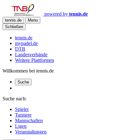
powered by
tennis.de
tennis.de
Menu
Schließen
tennis.de
mypadel.de
DTB
Landesverbände
Weitere Plattformen
Willkommen bei tennis.de
Suche
Suche nach:
Spieler
Turniere
Mannschaften
Ligen
Veranstaltungen