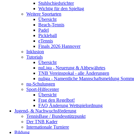
Stuhlschiedsrichter
Wichtig für den Spieltag
Weitere Sportarten
Übersicht
Beach-Tennis
Padel
Pickleball
eTennis
Finals 2026 Hannover
Inklusion
Tutorials
Übersicht
nuLiga - Neuerung & Altbewährtes
TNB Vereinspokal - alle Änderungen
nuliga - Namentliche Mannschaftsmeldung Somm
nu-Schulungen
Sport-Hilfecenter
Übersicht
Frag den Regelbot!
FAQ Änderung Wettspielordnung
Jugend- & Nachwuchsförderung
TennisBase / Bundesstützpunkt
Der TNB Kader
Internationale Turniere
Bildung