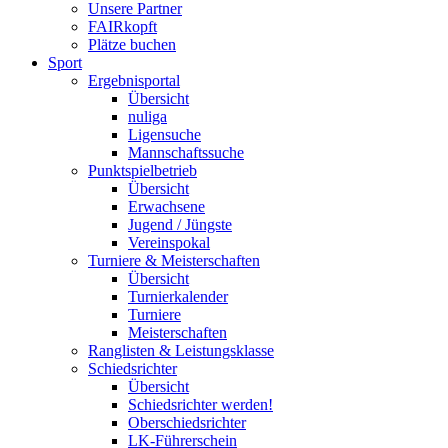
Unsere Partner
FAIRkopft
Plätze buchen
Sport
Ergebnisportal
Übersicht
nuliga
Ligensuche
Mannschaftssuche
Punktspielbetrieb
Übersicht
Erwachsene
Jugend / Jüngste
Vereinspokal
Turniere & Meisterschaften
Übersicht
Turnierkalender
Turniere
Meisterschaften
Ranglisten & Leistungsklasse
Schiedsrichter
Übersicht
Schiedsrichter werden!
Oberschiedsrichter
LK-Führerschein