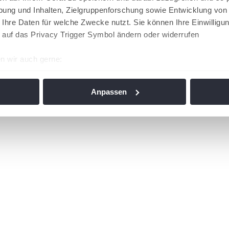
ung und Inhalten, Zielgruppenforschung sowie Entwicklung von
 Ihre Daten für welche Zwecke nutzt. Sie können Ihre Einwilligun
 auf das Privacy Trigger Symbol ändern oder widerrufen
n wir auch gerne:
re geografische Lage erfassen, welche bis auf einige Meter gen
es Scannen nach bestimmten Merkmalen (Fingerprinting) identifi
Anpassen
ie Ihre persönlichen Daten verarbeitet werden, und legen Sie I
nhalte und Anzeigen zu personalisieren, Funktionen für soziale
Website zu analysieren. Außerdem geben wir Informationen zu I
r soziale Medien, Werbung und Analysen weiter. Unsere Partner
 Daten zusammen, die Sie ihnen bereitgestellt haben oder die s
n. Die
Cookie-Einstellungen
können jederzeit über den Link im