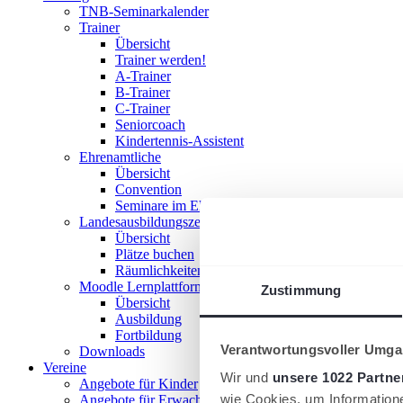
TNB-Seminarkalender
Trainer
Übersicht
Trainer werden!
A-Trainer
B-Trainer
C-Trainer
Seniorcoach
Kindertennis-Assistent
Ehrenamtliche
Übersicht
Convention
Seminare im Ehrenamt
Landesausbildungszentrum
Übersicht
Plätze buchen
Räumlichkeiten nutzen
Moodle Lernplattform
Zustimmung
Übersicht
Ausbildung
Fortbildung
Verantwortungsvoller Umgan
Downloads
Vereine
Wir und
unsere 1022 Partne
Angebote für Kinder
wie Cookies, um Information
Angebote für Erwachsene