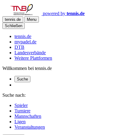
powered by
tennis.de
tennis.de
Menu
Schließen
tennis.de
mypadel.de
DTB
Landesverbände
Weitere Plattformen
Willkommen bei tennis.de
Suche
Suche nach:
Spieler
Turniere
Mannschaften
Ligen
Veranstaltungen