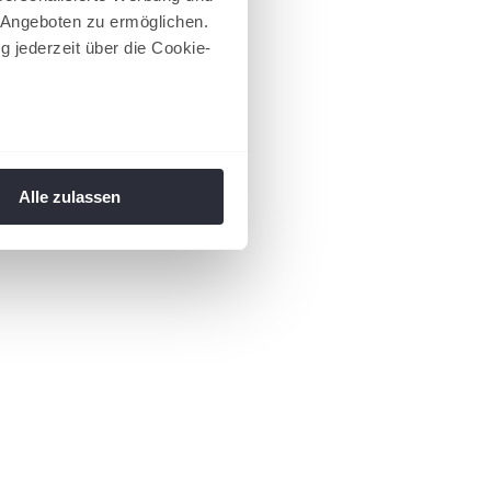
 Angeboten zu ermöglichen.
g jederzeit über die Cookie-
au sein können
zieren
Alle zulassen
hre Präferenzen im
Abschnitt
 Medien anbieten zu können
hrer Verwendung unserer
 führen diese Informationen
ie im Rahmen Ihrer Nutzung
 Footer aufgerufen und