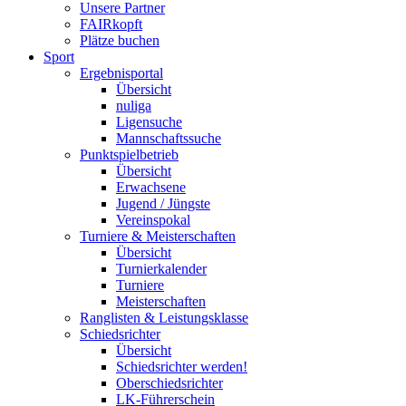
Unsere Partner
FAIRkopft
Plätze buchen
Sport
Ergebnisportal
Übersicht
nuliga
Ligensuche
Mannschaftssuche
Punktspielbetrieb
Übersicht
Erwachsene
Jugend / Jüngste
Vereinspokal
Turniere & Meisterschaften
Übersicht
Turnierkalender
Turniere
Meisterschaften
Ranglisten & Leistungsklasse
Schiedsrichter
Übersicht
Schiedsrichter werden!
Oberschiedsrichter
LK-Führerschein