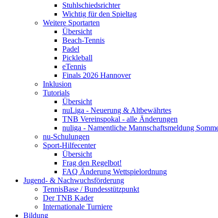
Stuhlschiedsrichter
Wichtig für den Spieltag
Weitere Sportarten
Übersicht
Beach-Tennis
Padel
Pickleball
eTennis
Finals 2026 Hannover
Inklusion
Tutorials
Übersicht
nuLiga - Neuerung & Altbewährtes
TNB Vereinspokal - alle Änderungen
nuliga - Namentliche Mannschaftsmeldung Somm
nu-Schulungen
Sport-Hilfecenter
Übersicht
Frag den Regelbot!
FAQ Änderung Wettspielordnung
Jugend- & Nachwuchsförderung
TennisBase / Bundesstützpunkt
Der TNB Kader
Internationale Turniere
Bildung