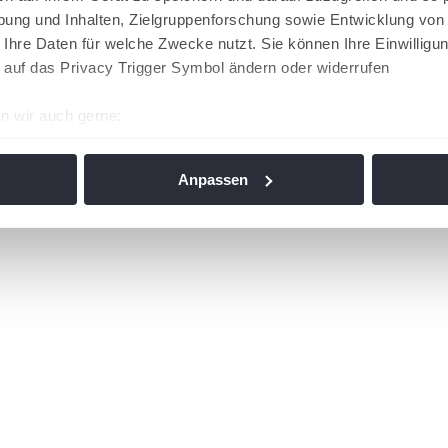
ung und Inhalten, Zielgruppenforschung sowie Entwicklung von
 Ihre Daten für welche Zwecke nutzt. Sie können Ihre Einwilligun
 auf das Privacy Trigger Symbol ändern oder widerrufen
n wir auch gerne:
re geografische Lage erfassen, welche bis auf einige Meter gen
es Scannen nach bestimmten Merkmalen (Fingerprinting) identifi
Anpassen
ie Ihre persönlichen Daten verarbeitet werden, und legen Sie I
nhalte und Anzeigen zu personalisieren, Funktionen für soziale
Website zu analysieren. Außerdem geben wir Informationen zu I
r soziale Medien, Werbung und Analysen weiter. Unsere Partner
 Daten zusammen, die Sie ihnen bereitgestellt haben oder die s
n. Die
Cookie-Einstellungen
können jederzeit über den Link im