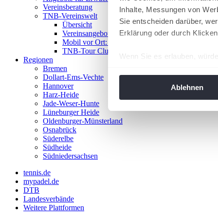
Vereinsberatung
Inhalte, Messungen von Werb
TNB-Vereinswelt
Sie entscheiden darüber, wer
Übersicht
Erklärung oder durch Klicken
Vereinsangebote
Mobil vor Ort: Das TNB-Mobil
TNB-Tour Clubs
Wenn Sie es erlauben, würde
Regionen
Bremen
Informationen über Ih
Dollart-Ems-Vechte
Ihr Gerät durch aktiv
Hannover
Ablehnen
Harz-Heide
Erfahren Sie mehr darüber, w
Jade-Weser-Hunte
Einzelheiten
fest.
Lüneburger Heide
Oldenburger-Münsterland
Osnabrück
Wir verwenden Cookies, um I
Süderelbe
und die Zugriffe auf unsere 
Südheide
Website an unsere Partner fü
Südniedersachsen
möglicherweise mit weiteren
tennis.de
der Dienste gesammelt habe
mypadel.de
angepasst werden.
DTB
Landesverbände
Weitere Plattformen